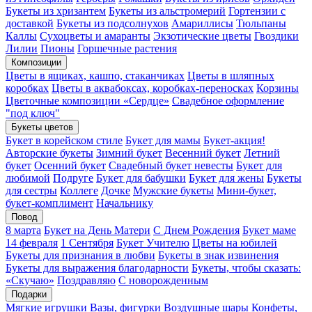
Букеты из хризантем
Букеты из альстромерий
Гортензии с
доставкой
Букеты из подсолнухов
Амариллисы
Тюльпаны
Каллы
Сухоцветы и амаранты
Экзотические цветы
Гвоздики
Лилии
Пионы
Горшечные растения
Композиции
Цветы в ящиках, кашпо, стаканчиках
Цветы в шляпных
коробках
Цветы в аквабоксах, коробках-переносках
Корзины
Цветочные композиции «Сердце»
Свадебное оформление
"под ключ"
Букеты цветов
Букет в корейском стиле
Букет для мамы
Букет-акция!
Авторские букеты
Зимний букет
Весенний букет
Летний
букет
Осенний букет
Свадебный букет невесты
Букет для
любимой
Подруге
Букет для бабушки
Букет для жены
Букеты
для сестры
Коллеге
Дочке
Мужские букеты
Мини-букет,
букет-комплимент
Начальнику
Повод
8 марта
Букет на День Матери
С Днем Рождения
Букет маме
14 февраля
1 Сентября
Букет Учителю
Цветы на юбилей
Букеты для признания в любви
Букеты в знак извинения
Букеты для выражения благодарности
Букеты, чтобы сказать:
«Скучаю»
Поздравляю
С новорожденным
Подарки
Мягкие игрушки
Вазы, фигурки
Воздушные шары
Конфеты,