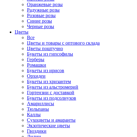
Оранжевые розы
Радужные розы
Розовые розы
Синие розы
Черные розы
Цветы
Все
Цветы и товары с оптового склада
Цветы поштучно
Букеты из гипсофилы
Герберы
Ромашки
Букеты из ирисов
Орхидеи
Букеты из хризантем
Букеты из альстромерий
Гортензии с доставкой
Букеты из подсолнухов
Амариллисы
Тюльпаны
Каллы
Сухоцветы и амаранты
Экзотические цветы
Гвоздики
Лилии