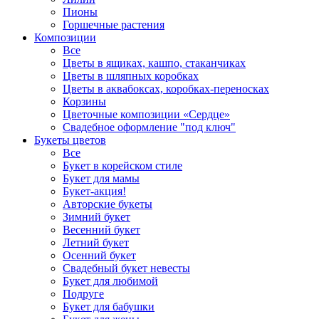
Пионы
Горшечные растения
Композиции
Все
Цветы в ящиках, кашпо, стаканчиках
Цветы в шляпных коробках
Цветы в аквабоксах, коробках-переносках
Корзины
Цветочные композиции «Сердце»
Свадебное оформление "под ключ"
Букеты цветов
Все
Букет в корейском стиле
Букет для мамы
Букет-акция!
Авторские букеты
Зимний букет
Весенний букет
Летний букет
Осенний букет
Свадебный букет невесты
Букет для любимой
Подруге
Букет для бабушки