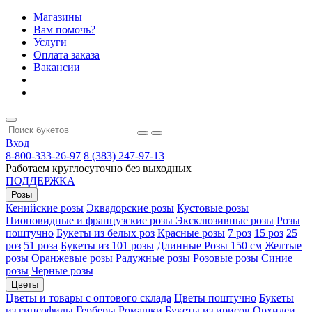
Магазины
Вам помочь?
Услуги
Оплата заказа
Вакансии
Вход
8-800-333-26-97
8 (383) 247-97-13
Работаем круглосуточно без выходных
ПОДДЕРЖКА
Розы
Кенийские розы
Эквадорские розы
Кустовые розы
Пионовидные и французские розы
Эксклюзивные розы
Розы
поштучно
Букеты из белых роз
Красные розы
7 роз
15 роз
25
роз
51 роза
Букеты из 101 розы
Длинные Розы 150 см
Желтые
розы
Оранжевые розы
Радужные розы
Розовые розы
Синие
розы
Черные розы
Цветы
Цветы и товары с оптового склада
Цветы поштучно
Букеты
из гипсофилы
Герберы
Ромашки
Букеты из ирисов
Орхидеи