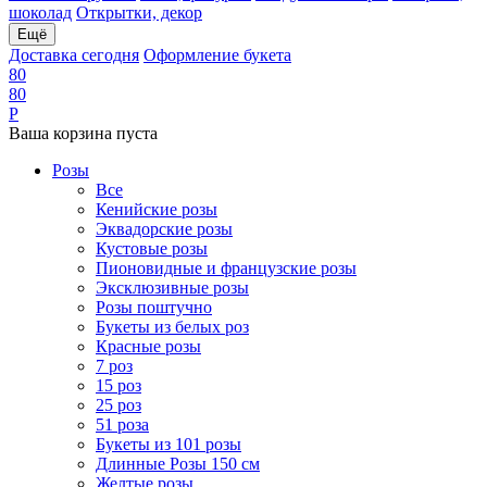
шоколад
Открытки, декор
Ещё
Доставка сегодня
Оформление букета
8
0
8
0
Р
Ваша корзина пуста
Розы
Все
Кенийские розы
Эквадорские розы
Кустовые розы
Пионовидные и французские розы
Эксклюзивные розы
Розы поштучно
Букеты из белых роз
Красные розы
7 роз
15 роз
25 роз
51 роза
Букеты из 101 розы
Длинные Розы 150 см
Желтые розы