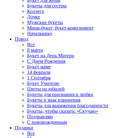
Букет для жены
Букеты для сестры
Коллеге
Дочке
Мужские букеты
Мини-букет, букет-комплимент
Начальнику
Повод
Все
8 марта
Букет на День Матери
С Днем Рождения
Букет маме
14 февраля
1 Сентября
Букет Учителю
Цветы на юбилей
Букеты для признания в любви
Букеты в знак извинения
Букеты для выражения благодарности
Букеты, чтобы сказать: «Скучаю»
Поздравляю
С новорожденным
Подарки
Все