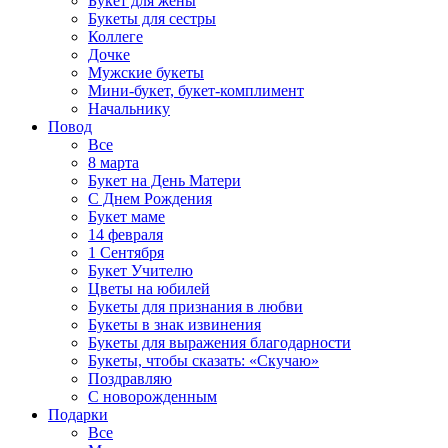
Букет для жены
Букеты для сестры
Коллеге
Дочке
Мужские букеты
Мини-букет, букет-комплимент
Начальнику
Повод
Все
8 марта
Букет на День Матери
С Днем Рождения
Букет маме
14 февраля
1 Сентября
Букет Учителю
Цветы на юбилей
Букеты для признания в любви
Букеты в знак извинения
Букеты для выражения благодарности
Букеты, чтобы сказать: «Скучаю»
Поздравляю
С новорожденным
Подарки
Все