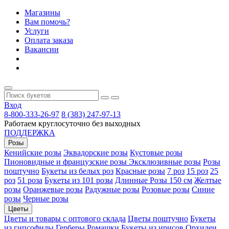
Магазины
Вам помочь?
Услуги
Оплата заказа
Вакансии
Вход
8-800-333-26-97
8 (383) 247-97-13
Работаем круглосуточно без выходных
ПОДДЕРЖКА
Розы
Кенийские розы
Эквадорские розы
Кустовые розы
Пионовидные и французские розы
Эксклюзивные розы
Розы
поштучно
Букеты из белых роз
Красные розы
7 роз
15 роз
25
роз
51 роза
Букеты из 101 розы
Длинные Розы 150 см
Желтые
розы
Оранжевые розы
Радужные розы
Розовые розы
Синие
розы
Черные розы
Цветы
Цветы и товары с оптового склада
Цветы поштучно
Букеты
из гипсофилы
Герберы
Ромашки
Букеты из ирисов
Орхидеи