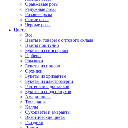
Оранжевые розы
Радужные розы
Розовые розы
Синие розы
Черные розы
Цветы
Все
Цветы и товары с оптового склада
Цветы поштучно
Букеты из гипсофилы
Герберы
Ромашки
Букеты из ирисов
Орхидеи
Букеты из хризантем
Букеты из альстромерий
Гортензии с доставкой
Букеты из подсолнухов
Амариллисы
Тюльпаны
Каллы
Сухоцветы и амаранты
Экзотические цветы
Гвоздики
Лилии