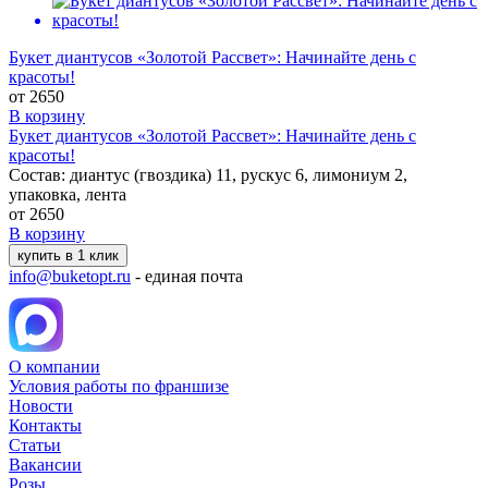
Букет диантусов «Золотой Рассвет»: Начинайте день с
красоты!
от
2650
В корзину
Букет диантусов «Золотой Рассвет»: Начинайте день с
красоты!
Состав: диантус (гвоздика) 11, рускус 6, лимониум 2,
упаковка, лента
от
2650
В корзину
купить в 1 клик
info@buketopt.ru
- единая почта
О компании
Условия работы по франшизе
Новости
Контакты
Статьи
Вакансии
Розы