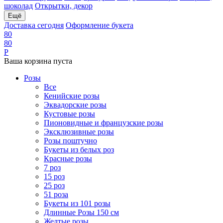
шоколад
Открытки, декор
Ещё
Доставка сегодня
Оформление букета
8
0
8
0
Р
Ваша корзина пуста
Розы
Все
Кенийские розы
Эквадорские розы
Кустовые розы
Пионовидные и французские розы
Эксклюзивные розы
Розы поштучно
Букеты из белых роз
Красные розы
7 роз
15 роз
25 роз
51 роза
Букеты из 101 розы
Длинные Розы 150 см
Желтые розы