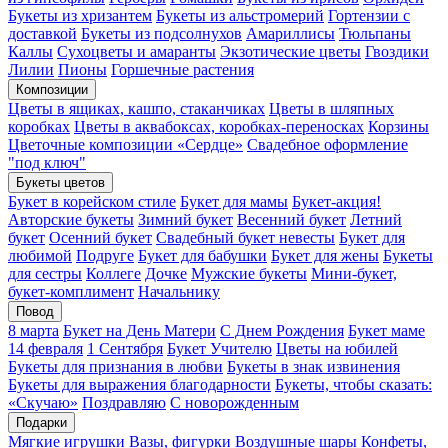
Букеты из хризантем
Букеты из альстромерий
Гортензии с
доставкой
Букеты из подсолнухов
Амариллисы
Тюльпаны
Каллы
Сухоцветы и амаранты
Экзотические цветы
Гвоздики
Лилии
Пионы
Горшечные растения
Композиции
Цветы в ящиках, кашпо, стаканчиках
Цветы в шляпных
коробках
Цветы в аквабоксах, коробках-переносках
Корзины
Цветочные композиции «Сердце»
Свадебное оформление
"под ключ"
Букеты цветов
Букет в корейском стиле
Букет для мамы
Букет-акция!
Авторские букеты
Зимний букет
Весенний букет
Летний
букет
Осенний букет
Свадебный букет невесты
Букет для
любимой
Подруге
Букет для бабушки
Букет для жены
Букеты
для сестры
Коллеге
Дочке
Мужские букеты
Мини-букет,
букет-комплимент
Начальнику
Повод
8 марта
Букет на День Матери
С Днем Рождения
Букет маме
14 февраля
1 Сентября
Букет Учителю
Цветы на юбилей
Букеты для признания в любви
Букеты в знак извинения
Букеты для выражения благодарности
Букеты, чтобы сказать:
«Скучаю»
Поздравляю
С новорожденным
Подарки
Мягкие игрушки
Вазы, фигурки
Воздушные шары
Конфеты,