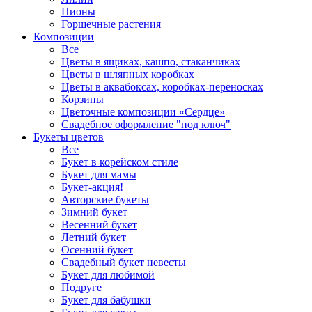
Пионы
Горшечные растения
Композиции
Все
Цветы в ящиках, кашпо, стаканчиках
Цветы в шляпных коробках
Цветы в аквабоксах, коробках-переносках
Корзины
Цветочные композиции «Сердце»
Свадебное оформление "под ключ"
Букеты цветов
Все
Букет в корейском стиле
Букет для мамы
Букет-акция!
Авторские букеты
Зимний букет
Весенний букет
Летний букет
Осенний букет
Свадебный букет невесты
Букет для любимой
Подруге
Букет для бабушки