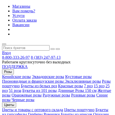
Магазины
Вам помочь?
Услуги
Оплата заказа
Вакансии
Вход
8-800-333-26-97
8 (383) 247-97-13
Работаем круглосуточно без выходных
ПОДДЕРЖКА
Розы
Кенийские розы
Эквадорские розы
Кустовые розы
Пионовидные и французские розы
Эксклюзивные розы
Розы
поштучно
Букеты из белых роз
Красные розы
7 роз
15 роз
25
роз
51 роза
Букеты из 101 розы
Длинные Розы 150 см
Желтые
розы
Оранжевые розы
Радужные розы
Розовые розы
Синие
розы
Черные розы
Цветы
Цветы и товары с оптового склада
Цветы поштучно
Букеты
из гипсофилы
Герберы
Ромашки
Букеты из ирисов
Орхидеи