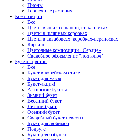
Пионы
Горшечные растения
Композиции
Все
Цветы в ящиках, кашпо, стаканчиках
Цветы в шляпных коробках
Цветы в аквабоксах, коробках-переносках
Корзины
Цветочные композиции «Сердце»
Свадебное оформление "под ключ"
Букеты цветов
Все
Букет в корейском стиле
Букет для мамы
Букет-акция!
Авторские букеты
Зимний букет
Весенний букет
Летний букет
Осенний букет
Свадебный букет невесты
Букет для любимой
Подруге
Букет для бабушки