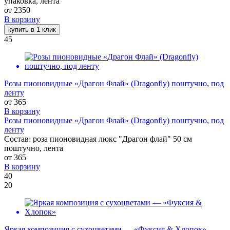
упаковка, лента
от
2350
В корзину
купить в 1 клик
45
Розы пионовидные «Драгон Флай» (Dragonfly) поштучно, под
ленту
от
365
В корзину
Розы пионовидные «Драгон Флай» (Dragonfly) поштучно, под
ленту
Состав: роза пионовидная люкс "Драгон флай" 50 см
поштучно, лента
от
365
В корзину
40
20
Яркая композиция с сухоцветами — «Фуксия & Хлопок»