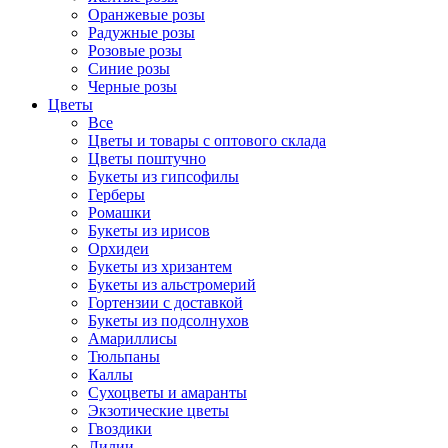
Оранжевые розы
Радужные розы
Розовые розы
Синие розы
Черные розы
Цветы
Все
Цветы и товары с оптового склада
Цветы поштучно
Букеты из гипсофилы
Герберы
Ромашки
Букеты из ирисов
Орхидеи
Букеты из хризантем
Букеты из альстромерий
Гортензии с доставкой
Букеты из подсолнухов
Амариллисы
Тюльпаны
Каллы
Сухоцветы и амаранты
Экзотические цветы
Гвоздики
Лилии