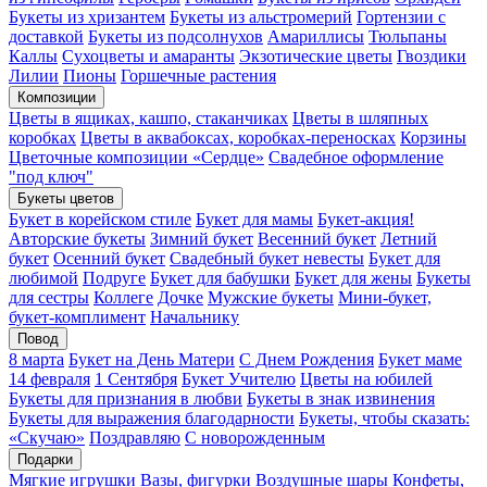
Букеты из хризантем
Букеты из альстромерий
Гортензии с
доставкой
Букеты из подсолнухов
Амариллисы
Тюльпаны
Каллы
Сухоцветы и амаранты
Экзотические цветы
Гвоздики
Лилии
Пионы
Горшечные растения
Композиции
Цветы в ящиках, кашпо, стаканчиках
Цветы в шляпных
коробках
Цветы в аквабоксах, коробках-переносках
Корзины
Цветочные композиции «Сердце»
Свадебное оформление
"под ключ"
Букеты цветов
Букет в корейском стиле
Букет для мамы
Букет-акция!
Авторские букеты
Зимний букет
Весенний букет
Летний
букет
Осенний букет
Свадебный букет невесты
Букет для
любимой
Подруге
Букет для бабушки
Букет для жены
Букеты
для сестры
Коллеге
Дочке
Мужские букеты
Мини-букет,
букет-комплимент
Начальнику
Повод
8 марта
Букет на День Матери
С Днем Рождения
Букет маме
14 февраля
1 Сентября
Букет Учителю
Цветы на юбилей
Букеты для признания в любви
Букеты в знак извинения
Букеты для выражения благодарности
Букеты, чтобы сказать:
«Скучаю»
Поздравляю
С новорожденным
Подарки
Мягкие игрушки
Вазы, фигурки
Воздушные шары
Конфеты,