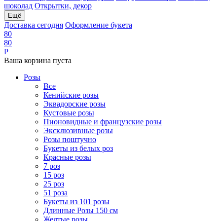
шоколад
Открытки, декор
Ещё
Доставка сегодня
Оформление букета
8
0
8
0
Р
Ваша корзина пуста
Розы
Все
Кенийские розы
Эквадорские розы
Кустовые розы
Пионовидные и французские розы
Эксклюзивные розы
Розы поштучно
Букеты из белых роз
Красные розы
7 роз
15 роз
25 роз
51 роза
Букеты из 101 розы
Длинные Розы 150 см
Желтые розы