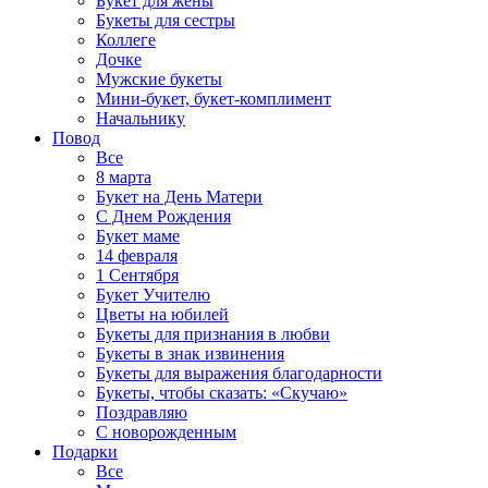
Букет для жены
Букеты для сестры
Коллеге
Дочке
Мужские букеты
Мини-букет, букет-комплимент
Начальнику
Повод
Все
8 марта
Букет на День Матери
С Днем Рождения
Букет маме
14 февраля
1 Сентября
Букет Учителю
Цветы на юбилей
Букеты для признания в любви
Букеты в знак извинения
Букеты для выражения благодарности
Букеты, чтобы сказать: «Скучаю»
Поздравляю
С новорожденным
Подарки
Все