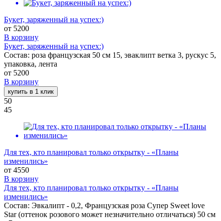
Букет, заряженный на успех:)
от
5200
В корзину
Букет, заряженный на успех:)
Состав: роза французская 50 см 15, эваклипт ветка 3, рускус 5,
упаковка, лента
от
5200
В корзину
купить в 1 клик
50
45
Для тех, кто планировал только открытку - «Планы
изменились»
от
4550
В корзину
Для тех, кто планировал только открытку - «Планы
изменились»
Состав: Эвкалипт - 0,2, Французская роза Супер Sweet love
Star (оттенок розового может незначительно отличаться) 50 см