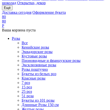
шоколад
Открытки, декор
Ещё
Доставка сегодня
Оформление букета
8
0
8
0
Р
Ваша корзина пуста
Розы
Все
Кенийские розы
Эквадорские розы
Кустовые розы
Пионовидные и французские розы
Эксклюзивные розы
Розы поштучно
Букеты из белых роз
Красные розы
7 роз
15 роз
25 роз
51 роза
Букеты из 101 розы
Длинные Розы 150 см
Желтые розы