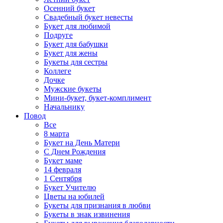
Осенний букет
Свадебный букет невесты
Букет для любимой
Подруге
Букет для бабушки
Букет для жены
Букеты для сестры
Коллеге
Дочке
Мужские букеты
Мини-букет, букет-комплимент
Начальнику
Повод
Все
8 марта
Букет на День Матери
С Днем Рождения
Букет маме
14 февраля
1 Сентября
Букет Учителю
Цветы на юбилей
Букеты для признания в любви
Букеты в знак извинения