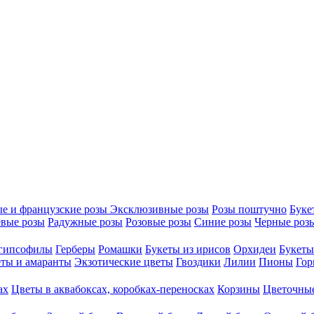
е и французские розы
Эксклюзивные розы
Розы поштучно
Буке
вые розы
Радужные розы
Розовые розы
Синие розы
Черные роз
 гипсофилы
Герберы
Ромашки
Букеты из ирисов
Орхидеи
Букеты
ты и амаранты
Экзотические цветы
Гвоздики
Лилии
Пионы
Гор
ах
Цветы в аквабоксах, коробках-переносках
Корзины
Цветочные