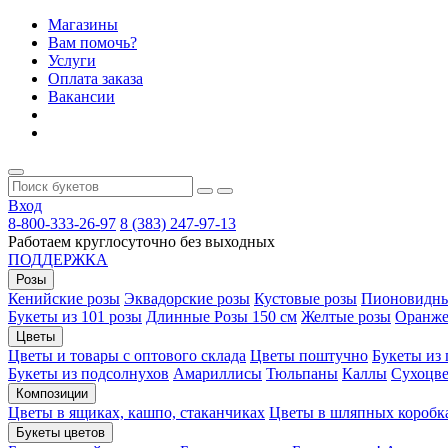
Магазины
Вам помочь?
Услуги
Оплата заказа
Вакансии
Вход
8-800-333-26-97
8 (383) 247-97-13
Работаем круглосуточно без выходных
ПОДДЕРЖКА
Розы
Кенийские розы
Эквадорские розы
Кустовые розы
Пионовидны
Букеты из 101 розы
Длинные Розы 150 см
Желтые розы
Оранже
Цветы
Цветы и товары с оптового склада
Цветы поштучно
Букеты из
Букеты из подсолнухов
Амариллисы
Тюльпаны
Каллы
Сухоцве
Композиции
Цветы в ящиках, кашпо, стаканчиках
Цветы в шляпных коробк
Букеты цветов