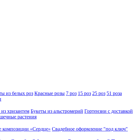
ты из белых роз
Красные розы
7 роз
15 роз
25 роз
51 роза
ы
 из хризантем
Букеты из альстромерий
Гортензии с доставкой
шечные растения
 композиции «Сердце»
Свадебное оформление "под ключ"