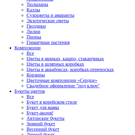
Тюльпаны
Каллы
Сухоцветы и амаранты
Экзотические цветы
Гвоздики
Лилии
Пионы
Горшечные растения
Композиции
Все
Цветы в ящиках, кашпо, стаканчиках
Цветы в шляпных коробках
Цветы в аквабоксах, коробках-переносках
Корзины
Цветочные композиции «Сердце»
Свадебное оформление "под ключ"
Букеты цветов
Все
Букет в корейском стиле
Букет для мамы
Букет-акция!
Авторские букеты
Зимний букет
Весенний букет
Летний букет