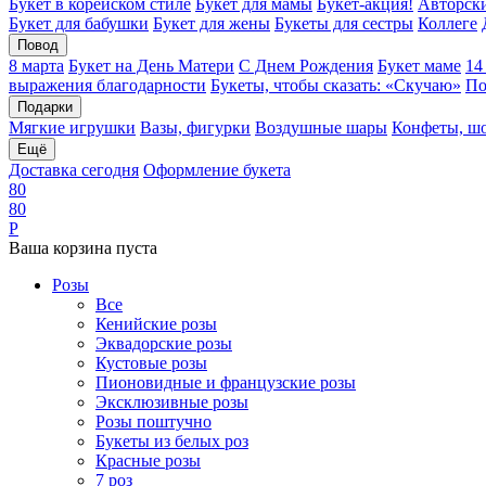
Букет в корейском стиле
Букет для мамы
Букет-акция!
Авторски
Букет для бабушки
Букет для жены
Букеты для сестры
Коллеге
Повод
8 марта
Букет на День Матери
С Днем Рождения
Букет маме
14
выражения благодарности
Букеты, чтобы сказать: «Скучаю»
По
Подарки
Мягкие игрушки
Вазы, фигурки
Воздушные шары
Конфеты, ш
Ещё
Доставка сегодня
Оформление букета
8
0
8
0
Р
Ваша корзина пуста
Розы
Все
Кенийские розы
Эквадорские розы
Кустовые розы
Пионовидные и французские розы
Эксклюзивные розы
Розы поштучно
Букеты из белых роз
Красные розы
7 роз