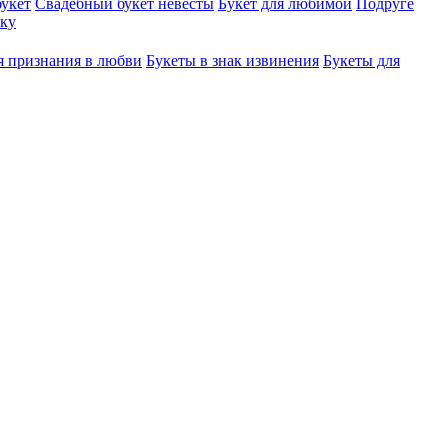
укет
Свадебный букет невесты
Букет для любимой
Подруге
ку
я признания в любви
Букеты в знак извинения
Букеты для