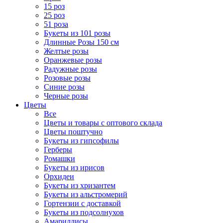
15 роз
25 роз
51 роза
Букеты из 101 розы
Длинные Розы 150 см
Желтые розы
Оранжевые розы
Радужные розы
Розовые розы
Синие розы
Черные розы
Цветы
Все
Цветы и товары с оптового склада
Цветы поштучно
Букеты из гипсофилы
Герберы
Ромашки
Букеты из ирисов
Орхидеи
Букеты из хризантем
Букеты из альстромерий
Гортензии с доставкой
Букеты из подсолнухов
Амариллисы