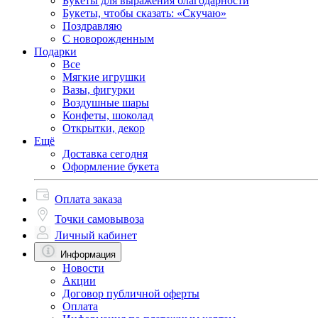
Букеты для выражения благодарности
Букеты, чтобы сказать: «Скучаю»
Поздравляю
С новорожденным
Подарки
Все
Мягкие игрушки
Вазы, фигурки
Воздушные шары
Конфеты, шоколад
Открытки, декор
Ещё
Доставка сегодня
Оформление букета
Оплата заказа
Точки самовывоза
Личный кабинет
Информация
Новости
Акции
Договор публичной оферты
Оплата