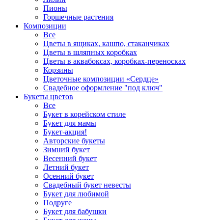
Пионы
Горшечные растения
Композиции
Все
Цветы в ящиках, кашпо, стаканчиках
Цветы в шляпных коробках
Цветы в аквабоксах, коробках-переносках
Корзины
Цветочные композиции «Сердце»
Свадебное оформление "под ключ"
Букеты цветов
Все
Букет в корейском стиле
Букет для мамы
Букет-акция!
Авторские букеты
Зимний букет
Весенний букет
Летний букет
Осенний букет
Свадебный букет невесты
Букет для любимой
Подруге
Букет для бабушки