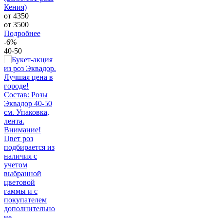
Кения)
от 4350
от
3500
Подробнее
-6%
40-50
Состав: Розы
Эквадор 40-50
см. Упаковка,
лента.
Внимание!
Цвет роз
подбирается из
наличия с
учетом
выбранной
цветовой
гаммы и с
покупателем
дополнительно
не