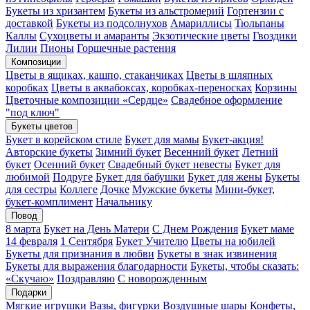
Букеты из хризантем
Букеты из альстромерий
Гортензии с
доставкой
Букеты из подсолнухов
Амариллисы
Тюльпаны
Каллы
Сухоцветы и амаранты
Экзотические цветы
Гвоздики
Лилии
Пионы
Горшечные растения
Композиции
Цветы в ящиках, кашпо, стаканчиках
Цветы в шляпных
коробках
Цветы в аквабоксах, коробках-переносках
Корзины
Цветочные композиции «Сердце»
Свадебное оформление
"под ключ"
Букеты цветов
Букет в корейском стиле
Букет для мамы
Букет-акция!
Авторские букеты
Зимний букет
Весенний букет
Летний
букет
Осенний букет
Свадебный букет невесты
Букет для
любимой
Подруге
Букет для бабушки
Букет для жены
Букеты
для сестры
Коллеге
Дочке
Мужские букеты
Мини-букет,
букет-комплимент
Начальнику
Повод
8 марта
Букет на День Матери
С Днем Рождения
Букет маме
14 февраля
1 Сентября
Букет Учителю
Цветы на юбилей
Букеты для признания в любви
Букеты в знак извинения
Букеты для выражения благодарности
Букеты, чтобы сказать:
«Скучаю»
Поздравляю
С новорожденным
Подарки
Мягкие игрушки
Вазы, фигурки
Воздушные шары
Конфеты,