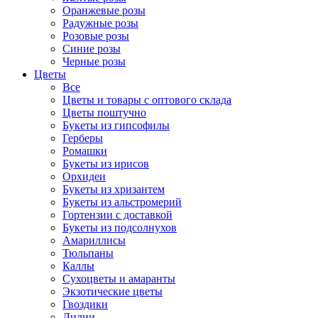
Оранжевые розы
Радужные розы
Розовые розы
Синие розы
Черные розы
Цветы
Все
Цветы и товары с оптового склада
Цветы поштучно
Букеты из гипсофилы
Герберы
Ромашки
Букеты из ирисов
Орхидеи
Букеты из хризантем
Букеты из альстромерий
Гортензии с доставкой
Букеты из подсолнухов
Амариллисы
Тюльпаны
Каллы
Сухоцветы и амаранты
Экзотические цветы
Гвоздики
Лилии