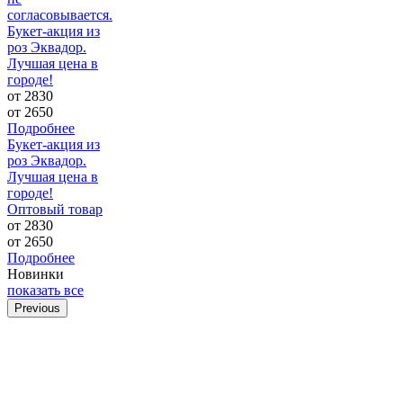
согласовывается.
Букет-акция из
роз Эквадор.
Лучшая цена в
городе!
от 2830
от
2650
Подробнее
Букет-акция из
роз Эквадор.
Лучшая цена в
городе!
Оптовый товар
от 2830
от
2650
Подробнее
Новинки
показать все
Previous