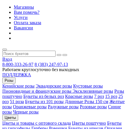
Магазины
Вам помочь?
Услуги
Оплата заказа
Вакансии
Вход
8-800-333-26-97
8 (383) 247-97-13
Работаем круглосуточно без выходных
ПОДДЕРЖКА
Розы
Кенийские розы
Эквадорские розы
Кустовые розы
Пионовидные и французские розы
Эксклюзивные розы
Розы
поштучно
Букеты из белых роз
Красные розы
7 роз
15 роз
25
роз
51 роза
Букеты из 101 розы
Длинные Розы 150 см
Желтые
розы
Оранжевые розы
Радужные розы
Розовые розы
Синие
розы
Черные розы
Цветы
Цветы и товары с оптового склада
Цветы поштучно
Букеты
из гипсофилы
Герберы
Ромашки
Букеты из ирисов
Орхидеи