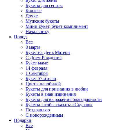
Букет для жены
Букеты для сестры
Коллеге
Дочке
Мужские букеты
Мини-букет, букет-комплимент
Начальнику
Повод
Все
8 марта
Букет на День Матери
С Днем Рождения
Букет маме
14 февраля
1 Сентября
Букет Учителю
Цветы на юбилей
Букеты для признания в любви
Букеты в знак извинения
Букеты для выражения благодарности
Букеты, чтобы сказать: «Скучаю»
Поздравляю
С новорожденным
Подарки
Все