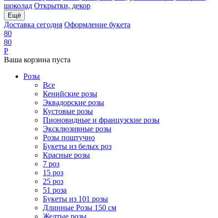
шоколад
Открытки, декор
Ещё
Доставка сегодня
Оформление букета
8
0
8
0
Р
Ваша корзина пуста
Розы
Все
Кенийские розы
Эквадорские розы
Кустовые розы
Пионовидные и французские розы
Эксклюзивные розы
Розы поштучно
Букеты из белых роз
Красные розы
7 роз
15 роз
25 роз
51 роза
Букеты из 101 розы
Длинные Розы 150 см
Желтые розы