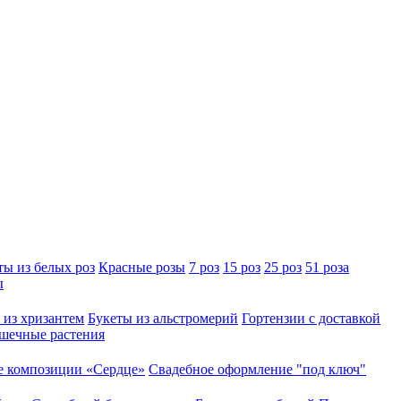
ты из белых роз
Красные розы
7 роз
15 роз
25 роз
51 роза
ы
 из хризантем
Букеты из альстромерий
Гортензии с доставкой
шечные растения
 композиции «Сердце»
Свадебное оформление "под ключ"