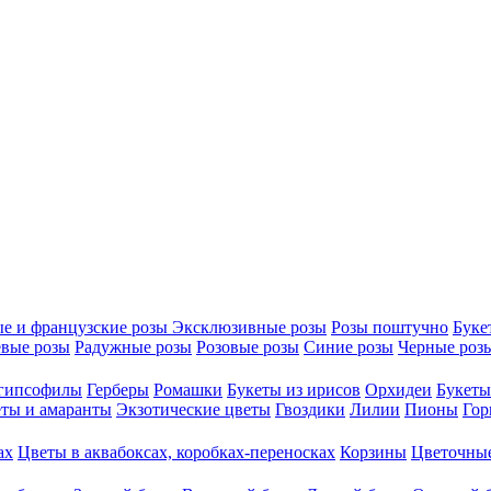
е и французские розы
Эксклюзивные розы
Розы поштучно
Буке
вые розы
Радужные розы
Розовые розы
Синие розы
Черные роз
 гипсофилы
Герберы
Ромашки
Букеты из ирисов
Орхидеи
Букеты
ты и амаранты
Экзотические цветы
Гвоздики
Лилии
Пионы
Гор
ах
Цветы в аквабоксах, коробках-переносках
Корзины
Цветочные