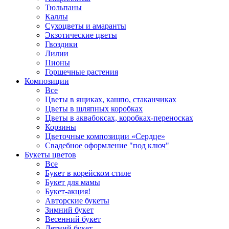
Тюльпаны
Каллы
Сухоцветы и амаранты
Экзотические цветы
Гвоздики
Лилии
Пионы
Горшечные растения
Композиции
Все
Цветы в ящиках, кашпо, стаканчиках
Цветы в шляпных коробках
Цветы в аквабоксах, коробках-переносках
Корзины
Цветочные композиции «Сердце»
Свадебное оформление "под ключ"
Букеты цветов
Все
Букет в корейском стиле
Букет для мамы
Букет-акция!
Авторские букеты
Зимний букет
Весенний букет
Летний букет