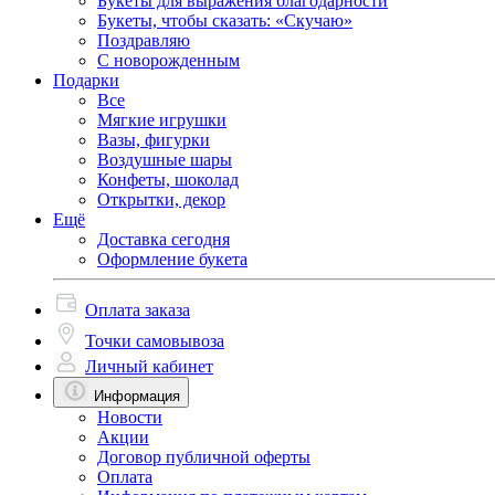
Букеты для выражения благодарности
Букеты, чтобы сказать: «Скучаю»
Поздравляю
С новорожденным
Подарки
Все
Мягкие игрушки
Вазы, фигурки
Воздушные шары
Конфеты, шоколад
Открытки, декор
Ещё
Доставка сегодня
Оформление букета
Оплата заказа
Точки самовывоза
Личный кабинет
Информация
Новости
Акции
Договор публичной оферты
Оплата