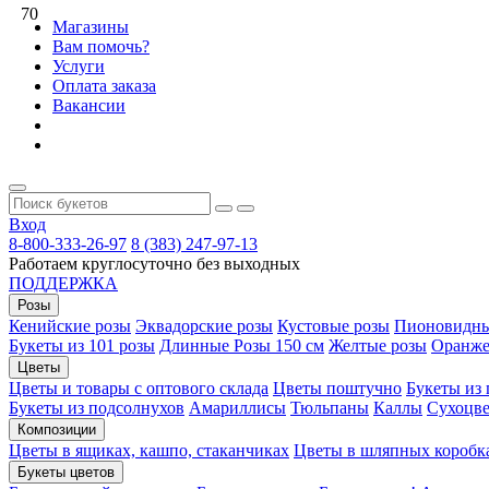
70
Магазины
Вам помочь?
Услуги
Оплата заказа
Вакансии
Вход
8-800-333-26-97
8 (383) 247-97-13
Работаем круглосуточно без выходных
ПОДДЕРЖКА
Розы
Кенийские розы
Эквадорские розы
Кустовые розы
Пионовидны
Букеты из 101 розы
Длинные Розы 150 см
Желтые розы
Оранже
Цветы
Цветы и товары с оптового склада
Цветы поштучно
Букеты из
Букеты из подсолнухов
Амариллисы
Тюльпаны
Каллы
Сухоцве
Композиции
Цветы в ящиках, кашпо, стаканчиках
Цветы в шляпных коробк
Букеты цветов