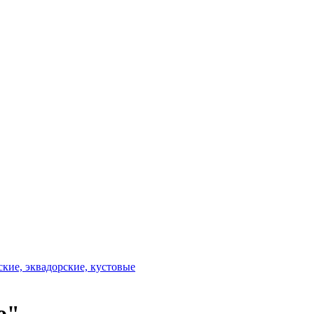
ские, эквадорские, кустовые
о"