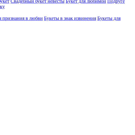
укет
Свадебный букет невесты
Букет для любимой
Подруге
ку
я признания в любви
Букеты в знак извинения
Букеты для