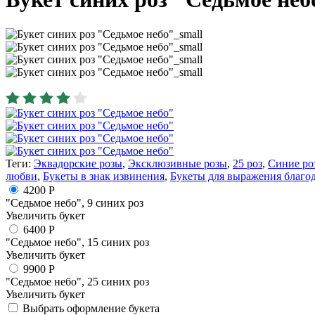
Теги:
Эквадорские розы
,
Эксклюзивные розы
,
25 роз
,
Синие ро
любви
,
Букеты в знак извинения
,
Букеты для выражения благо
4200 Р
"Седьмое небо", 9 синих роз
Увеличить букет
6400 Р
"Седьмое небо", 15 синих роз
Увеличить букет
9900 Р
"Седьмое небо", 25 синих роз
Увеличить букет
Выбрать оформление букета