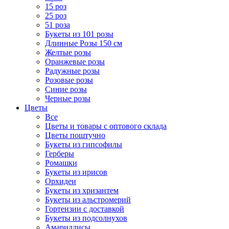
15 роз
25 роз
51 роза
Букеты из 101 розы
Длинные Розы 150 см
Желтые розы
Оранжевые розы
Радужные розы
Розовые розы
Синие розы
Черные розы
Цветы
Все
Цветы и товары с оптового склада
Цветы поштучно
Букеты из гипсофилы
Герберы
Ромашки
Букеты из ирисов
Орхидеи
Букеты из хризантем
Букеты из альстромерий
Гортензии с доставкой
Букеты из подсолнухов
Амариллисы