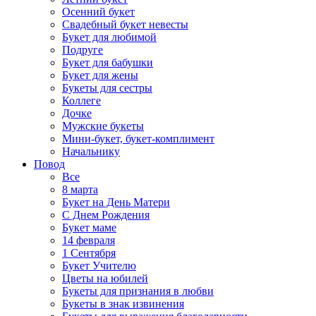
Осенний букет
Свадебный букет невесты
Букет для любимой
Подруге
Букет для бабушки
Букет для жены
Букеты для сестры
Коллеге
Дочке
Мужские букеты
Мини-букет, букет-комплимент
Начальнику
Повод
Все
8 марта
Букет на День Матери
С Днем Рождения
Букет маме
14 февраля
1 Сентября
Букет Учителю
Цветы на юбилей
Букеты для признания в любви
Букеты в знак извинения