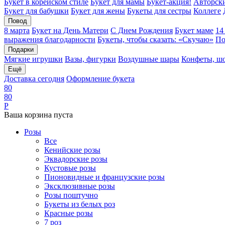
Букет в корейском стиле
Букет для мамы
Букет-акция!
Авторски
Букет для бабушки
Букет для жены
Букеты для сестры
Коллеге
Повод
8 марта
Букет на День Матери
С Днем Рождения
Букет маме
14
выражения благодарности
Букеты, чтобы сказать: «Скучаю»
По
Подарки
Мягкие игрушки
Вазы, фигурки
Воздушные шары
Конфеты, ш
Ещё
Доставка сегодня
Оформление букета
8
0
8
0
Р
Ваша корзина пуста
Розы
Все
Кенийские розы
Эквадорские розы
Кустовые розы
Пионовидные и французские розы
Эксклюзивные розы
Розы поштучно
Букеты из белых роз
Красные розы
7 роз