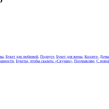
зы
,
Букет для любимой
,
Подруге
,
Букет для жены
,
Коллеге
,
Дочк
дарности
,
Букеты, чтобы сказать: «Скучаю»
,
Поздравляю
,
С ново