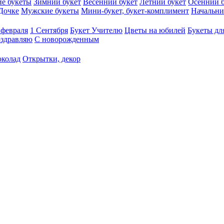
е букеты
Зимний букет
Весенний букет
Летний букет
Осенний б
Дочке
Мужские букеты
Мини-букет, букет-комплимент
Начальни
 февраля
1 Сентября
Букет Учителю
Цветы на юбилей
Букеты дл
здравляю
С новорожденным
околад
Открытки, декор