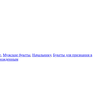
е
,
Мужские букеты
,
Начальнику
,
Букеты для признания в
рожденным