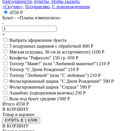
благодарности
,
Букеты, чтобы сказать:
«Скучаю»
,
Поздравляю
,
С новорожденным
4550 Р
Букет - «Планы изменились»
-
+
Выбрать оформление букета
5 воздушных шариков с обработкой
800 Р
Мягкая игрушка, 30 см (в ассортименте)
1100 Р
Конфеты "Рафаэлло" 150 гр.
650 Р
Топпер "Маме!" (или "Любимой мамочке!")
210 Р
Топпер "С Днем Рождения!"
210 Р
Топпер "Любимой" (или "С любовью")
210 Р
Фольгированный шарик "С Днем Рождения!"
590 Р
Фольгированный шарик "Сердце"
590 Р
Аквабокс (одноразовая вазочка)
250 Р
Ваза под букет средняя
1500 Р
Итого
4550
Р
В КОРЗИНУ
Товар в корзине
КУПИТЬ В 1 КЛИК
В КОРЗИНУ