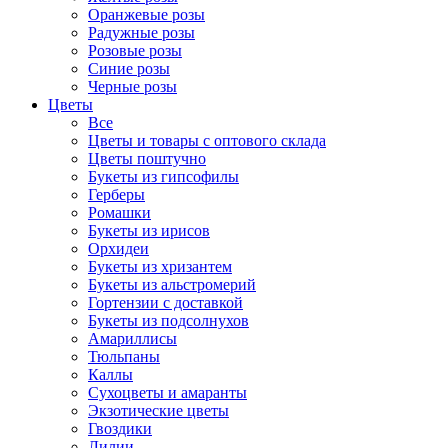
Оранжевые розы
Радужные розы
Розовые розы
Синие розы
Черные розы
Цветы
Все
Цветы и товары с оптового склада
Цветы поштучно
Букеты из гипсофилы
Герберы
Ромашки
Букеты из ирисов
Орхидеи
Букеты из хризантем
Букеты из альстромерий
Гортензии с доставкой
Букеты из подсолнухов
Амариллисы
Тюльпаны
Каллы
Сухоцветы и амаранты
Экзотические цветы
Гвоздики
Лилии