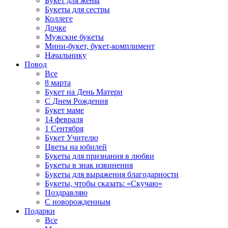
Букет для жены
Букеты для сестры
Коллеге
Дочке
Мужские букеты
Мини-букет, букет-комплимент
Начальнику
Повод
Все
8 марта
Букет на День Матери
С Днем Рождения
Букет маме
14 февраля
1 Сентября
Букет Учителю
Цветы на юбилей
Букеты для признания в любви
Букеты в знак извинения
Букеты для выражения благодарности
Букеты, чтобы сказать: «Скучаю»
Поздравляю
С новорожденным
Подарки
Все