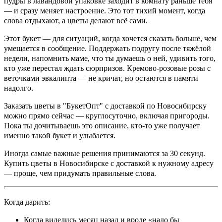
пудры в лавандовой упаковке заходит в комнату раньше тебя
— и сразу меняет настроение. Это тот тихий момент, когда
слова отдыхают, а цветы делают всё сами.
Этот букет — для ситуаций, когда хочется сказать больше, чем
умещается в сообщение. Поддержать подругу после тяжёлой
недели, напомнить маме, что ты думаешь о ней, удивить того,
кто уже перестал ждать сюрпризов. Кремово-розовые розы с
веточками эвкалипта — не кричат, но остаются в памяти
надолго.
Заказать цветы в "БукетОпт" с доставкой по Новосибирску
можно прямо сейчас — круглосуточно, включая пригороды.
Пока ты дочитываешь это описание, кто-то уже получает
именно такой букет и улыбается.
Иногда самые важные решения принимаются за 30 секунд.
Купить цветы в Новосибирске с доставкой к нужному адресу
— проще, чем придумать правильные слова.
Когда дарить:
Когда виделись месяц назад и вроде «надо бы