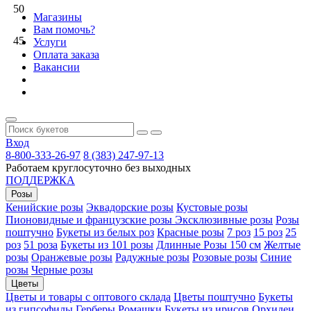
50
Магазины
Вам помочь?
45
Услуги
Оплата заказа
Вакансии
Вход
8-800-333-26-97
8 (383) 247-97-13
Работаем круглосуточно без выходных
ПОДДЕРЖКА
Розы
Кенийские розы
Эквадорские розы
Кустовые розы
Пионовидные и французские розы
Эксклюзивные розы
Розы
поштучно
Букеты из белых роз
Красные розы
7 роз
15 роз
25
роз
51 роза
Букеты из 101 розы
Длинные Розы 150 см
Желтые
розы
Оранжевые розы
Радужные розы
Розовые розы
Синие
розы
Черные розы
Цветы
Цветы и товары с оптового склада
Цветы поштучно
Букеты
из гипсофилы
Герберы
Ромашки
Букеты из ирисов
Орхидеи