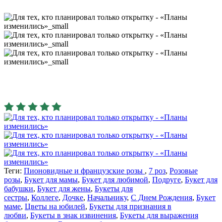
Теги:
Пионовидные и французские розы
,
7 роз
,
Розовые
розы
,
Букет для мамы
,
Букет для любимой
,
Подруге
,
Букет для
бабушки
,
Букет для жены
,
Букеты для
сестры
,
Коллеге
,
Дочке
,
Начальнику
,
С Днем Рождения
,
Букет
маме
,
Цветы на юбилей
,
Букеты для признания в
любви
,
Букеты в знак извинения
,
Букеты для выражения