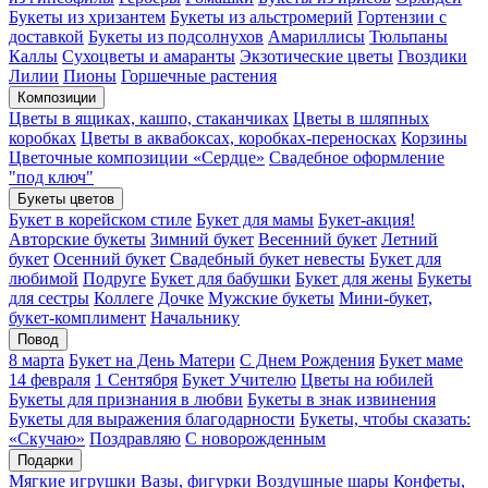
Букеты из хризантем
Букеты из альстромерий
Гортензии с
доставкой
Букеты из подсолнухов
Амариллисы
Тюльпаны
Каллы
Сухоцветы и амаранты
Экзотические цветы
Гвоздики
Лилии
Пионы
Горшечные растения
Композиции
Цветы в ящиках, кашпо, стаканчиках
Цветы в шляпных
коробках
Цветы в аквабоксах, коробках-переносках
Корзины
Цветочные композиции «Сердце»
Свадебное оформление
"под ключ"
Букеты цветов
Букет в корейском стиле
Букет для мамы
Букет-акция!
Авторские букеты
Зимний букет
Весенний букет
Летний
букет
Осенний букет
Свадебный букет невесты
Букет для
любимой
Подруге
Букет для бабушки
Букет для жены
Букеты
для сестры
Коллеге
Дочке
Мужские букеты
Мини-букет,
букет-комплимент
Начальнику
Повод
8 марта
Букет на День Матери
С Днем Рождения
Букет маме
14 февраля
1 Сентября
Букет Учителю
Цветы на юбилей
Букеты для признания в любви
Букеты в знак извинения
Букеты для выражения благодарности
Букеты, чтобы сказать:
«Скучаю»
Поздравляю
С новорожденным
Подарки
Мягкие игрушки
Вазы, фигурки
Воздушные шары
Конфеты,