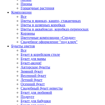
Пионы
Горшечные растения
Композиции
Все
Цветы в ящиках, кашпо, стаканчиках
Цветы в шляпных коробках
Цветы в аквабоксах, коробках-переносках
Корзины
Цветочные композиции «Сердце»
Свадебное оформление "под ключ"
Букеты цветов
Все
Букет в корейском стиле
Букет для мамы
Букет-акция!
Авторские букеты
Зимний букет
Весенний букет
Летний букет
Осенний букет
Свадебный букет невесты
Букет для любимой
Подруге
Букет для бабушки