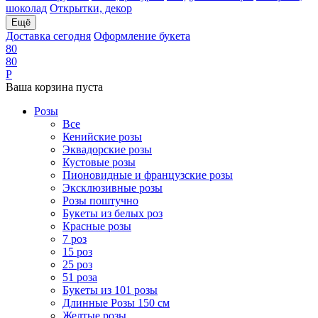
шоколад
Открытки, декор
Ещё
Доставка сегодня
Оформление букета
8
0
8
0
Р
Ваша корзина пуста
Розы
Все
Кенийские розы
Эквадорские розы
Кустовые розы
Пионовидные и французские розы
Эксклюзивные розы
Розы поштучно
Букеты из белых роз
Красные розы
7 роз
15 роз
25 роз
51 роза
Букеты из 101 розы
Длинные Розы 150 см
Желтые розы