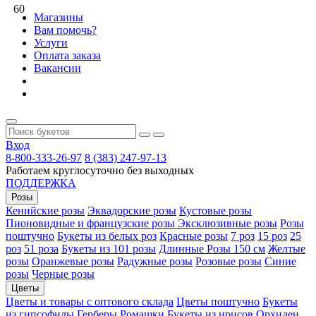
60
Магазины
Вам помочь?
Услуги
Оплата заказа
Вакансии
Вход
8-800-333-26-97
8 (383) 247-97-13
Работаем круглосуточно без выходных
ПОДДЕРЖКА
Розы
Кенийские розы
Эквадорские розы
Кустовые розы
Пионовидные и французские розы
Эксклюзивные розы
Розы
поштучно
Букеты из белых роз
Красные розы
7 роз
15 роз
25
роз
51 роза
Букеты из 101 розы
Длинные Розы 150 см
Желтые
розы
Оранжевые розы
Радужные розы
Розовые розы
Синие
розы
Черные розы
Цветы
Цветы и товары с оптового склада
Цветы поштучно
Букеты
из гипсофилы
Герберы
Ромашки
Букеты из ирисов
Орхидеи