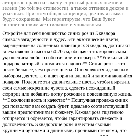
авторское право на замену сорта выбранных цветов и
зелени (по той же стоимости), а также оттенков декора и
упаковки. При этом общая концепция, цветовая гамма
будут сохранены. Мы гарантируем, что Ваш букет
останется таким же стильным и уникальным!
Откройте для себя волшебство синих роз из Эквадора –
символа загадочности и чудес. Эти экзотические цветы,
выращенные на солнечных плантациях Эквадора, достигают
впечатляющей высоты 60-70 см, обещая стать королевским
украшением любого события или интерьера. **Уникальный
подарок, который запомнится надолго** Синие розы – это
нечто большее, чем просто цветы. Они являются идеальным
выбором для тех, кто ищет оригинальный и запоминающийся
подарок. Подарите эти удивительные цветы, чтобы выразить
свои самые искренние чувства, сделать неожиданный
сюрприз или добавить нотку роскоши в повседневную жизнь.
**Эксклюзивность и качество** Поштучная продажа синих
роз позволяет вам создать букет, идеально соответствующий
вашим предпочтениям и бюджету. Каждая роза тщательно
отбирается и обрезается, чтобы гарантировать свежесть и
долговечность. Эквадорские розы известны своими
крупными бутонами и длинными, прочными стеблями, что