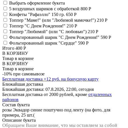
Выбрать оформление букета
5 воздушных шариков с обработкой
800 Р
Конфеты "Рафаэлло" 150 гр.
650 Р
Топпер "Маме!" (или "Любимой мамочке!")
210 Р
Топпер "С Днем Рождения!"
210 Р
Топпер "Любимой" (или "С любовью")
210 Р
Фольгированный шарик "С Днем Рождения!"
590 Р
Фольгированный шарик "Сердце"
590 Р
Итого
400
Р
В КОРЗИНУ
Товар в корзине
В КОРЗИНУ
Товар в корзине
-10% при самовывозе
Бесплатная доставка
+
12
руб. на бонусную карту
Ближайшая доставка
Ближайшая доставка:
07.8.2026, 22:00,
сегодня
Бесплатная доставка от 2000 рублей, кроме
отдаленных
районов
Состав букета
розы Эквадор синие поштучно под ленту (на фото, для
примера, 25 шт.(
Описание букета
Обращаем Ваше внимание, что мы оставляем за собой