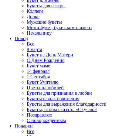
Букет для жены
Букеты для сестры
Коллеге
Дочке
Мужские букеты
Мини-букет, букет-комплимент
Начальнику
Повод
Все
8 марта
Букет на День Матери
С Днем Рождения
Букет маме
14 февраля
1 Сентября
Букет Учителю
Цветы на юбилей
Букеты для признания в любви
Букеты в знак извинения
Букеты для выражения благодарности
Букеты, чтобы сказать: «Скучаю»
Поздравляю
С новорожденным
Подарки
Все