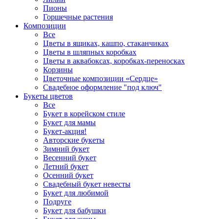
Пионы
Горшечные растения
Композиции
Все
Цветы в ящиках, кашпо, стаканчиках
Цветы в шляпных коробках
Цветы в аквабоксах, коробках-переносках
Корзины
Цветочные композиции «Сердце»
Свадебное оформление "под ключ"
Букеты цветов
Все
Букет в корейском стиле
Букет для мамы
Букет-акция!
Авторские букеты
Зимний букет
Весенний букет
Летний букет
Осенний букет
Свадебный букет невесты
Букет для любимой
Подруге
Букет для бабушки