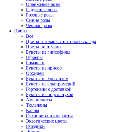
Оранжевые розы
Радужные розы
Розовые розы
Синие розы
Черные розы
Цветы
Все
Цветы и товары с оптового склада
Цветы поштучно
Букеты из гипсофилы
Герберы
Ромашки
Букеты из ирисов
Орхидеи
Букеты из хризантем
Букеты из альстромерий
Гортензии с доставкой
Букеты из подсолнухов
Амариллисы
Тюльпаны
Каллы
Сухоцветы и амаранты
Экзотические цветы
Гвоздики
Лилии