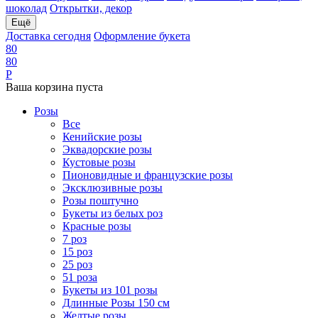
шоколад
Открытки, декор
Ещё
Доставка сегодня
Оформление букета
8
0
8
0
Р
Ваша корзина пуста
Розы
Все
Кенийские розы
Эквадорские розы
Кустовые розы
Пионовидные и французские розы
Эксклюзивные розы
Розы поштучно
Букеты из белых роз
Красные розы
7 роз
15 роз
25 роз
51 роза
Букеты из 101 розы
Длинные Розы 150 см
Желтые розы