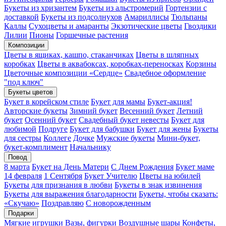
Букеты из хризантем
Букеты из альстромерий
Гортензии с
доставкой
Букеты из подсолнухов
Амариллисы
Тюльпаны
Каллы
Сухоцветы и амаранты
Экзотические цветы
Гвоздики
Лилии
Пионы
Горшечные растения
Композиции
Цветы в ящиках, кашпо, стаканчиках
Цветы в шляпных
коробках
Цветы в аквабоксах, коробках-переносках
Корзины
Цветочные композиции «Сердце»
Свадебное оформление
"под ключ"
Букеты цветов
Букет в корейском стиле
Букет для мамы
Букет-акция!
Авторские букеты
Зимний букет
Весенний букет
Летний
букет
Осенний букет
Свадебный букет невесты
Букет для
любимой
Подруге
Букет для бабушки
Букет для жены
Букеты
для сестры
Коллеге
Дочке
Мужские букеты
Мини-букет,
букет-комплимент
Начальнику
Повод
8 марта
Букет на День Матери
С Днем Рождения
Букет маме
14 февраля
1 Сентября
Букет Учителю
Цветы на юбилей
Букеты для признания в любви
Букеты в знак извинения
Букеты для выражения благодарности
Букеты, чтобы сказать:
«Скучаю»
Поздравляю
С новорожденным
Подарки
Мягкие игрушки
Вазы, фигурки
Воздушные шары
Конфеты,