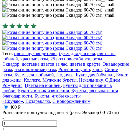
Теги:
цветы руководителю
,
букет для учителя
,
цветы на
юбилей
,
красные розы
,
25 роз новосибирск
,
розы
Эквадор
,
доставка цветов за час
,
цветы в крафте
,
Эквадорские
розы
,
Эксклюзивные розы
,
Розы поштучно
,
7 роз
,
Синие
розы
,
Букет для любимой
,
Подруге
,
Букет для бабушки
,
Букет
для жены
,
Коллеге
,
Мужские букеты
,
Начальнику
,
С Днем
Рождения
,
Цветы на юбилей
,
Букеты для признания в
любви
,
Букеты в знак извинения
,
Букеты для выражения
благодарности
,
Букеты, чтобы сказать:
«Скучаю»
,
Поздравляю
,
С новорожденным
400 Р
Розы синие поштучно под ленту (розы Эквадор 60-70 см)
-
+