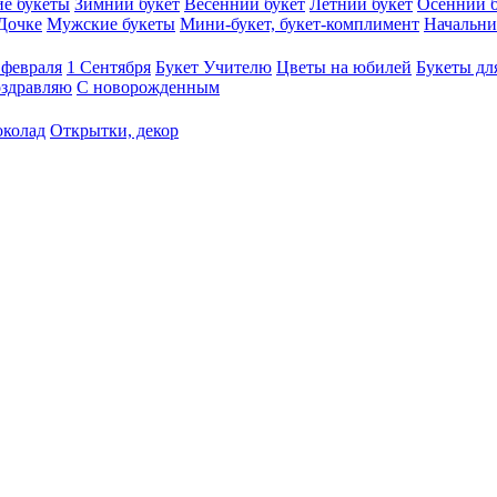
е букеты
Зимний букет
Весенний букет
Летний букет
Осенний б
Дочке
Мужские букеты
Мини-букет, букет-комплимент
Начальни
 февраля
1 Сентября
Букет Учителю
Цветы на юбилей
Букеты дл
здравляю
С новорожденным
околад
Открытки, декор