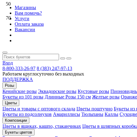
50
Магазины
Вам помочь?
70
Услуги
Оплата заказа
Вакансии
Вход
8-800-333-26-97
8 (383) 247-97-13
Работаем круглосуточно без выходных
ПОДДЕРЖКА
Розы
Кенийские розы
Эквадорские розы
Кустовые розы
Пионовидны
Букеты из 101 розы
Длинные Розы 150 см
Желтые розы
Оранже
Цветы
Цветы и товары с оптового склада
Цветы поштучно
Букеты из
Букеты из подсолнухов
Амариллисы
Тюльпаны
Каллы
Сухоцве
Композиции
Цветы в ящиках, кашпо, стаканчиках
Цветы в шляпных коробк
Букеты цветов