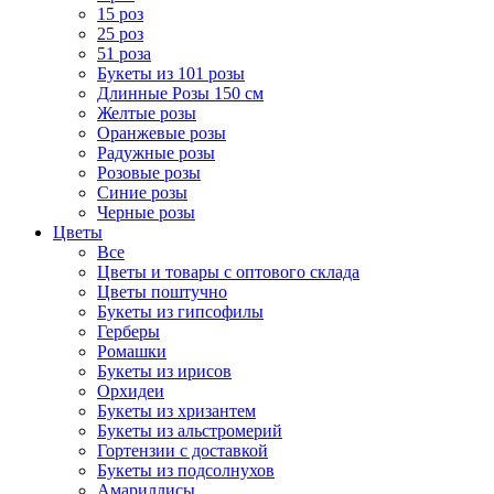
15 роз
25 роз
51 роза
Букеты из 101 розы
Длинные Розы 150 см
Желтые розы
Оранжевые розы
Радужные розы
Розовые розы
Синие розы
Черные розы
Цветы
Все
Цветы и товары с оптового склада
Цветы поштучно
Букеты из гипсофилы
Герберы
Ромашки
Букеты из ирисов
Орхидеи
Букеты из хризантем
Букеты из альстромерий
Гортензии с доставкой
Букеты из подсолнухов
Амариллисы