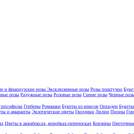
е и французские розы
Эксклюзивные розы
Розы поштучно
Буке
вые розы
Радужные розы
Розовые розы
Синие розы
Черные роз
 гипсофилы
Герберы
Ромашки
Букеты из ирисов
Орхидеи
Букеты
ты и амаранты
Экзотические цветы
Гвоздики
Лилии
Пионы
Гор
ах
Цветы в аквабоксах, коробках-переносках
Корзины
Цветочные