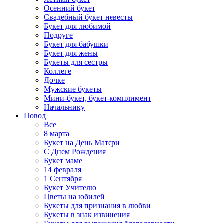
Осенний букет
Свадебный букет невесты
Букет для любимой
Подруге
Букет для бабушки
Букет для жены
Букеты для сестры
Коллеге
Дочке
Мужские букеты
Мини-букет, букет-комплимент
Начальнику
Повод
Все
8 марта
Букет на День Матери
С Днем Рождения
Букет маме
14 февраля
1 Сентября
Букет Учителю
Цветы на юбилей
Букеты для признания в любви
Букеты в знак извинения