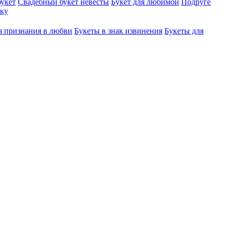
укет
Свадебный букет невесты
Букет для любимой
Подруге
ку
я признания в любви
Букеты в знак извинения
Букеты для