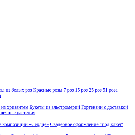
ты из белых роз
Красные розы
7 роз
15 роз
25 роз
51 роза
ы
 из хризантем
Букеты из альстромерий
Гортензии с доставкой
шечные растения
 композиции «Сердце»
Свадебное оформление "под ключ"