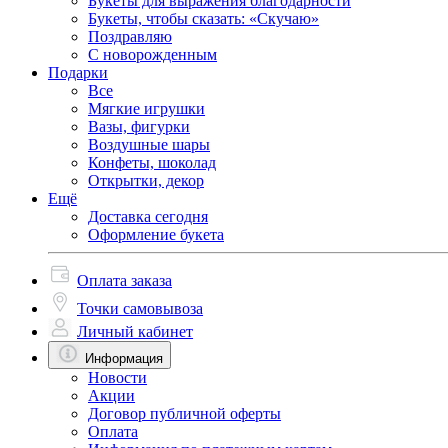
Букеты для выражения благодарности
Букеты, чтобы сказать: «Скучаю»
Поздравляю
С новорожденным
Подарки
Все
Мягкие игрушки
Вазы, фигурки
Воздушные шары
Конфеты, шоколад
Открытки, декор
Ещё
Доставка сегодня
Оформление букета
Оплата заказа
Точки самовывоза
Личный кабинет
Информация
Новости
Акции
Договор публичной оферты
Оплата