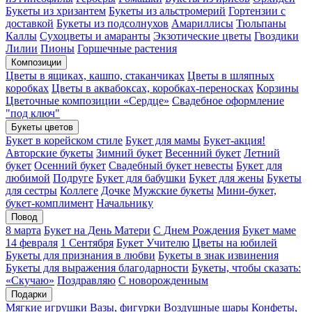
Букеты из хризантем
Букеты из альстромерий
Гортензии с
доставкой
Букеты из подсолнухов
Амариллисы
Тюльпаны
Каллы
Сухоцветы и амаранты
Экзотические цветы
Гвоздики
Лилии
Пионы
Горшечные растения
Композиции
Цветы в ящиках, кашпо, стаканчиках
Цветы в шляпных
коробках
Цветы в аквабоксах, коробках-переносках
Корзины
Цветочные композиции «Сердце»
Свадебное оформление
"под ключ"
Букеты цветов
Букет в корейском стиле
Букет для мамы
Букет-акция!
Авторские букеты
Зимний букет
Весенний букет
Летний
букет
Осенний букет
Свадебный букет невесты
Букет для
любимой
Подруге
Букет для бабушки
Букет для жены
Букеты
для сестры
Коллеге
Дочке
Мужские букеты
Мини-букет,
букет-комплимент
Начальнику
Повод
8 марта
Букет на День Матери
С Днем Рождения
Букет маме
14 февраля
1 Сентября
Букет Учителю
Цветы на юбилей
Букеты для признания в любви
Букеты в знак извинения
Букеты для выражения благодарности
Букеты, чтобы сказать:
«Скучаю»
Поздравляю
С новорожденным
Подарки
Мягкие игрушки
Вазы, фигурки
Воздушные шары
Конфеты,