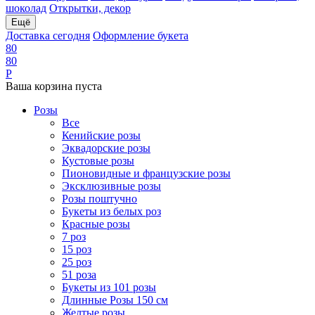
шоколад
Открытки, декор
Ещё
Доставка сегодня
Оформление букета
8
0
8
0
Р
Ваша корзина пуста
Розы
Все
Кенийские розы
Эквадорские розы
Кустовые розы
Пионовидные и французские розы
Эксклюзивные розы
Розы поштучно
Букеты из белых роз
Красные розы
7 роз
15 роз
25 роз
51 роза
Букеты из 101 розы
Длинные Розы 150 см
Желтые розы