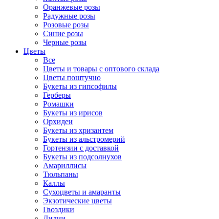
Оранжевые розы
Радужные розы
Розовые розы
Синие розы
Черные розы
Цветы
Все
Цветы и товары с оптового склада
Цветы поштучно
Букеты из гипсофилы
Герберы
Ромашки
Букеты из ирисов
Орхидеи
Букеты из хризантем
Букеты из альстромерий
Гортензии с доставкой
Букеты из подсолнухов
Амариллисы
Тюльпаны
Каллы
Сухоцветы и амаранты
Экзотические цветы
Гвоздики
Лилии