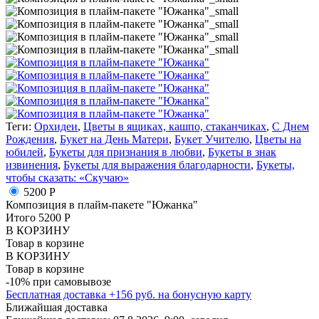
Теги:
Орхидеи
,
Цветы в ящиках, кашпо, стаканчиках
,
С Днем
Рождения
,
Букет на День Матери
,
Букет Учителю
,
Цветы на
юбилей
,
Букеты для признания в любви
,
Букеты в знак
извинения
,
Букеты для выражения благодарности
,
Букеты,
чтобы сказать: «Скучаю»
5200 Р
Композиция в плайм-пакете "Южанка"
Итого
5200
Р
В КОРЗИНУ
Товар в корзине
В КОРЗИНУ
Товар в корзине
-10% при самовывозе
Бесплатная доставка
+
156
руб. на бонусную карту
Ближайшая доставка