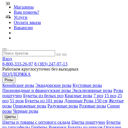
30
Магазины
Вам помочь?
40
Услуги
Оплата заказа
Вакансии
Вход
8-800-333-26-97
8 (383) 247-97-13
Работаем круглосуточно без выходных
ПОДДЕРЖКА
Розы
Кенийские розы
Эквадорские розы
Кустовые розы
Пионовидные и французские розы
Эксклюзивные розы
Розы
поштучно
Букеты из белых роз
Красные розы
7 роз
15 роз
25
роз
51 роза
Букеты из 101 розы
Длинные Розы 150 см
Желтые
розы
Оранжевые розы
Радужные розы
Розовые розы
Синие
розы
Черные розы
Цветы
Цветы и товары с оптового склада
Цветы поштучно
Букеты
из гипсофилы
Герберы
Ромашки
Букеты из ирисов
Орхидеи