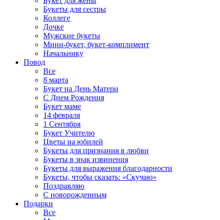
Букет для жены
Букеты для сестры
Коллеге
Дочке
Мужские букеты
Мини-букет, букет-комплимент
Начальнику
Повод
Все
8 марта
Букет на День Матери
С Днем Рождения
Букет маме
14 февраля
1 Сентября
Букет Учителю
Цветы на юбилей
Букеты для признания в любви
Букеты в знак извинения
Букеты для выражения благодарности
Букеты, чтобы сказать: «Скучаю»
Поздравляю
С новорожденным
Подарки
Все