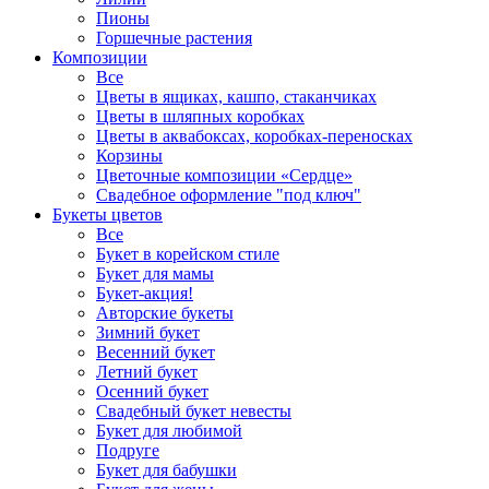
Пионы
Горшечные растения
Композиции
Все
Цветы в ящиках, кашпо, стаканчиках
Цветы в шляпных коробках
Цветы в аквабоксах, коробках-переносках
Корзины
Цветочные композиции «Сердце»
Свадебное оформление "под ключ"
Букеты цветов
Все
Букет в корейском стиле
Букет для мамы
Букет-акция!
Авторские букеты
Зимний букет
Весенний букет
Летний букет
Осенний букет
Свадебный букет невесты
Букет для любимой
Подруге
Букет для бабушки