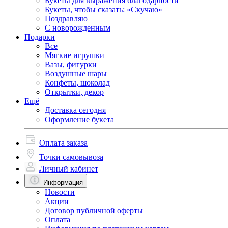
Букеты для выражения благодарности
Букеты, чтобы сказать: «Скучаю»
Поздравляю
С новорожденным
Подарки
Все
Мягкие игрушки
Вазы, фигурки
Воздушные шары
Конфеты, шоколад
Открытки, декор
Ещё
Доставка сегодня
Оформление букета
Оплата заказа
Точки самовывоза
Личный кабинет
Информация
Новости
Акции
Договор публичной оферты
Оплата