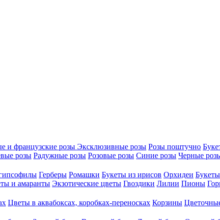
е и французские розы
Эксклюзивные розы
Розы поштучно
Буке
вые розы
Радужные розы
Розовые розы
Синие розы
Черные роз
 гипсофилы
Герберы
Ромашки
Букеты из ирисов
Орхидеи
Букеты
ты и амаранты
Экзотические цветы
Гвоздики
Лилии
Пионы
Гор
ах
Цветы в аквабоксах, коробках-переносках
Корзины
Цветочные