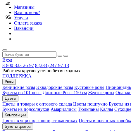
40
Магазины
Вам помочь?
95
Услуги
Оплата заказа
Вакансии
Вход
8-800-333-26-97
8 (383) 247-97-13
Работаем круглосуточно без выходных
ПОДДЕРЖКА
Розы
Кенийские розы
Эквадорские розы
Кустовые розы
Пионовидны
Букеты из 101 розы
Длинные Розы 150 см
Желтые розы
Оранже
Цветы
Цветы и товары с оптового склада
Цветы поштучно
Букеты из
Букеты из подсолнухов
Амариллисы
Тюльпаны
Каллы
Сухоцве
Композиции
Цветы в ящиках, кашпо, стаканчиках
Цветы в шляпных коробк
Букеты цветов