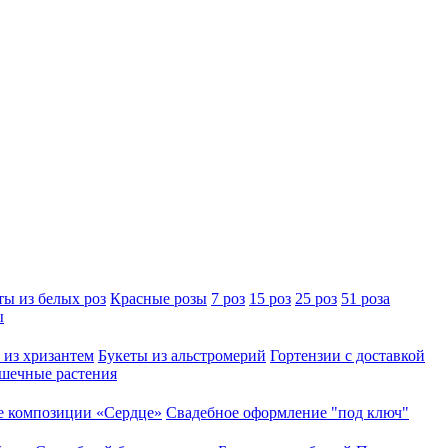
ты из белых роз
Красные розы
7 роз
15 роз
25 роз
51 роза
ы
 из хризантем
Букеты из альстромерий
Гортензии с доставкой
шечные растения
 композиции «Сердце»
Свадебное оформление "под ключ"