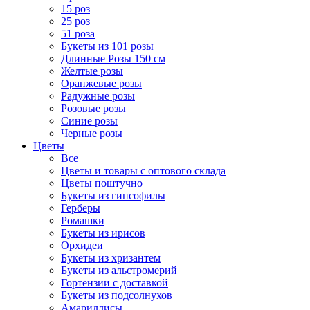
15 роз
25 роз
51 роза
Букеты из 101 розы
Длинные Розы 150 см
Желтые розы
Оранжевые розы
Радужные розы
Розовые розы
Синие розы
Черные розы
Цветы
Все
Цветы и товары с оптового склада
Цветы поштучно
Букеты из гипсофилы
Герберы
Ромашки
Букеты из ирисов
Орхидеи
Букеты из хризантем
Букеты из альстромерий
Гортензии с доставкой
Букеты из подсолнухов
Амариллисы