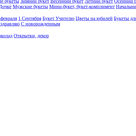
е букеты
Зимний букет
Весенний букет
Летний букет
Осенний б
Дочке
Мужские букеты
Мини-букет, букет-комплимент
Начальни
 февраля
1 Сентября
Букет Учителю
Цветы на юбилей
Букеты дл
здравляю
С новорожденным
околад
Открытки, декор