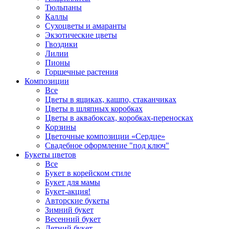
Тюльпаны
Каллы
Сухоцветы и амаранты
Экзотические цветы
Гвоздики
Лилии
Пионы
Горшечные растения
Композиции
Все
Цветы в ящиках, кашпо, стаканчиках
Цветы в шляпных коробках
Цветы в аквабоксах, коробках-переносках
Корзины
Цветочные композиции «Сердце»
Свадебное оформление "под ключ"
Букеты цветов
Все
Букет в корейском стиле
Букет для мамы
Букет-акция!
Авторские букеты
Зимний букет
Весенний букет
Летний букет