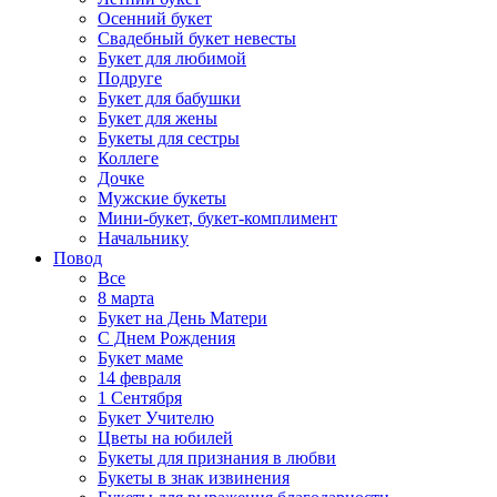
Осенний букет
Свадебный букет невесты
Букет для любимой
Подруге
Букет для бабушки
Букет для жены
Букеты для сестры
Коллеге
Дочке
Мужские букеты
Мини-букет, букет-комплимент
Начальнику
Повод
Все
8 марта
Букет на День Матери
С Днем Рождения
Букет маме
14 февраля
1 Сентября
Букет Учителю
Цветы на юбилей
Букеты для признания в любви
Букеты в знак извинения