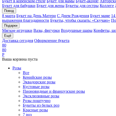
Букет в корейском стиле
Букет для мамы
Букет-акция!
Авторски
Букет для бабушки
Букет для жены
Букеты для сестры
Коллеге
Повод
8 марта
Букет на День Матери
С Днем Рождения
Букет маме
14
выражения благодарности
Букеты, чтобы сказать: «Скучаю»
По
Подарки
Мягкие игрушки
Вазы, фигурки
Воздушные шары
Конфеты, ш
Ещё
Доставка сегодня
Оформление букета
8
0
8
0
Р
Ваша корзина пуста
Розы
Все
Кенийские розы
Эквадорские розы
Кустовые розы
Пионовидные и французские розы
Эксклюзивные розы
Розы поштучно
Букеты из белых роз
Красные розы
7 роз