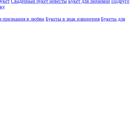
укет
Свадебный букет невесты
Букет для любимой
Подруге
ку
я признания в любви
Букеты в знак извинения
Букеты для