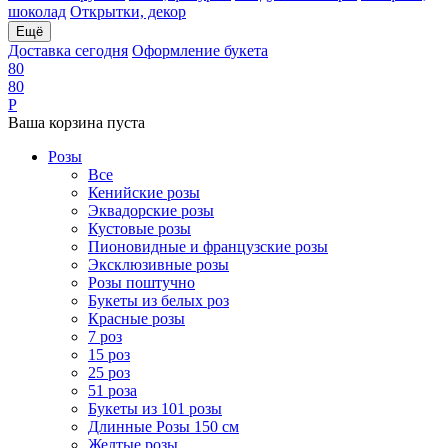
шоколад
Открытки, декор
Ещё
Доставка сегодня
Оформление букета
8
0
8
0
Р
Ваша корзина пуста
Розы
Все
Кенийские розы
Эквадорские розы
Кустовые розы
Пионовидные и французские розы
Эксклюзивные розы
Розы поштучно
Букеты из белых роз
Красные розы
7 роз
15 роз
25 роз
51 роза
Букеты из 101 розы
Длинные Розы 150 см
Желтые розы