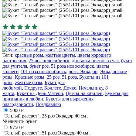
Теги:
красные розы
,
желтые цветы
,
цветы хорошего
настроения
,
25 роз новосибирск
,
доставка цветов за час
,
букет
для учителя
,
букет роз
,
51 роза новосибирск
,
цветы
коллеге
,
101 роза новосибирск
,
розы Эквадор
,
Эквадорские
розы
,
Красные розы
,
25 роз
,
51 роза
,
Букеты из 101
розы
,
Желтые розы
,
Букет для
любимой
,
Подруге
,
Коллеге
,
Дочке
,
Начальнику
,
8
марта
,
Букет на День Матери
,
Цветы на юбилей
,
Букеты для
признания в любви
,
Букеты для выражения
благодарности
,
Поздравляю
5000 Р
"Теплый рассвет", 25 роз Эквадор 40 см .
Увеличить букет
9750 Р
"Теплый рассвет", 51 роза Эквадор 40 см .