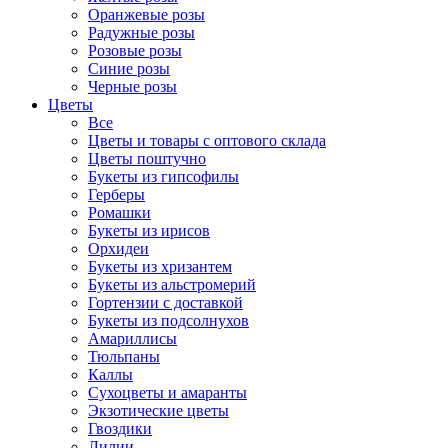
Оранжевые розы
Радужные розы
Розовые розы
Синие розы
Черные розы
Цветы
Все
Цветы и товары с оптового склада
Цветы поштучно
Букеты из гипсофилы
Герберы
Ромашки
Букеты из ирисов
Орхидеи
Букеты из хризантем
Букеты из альстромерий
Гортензии с доставкой
Букеты из подсолнухов
Амариллисы
Тюльпаны
Каллы
Сухоцветы и амаранты
Экзотические цветы
Гвоздики
Лилии