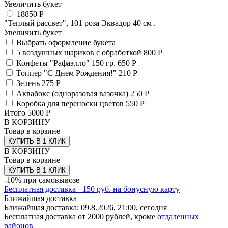
Увеличить букет
18850 Р
"Теплый рассвет", 101 роза Эквадор 40 см .
Увеличить букет
Выбрать оформление букета
5 воздушных шариков с обработкой
800 Р
Конфеты "Рафаэлло" 150 гр.
650 Р
Топпер "С Днем Рождения!"
210 Р
Зелень
275 Р
Аквабокс (одноразовая вазочка)
250 Р
Коробка для переноски цветов
550 Р
Итого
5000
Р
В КОРЗИНУ
Товар в корзине
КУПИТЬ В 1 КЛИК
В КОРЗИНУ
Товар в корзине
КУПИТЬ В 1 КЛИК
-10% при самовывозе
Бесплатная доставка
+
150
руб. на бонусную карту
Ближайшая доставка
Ближайшая доставка:
09.8.2026, 21:00,
сегодня
Бесплатная доставка от 2000 рублей, кроме
отдаленных
районов