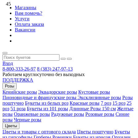
45
Магазины
Вам помочь?
Услуги
Оплата заказа
Вакансии
Вход
8-800-333-26-97
8 (383) 247-97-13
Работаем круглосуточно без выходных
ПОДДЕРЖКА
Розы
Кенийские розы
Эквадорские розы
Кустовые розы
Пионовидные и французские розы
Эксклюзивные розы
Розы
поштучно
Букеты из белых роз
Красные розы
7 роз
15 роз
25
роз
51 роза
Букеты из 101 розы
Длинные Розы 150 см
Желтые
розы
Оранжевые розы
Радужные розы
Розовые розы
Синие
розы
Черные розы
Цветы
Цветы и товары с оптового склада
Цветы поштучно
Букеты
из гипсофилы
Герберы
Ромашки
Букеты из ирисов
Орхидеи