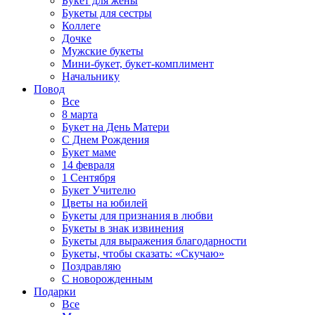
Букет для жены
Букеты для сестры
Коллеге
Дочке
Мужские букеты
Мини-букет, букет-комплимент
Начальнику
Повод
Все
8 марта
Букет на День Матери
С Днем Рождения
Букет маме
14 февраля
1 Сентября
Букет Учителю
Цветы на юбилей
Букеты для признания в любви
Букеты в знак извинения
Букеты для выражения благодарности
Букеты, чтобы сказать: «Скучаю»
Поздравляю
С новорожденным
Подарки
Все