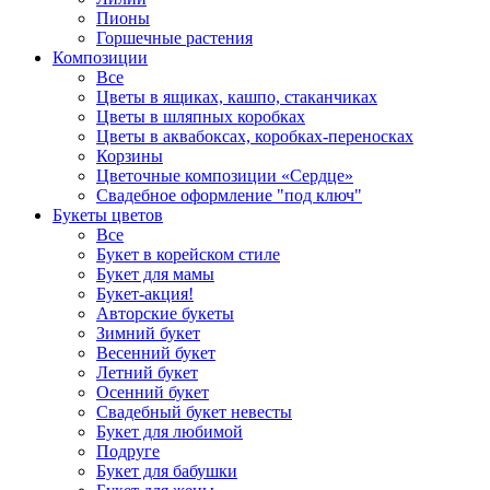
Пионы
Горшечные растения
Композиции
Все
Цветы в ящиках, кашпо, стаканчиках
Цветы в шляпных коробках
Цветы в аквабоксах, коробках-переносках
Корзины
Цветочные композиции «Сердце»
Свадебное оформление "под ключ"
Букеты цветов
Все
Букет в корейском стиле
Букет для мамы
Букет-акция!
Авторские букеты
Зимний букет
Весенний букет
Летний букет
Осенний букет
Свадебный букет невесты
Букет для любимой
Подруге
Букет для бабушки