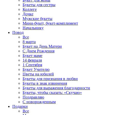
Букет для жены
Букеты для сестры
Коллеге
Дочке
Мужские букеты
Мини-букет, букет-комплимент
Начальнику
Повод
Все
8 марта
Букет на День Матери
С Днем Рождения
Букет маме
14 февраля
1 Сентября
Букет Учителю
Цветы на юбилей
Букеты для признания в любви
Букеты в знак извинения
Букеты для выражения благодарности
Букеты, чтобы сказать: «Скучаю»
Поздравляю
С новорожденным
Подарки
Все