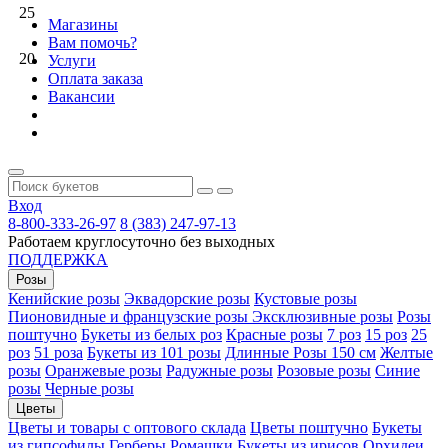
25
Магазины
Вам помочь?
20
Услуги
Оплата заказа
Вакансии
Вход
8-800-333-26-97
8 (383) 247-97-13
Работаем круглосуточно без выходных
ПОДДЕРЖКА
Розы
Кенийские розы
Эквадорские розы
Кустовые розы
Пионовидные и французские розы
Эксклюзивные розы
Розы
поштучно
Букеты из белых роз
Красные розы
7 роз
15 роз
25
роз
51 роза
Букеты из 101 розы
Длинные Розы 150 см
Желтые
розы
Оранжевые розы
Радужные розы
Розовые розы
Синие
розы
Черные розы
Цветы
Цветы и товары с оптового склада
Цветы поштучно
Букеты
из гипсофилы
Герберы
Ромашки
Букеты из ирисов
Орхидеи