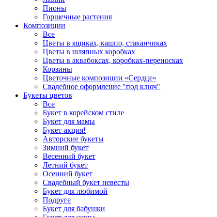
Пионы
Горшечные растения
Композиции
Все
Цветы в ящиках, кашпо, стаканчиках
Цветы в шляпных коробках
Цветы в аквабоксах, коробках-переносках
Корзины
Цветочные композиции «Сердце»
Свадебное оформление "под ключ"
Букеты цветов
Все
Букет в корейском стиле
Букет для мамы
Букет-акция!
Авторские букеты
Зимний букет
Весенний букет
Летний букет
Осенний букет
Свадебный букет невесты
Букет для любимой
Подруге
Букет для бабушки