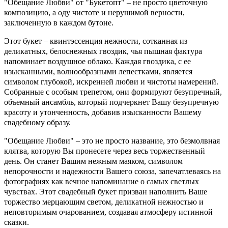
"Обещание Любви" от "Букетопт" – не просто цветочную
композицию, а оду чистоте и нерушимой верности,
заключенную в каждом бутоне.
Этот букет – квинтэссенция нежности, сотканная из
деликатных, белоснежных гвоздик, чья пышная фактура
напоминает воздушное облако. Каждая гвоздика, с ее
изысканными, волнообразными лепестками, является
символом глубокой, искренней любви и чистоты намерений.
Собранные с особым трепетом, они формируют безупречный,
объемный ансамбль, который подчеркнет Вашу безупречную
красоту и утонченность, добавив изысканности Вашему
свадебному образу.
"Обещание Любви" – это не просто название, это безмолвная
клятва, которую Вы пронесете через весь торжественный
день. Он станет Вашим нежным маяком, символом
непорочности и надежности Вашего союза, запечатлеваясь на
фотографиях как вечное напоминание о самых светлых
чувствах. Этот свадебный букет призван наполнить Ваше
торжество мерцающим светом, деликатной нежностью и
неповторимым очарованием, создавая атмосферу истинной
сказки.