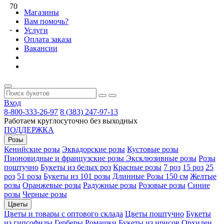
70
Магазины
Вам помочь?
-
Услуги
Оплата заказа
Вакансии
Вход
8-800-333-26-97
8 (383) 247-97-13
Работаем круглосуточно без выходных
ПОДДЕРЖКА
Розы
Кенийские розы
Эквадорские розы
Кустовые розы
Пионовидные и французские розы
Эксклюзивные розы
Розы
поштучно
Букеты из белых роз
Красные розы
7 роз
15 роз
25
роз
51 роза
Букеты из 101 розы
Длинные Розы 150 см
Желтые
розы
Оранжевые розы
Радужные розы
Розовые розы
Синие
розы
Черные розы
Цветы
Цветы и товары с оптового склада
Цветы поштучно
Букеты
из гипсофилы
Герберы
Ромашки
Букеты из ирисов
Орхидеи