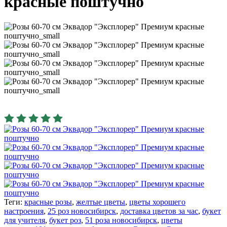
красные поштучно
Теги:
красные розы
,
желтые цветы
,
цветы хорошего
настроения
,
25 роз новосибирск
,
доставка цветов за час
,
букет
для учителя
,
букет роз
,
51 роза новосибирск
,
цветы