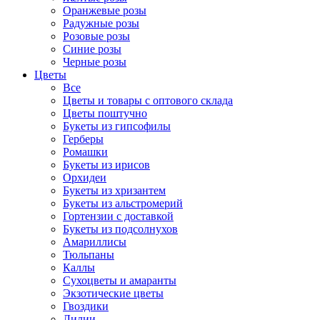
Оранжевые розы
Радужные розы
Розовые розы
Синие розы
Черные розы
Цветы
Все
Цветы и товары с оптового склада
Цветы поштучно
Букеты из гипсофилы
Герберы
Ромашки
Букеты из ирисов
Орхидеи
Букеты из хризантем
Букеты из альстромерий
Гортензии с доставкой
Букеты из подсолнухов
Амариллисы
Тюльпаны
Каллы
Сухоцветы и амаранты
Экзотические цветы
Гвоздики
Лилии