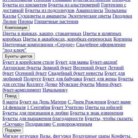
Букеты из хризантем
Букеты из альстромерий
Гортензии с
доставкой
Букеты из подсолнухов
Амариллисы
Тюльпаны
Каллы
Сухоцветы и амаранты
Экзотические цветы
Гвоздики
Лилии
Пионы
Горшечные растения
Композиции
Цветы в ящиках, кашпо, стаканчиках
Цветы в шляпных
коробках
Цветы в аквабоксах, коробках-переносках
Корзины
Цветочные композиции «Сердце»
Свадебное оформление
"под ключ"
Букеты цветов
Букет в корейском стиле
Букет для мамы
Букет-акция!
Авторские букеты
Зимний букет
Весенний букет
Летний
букет
Осенний букет
Свадебный букет невесты
Букет для
любимой
Подруге
Букет для бабушки
Букет для жены
Букеты
для сестры
Коллеге
Дочке
Мужские букеты
Мини-букет,
букет-комплимент
Начальнику
Повод
8 марта
Букет на День Матери
С Днем Рождения
Букет маме
14 февраля
1 Сентября
Букет Учителю
Цветы на юбилей
Букеты для признания в любви
Букеты в знак извинения
Букеты для выражения благодарности
Букеты, чтобы сказать:
«Скучаю»
Поздравляю
С новорожденным
Подарки
Мягкие игрушки
Вазы, фигурки
Воздушные шары
Конфеты,