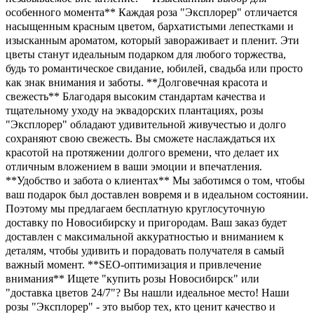
особенного момента** Каждая роза "Эксплорер" отличается
насыщенным красным цветом, бархатистыми лепестками и
изысканным ароматом, который завораживает и пленит. Эти
цветы станут идеальным подарком для любого торжества,
будь то романтическое свидание, юбилей, свадьба или просто
как знак внимания и заботы. **Долговечная красота и
свежесть** Благодаря высоким стандартам качества и
тщательному уходу на эквадорских плантациях, розы
"Эксплорер" обладают удивительной живучестью и долго
сохраняют свою свежесть. Вы сможете наслаждаться их
красотой на протяжении долгого времени, что делает их
отличным вложением в ваши эмоции и впечатления.
**Удобство и забота о клиентах** Мы заботимся о том, чтобы
ваш подарок был доставлен вовремя и в идеальном состоянии.
Поэтому мы предлагаем бесплатную круглосуточную
доставку по Новосибирску и пригородам. Ваш заказ будет
доставлен с максимальной аккуратностью и вниманием к
деталям, чтобы удивить и порадовать получателя в самый
важный момент. **SEO-оптимизация и привлечение
внимания** Ищете "купить розы Новосибирск" или
"доставка цветов 24/7"? Вы нашли идеальное место! Наши
розы "Эксплорер" - это выбор тех, кто ценит качество и