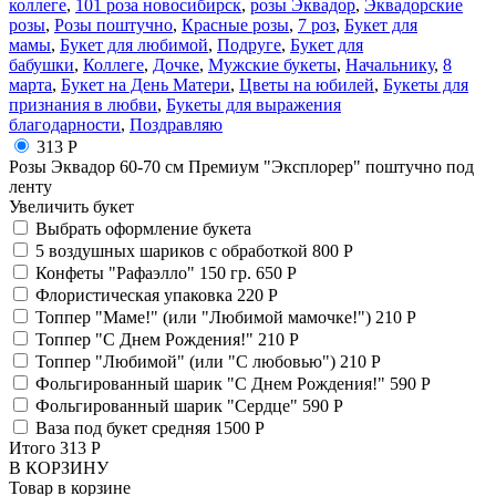
коллеге
,
101 роза новосибирск
,
розы Эквадор
,
Эквадорские
розы
,
Розы поштучно
,
Красные розы
,
7 роз
,
Букет для
мамы
,
Букет для любимой
,
Подруге
,
Букет для
бабушки
,
Коллеге
,
Дочке
,
Мужские букеты
,
Начальнику
,
8
марта
,
Букет на День Матери
,
Цветы на юбилей
,
Букеты для
признания в любви
,
Букеты для выражения
благодарности
,
Поздравляю
313 Р
Розы Эквадор 60-70 см Премиум "Эксплорер" поштучно под
ленту
Увеличить букет
Выбрать оформление букета
5 воздушных шариков с обработкой
800 Р
Конфеты "Рафаэлло" 150 гр.
650 Р
Флористическая упаковка
220 Р
Топпер "Маме!" (или "Любимой мамочке!")
210 Р
Топпер "С Днем Рождения!"
210 Р
Топпер "Любимой" (или "С любовью")
210 Р
Фольгированный шарик "С Днем Рождения!"
590 Р
Фольгированный шарик "Сердце"
590 Р
Ваза под букет средняя
1500 Р
Итого
313
Р
В КОРЗИНУ
Товар в корзине