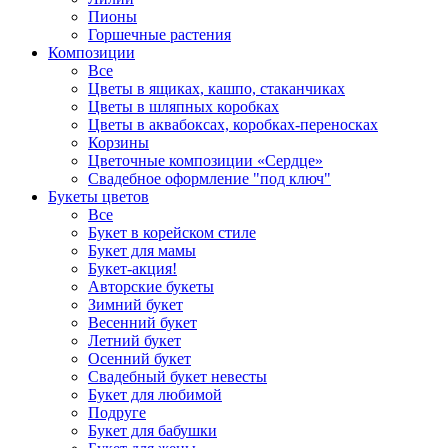
Пионы
Горшечные растения
Композиции
Все
Цветы в ящиках, кашпо, стаканчиках
Цветы в шляпных коробках
Цветы в аквабоксах, коробках-переносках
Корзины
Цветочные композиции «Сердце»
Свадебное оформление "под ключ"
Букеты цветов
Все
Букет в корейском стиле
Букет для мамы
Букет-акция!
Авторские букеты
Зимний букет
Весенний букет
Летний букет
Осенний букет
Свадебный букет невесты
Букет для любимой
Подруге
Букет для бабушки