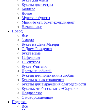
Букет для жены
Букеты для сестры
Коллеге
Дочке
Мужские букеты
Мини-букет, букет-комплимент
Начальнику
Повод
Все
8 марта
Букет на День Матери
С Днем Рождения
Букет маме
14 февраля
1 Сентября
Букет Учителю
Цветы на юбилей
Букеты для признания в любви
Букеты в знак извинения
Букеты для выражения благодарности
Букеты, чтобы сказать: «Скучаю»
Поздравляю
С новорожденным
Подарки
Все