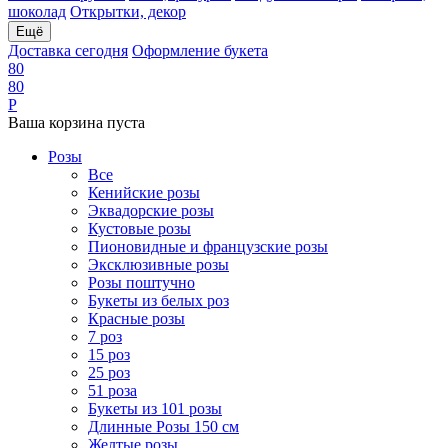
шоколад
Открытки, декор
Ещё
Доставка сегодня
Оформление букета
8
0
8
0
Р
Ваша корзина пуста
Розы
Все
Кенийские розы
Эквадорские розы
Кустовые розы
Пионовидные и французские розы
Эксклюзивные розы
Розы поштучно
Букеты из белых роз
Красные розы
7 роз
15 роз
25 роз
51 роза
Букеты из 101 розы
Длинные Розы 150 см
Желтые розы