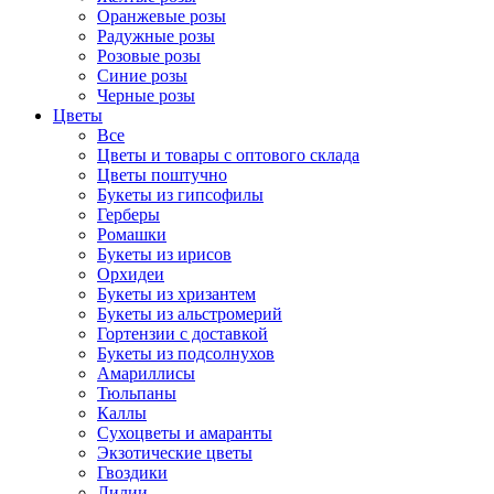
Оранжевые розы
Радужные розы
Розовые розы
Синие розы
Черные розы
Цветы
Все
Цветы и товары с оптового склада
Цветы поштучно
Букеты из гипсофилы
Герберы
Ромашки
Букеты из ирисов
Орхидеи
Букеты из хризантем
Букеты из альстромерий
Гортензии с доставкой
Букеты из подсолнухов
Амариллисы
Тюльпаны
Каллы
Сухоцветы и амаранты
Экзотические цветы
Гвоздики
Лилии