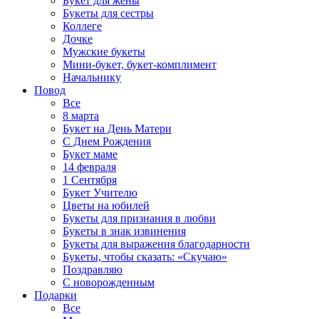
Букет для жены
Букеты для сестры
Коллеге
Дочке
Мужские букеты
Мини-букет, букет-комплимент
Начальнику
Повод
Все
8 марта
Букет на День Матери
С Днем Рождения
Букет маме
14 февраля
1 Сентября
Букет Учителю
Цветы на юбилей
Букеты для признания в любви
Букеты в знак извинения
Букеты для выражения благодарности
Букеты, чтобы сказать: «Скучаю»
Поздравляю
С новорожденным
Подарки
Все