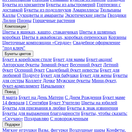
Букеты из хризантем
Букеты из альстромерий
Гортензии с
доставкой
Букеты из подсолнухов
Амариллисы
Тюльпаны
Каллы
Сухоцветы и амаранты
Экзотические цветы
Гвоздики
Лилии
Пионы
Горшечные растения
Композиции
Цветы в ящиках, кашпо, стаканчиках
Цветы в шляпных
коробках
Цветы в аквабоксах, коробках-переносках
Корзины
Цветочные композиции «Сердце»
Свадебное оформление
"под ключ"
Букеты цветов
Букет в корейском стиле
Букет для мамы
Букет-акция!
Авторские букеты
Зимний букет
Весенний букет
Летний
букет
Осенний букет
Свадебный букет невесты
Букет для
любимой
Подруге
Букет для бабушки
Букет для жены
Букеты
для сестры
Коллеге
Дочке
Мужские букеты
Мини-букет,
букет-комплимент
Начальнику
Повод
8 марта
Букет на День Матери
С Днем Рождения
Букет маме
14 февраля
1 Сентября
Букет Учителю
Цветы на юбилей
Букеты для признания в любви
Букеты в знак извинения
Букеты для выражения благодарности
Букеты, чтобы сказать:
«Скучаю»
Поздравляю
С новорожденным
Подарки
Мягкие игрушки
Вазы, фигурки
Воздушные шары
Конфеты,