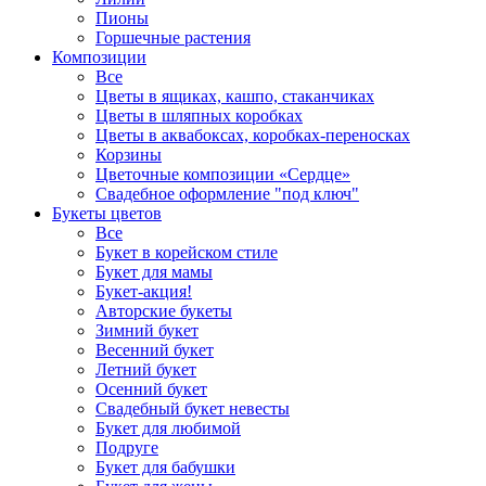
Пионы
Горшечные растения
Композиции
Все
Цветы в ящиках, кашпо, стаканчиках
Цветы в шляпных коробках
Цветы в аквабоксах, коробках-переносках
Корзины
Цветочные композиции «Сердце»
Свадебное оформление "под ключ"
Букеты цветов
Все
Букет в корейском стиле
Букет для мамы
Букет-акция!
Авторские букеты
Зимний букет
Весенний букет
Летний букет
Осенний букет
Свадебный букет невесты
Букет для любимой
Подруге
Букет для бабушки