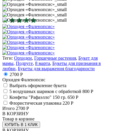
Теги:
Орхидеи
,
Горшечные растения
,
Букет для
мамы
,
Подруге
,
8 марта
,
Букеты для признания в
любви
,
Букеты для выражения благодарности
2700 Р
Орхидея Фаленопсис
Выбрать оформление букета
5 воздушных шариков с обработкой
800 Р
Конфеты "Рафаэлло" 150 гр.
650 Р
Флористическая упаковка
220 Р
Итого
2700
Р
В КОРЗИНУ
Товар в корзине
КУПИТЬ В 1 КЛИК
В КОРЗИНУ