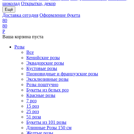
шоколад
Открытки, декор
Ещё
Доставка сегодня
Оформление букета
8
0
8
0
Р
Ваша корзина пуста
Розы
Все
Кенийские розы
Эквадорские розы
Кустовые розы
Пионовидные и французские розы
Эксклюзивные розы
Розы поштучно
Букеты из белых роз
Красные розы
7 роз
15 роз
25 роз
51 роза
Букеты из 101 розы
Длинные Розы 150 см
Желтые розы