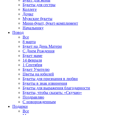
Букет для жены
Букеты для сестры
Коллеге
Дочке
Мужские букеты
Мини-букет, букет-комплимент
Начальнику
Повод
Все
8 марта
Букет на День Матери
С Днем Рождения
Букет маме
14 февраля
1 Сентября
Букет Учителю
Цветы на юбилей
Букеты для признания в любви
Букеты в знак извинения
Букеты для выражения благодарности
Букеты, чтобы сказать: «Скучаю»
Поздравляю
С новорожденным
Подарки
Все