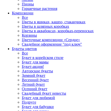
Пионы
Горшечные растения
Композиции
Все
Цветы в ящиках, кашпо, стаканчиках
Цветы в шляпных коробках
Цветы в аквабоксах, коробках-переносках
Корзины
Цветочные композиции «Сердце»
Свадебное оформление "под ключ"
Букеты цветов
Все
Букет в корейском стиле
Букет для мамы
Букет-акция!
Авторские букеты
Зимний букет
Весенний букет
Летний букет
Осенний букет
Свадебный букет невесты
Букет для любимой
Подруге
Букет для бабушки