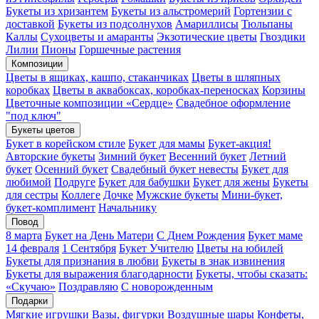
Букеты из хризантем
Букеты из альстромерий
Гортензии с
доставкой
Букеты из подсолнухов
Амариллисы
Тюльпаны
Каллы
Сухоцветы и амаранты
Экзотические цветы
Гвоздики
Лилии
Пионы
Горшечные растения
Композиции
Цветы в ящиках, кашпо, стаканчиках
Цветы в шляпных
коробках
Цветы в аквабоксах, коробках-переносках
Корзины
Цветочные композиции «Сердце»
Свадебное оформление
"под ключ"
Букеты цветов
Букет в корейском стиле
Букет для мамы
Букет-акция!
Авторские букеты
Зимний букет
Весенний букет
Летний
букет
Осенний букет
Свадебный букет невесты
Букет для
любимой
Подруге
Букет для бабушки
Букет для жены
Букеты
для сестры
Коллеге
Дочке
Мужские букеты
Мини-букет,
букет-комплимент
Начальнику
Повод
8 марта
Букет на День Матери
С Днем Рождения
Букет маме
14 февраля
1 Сентября
Букет Учителю
Цветы на юбилей
Букеты для признания в любви
Букеты в знак извинения
Букеты для выражения благодарности
Букеты, чтобы сказать:
«Скучаю»
Поздравляю
С новорожденным
Подарки
Мягкие игрушки
Вазы, фигурки
Воздушные шары
Конфеты,