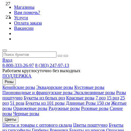
27
Магазины
Вам помочь?
23
Услуги
Оплата заказа
Вакансии
Вход
8-800-333-26-97
8 (383) 247-97-13
Работаем круглосуточно без выходных
ПОДДЕРЖКА
Розы
Кенийские розы
Эквадорские розы
Кустовые розы
Пионовидные и французские розы
Эксклюзивные розы
Розы
поштучно
Букеты из белых роз
Красные розы
7 роз
15 роз
25
роз
51 роза
Букеты из 101 розы
Длинные Розы 150 см
Желтые
розы
Оранжевые розы
Радужные розы
Розовые розы
Синие
розы
Черные розы
Цветы
Цветы и товары с оптового склада
Цветы поштучно
Букеты
из гипсофилы
Герберы
Ромашки
Букеты из ирисов
Орхидеи