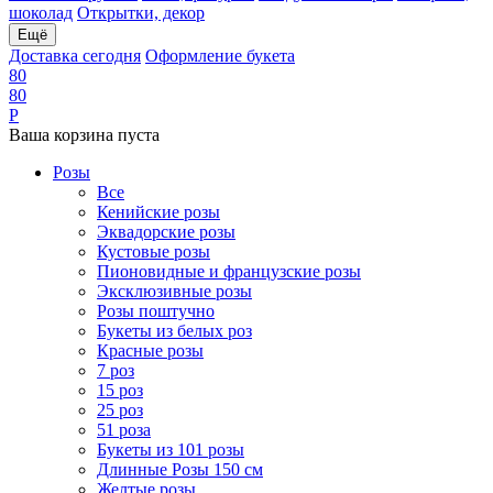
шоколад
Открытки, декор
Ещё
Доставка сегодня
Оформление букета
8
0
8
0
Р
Ваша корзина пуста
Розы
Все
Кенийские розы
Эквадорские розы
Кустовые розы
Пионовидные и французские розы
Эксклюзивные розы
Розы поштучно
Букеты из белых роз
Красные розы
7 роз
15 роз
25 роз
51 роза
Букеты из 101 розы
Длинные Розы 150 см
Желтые розы