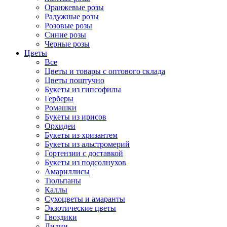
Оранжевые розы
Радужные розы
Розовые розы
Синие розы
Черные розы
Цветы
Все
Цветы и товары с оптового склада
Цветы поштучно
Букеты из гипсофилы
Герберы
Ромашки
Букеты из ирисов
Орхидеи
Букеты из хризантем
Букеты из альстромерий
Гортензии с доставкой
Букеты из подсолнухов
Амариллисы
Тюльпаны
Каллы
Сухоцветы и амаранты
Экзотические цветы
Гвоздики
Лилии