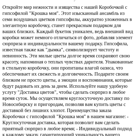
Откройте мир нежности и изящества с нашей Коробочкой с
гипсофилой "Крошка моя". Этот изысканный ансамбль из
семи воздушных цветков гипсофилы, аккуратно уложенных в
элегантную коробочку, станет прекрасным подарком для
ваших близких. Каждый букетик уникален, ведь внешний вид
коробки может немного отличаться от фото, добавляя элемент
сюрприза и индивидуальности вашему подарку. Гипсофила,
известная также как "дымка", символизирует чистоту и
невинность. Эти милые цветы долгое время сохраняют свою
красоту, напоминая о теплых чувствах дарителя. Упакованные
в стильную коробочку, они пропитаны влагой оазиса, что
обеспечивает их свежесть и долговечность. Подарите своим
близким не просто цветы, а эмоции и воспоминания, которые
будут радовать их день за днем. Используйте нашу удобную
услугу "Доставка цветов", чтобы сделать сюрприз в любое
время суток. Мы осуществляем круглосуточную доставку по
Новосибирску и пригородам, позволяя вам купить цветы с
доставкой без лишних хлопот. Преимущества заказа
Коробочки с гипсофилой "Крошка моя" в нашем магазине: -
Круглосуточная доставка, которая позволит вам сделать
приятный сюрприз в любое время; - Индивидуальный подход
к каждому заказу, гарантирующий уникальность вашего