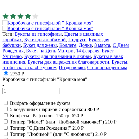
Теги:
Букеты из гипсофилы
,
Цветы в шляпных
коробках
,
Букет для любимой
,
Подруге
,
Букет для
бабушки
,
Букет для жены
,
Коллеге
,
Дочке
,
8 марта
,
С Днем
Рождения
,
Букет на День Матери
,
14 февраля
,
Букет
Учителю
,
Букеты для признания в любви
,
Букеты в знак
извинения
,
Букеты для выражения благодарности
,
Букеты,
чтобы сказать: «Скучаю»
,
Поздравляю
,
С новорожденным
2750 Р
Коробочка с гипсофилой "Крошка моя"
-
+
Выбрать оформление букета
5 воздушных шариков с обработкой
800 Р
Конфеты "Рафаэлло" 150 гр.
650 Р
Топпер "Маме!" (или "Любимой мамочке!")
210 Р
Топпер "С Днем Рождения!"
210 Р
Топпер "Любимой" (или "С любовью")
210 Р