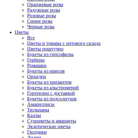
Оранжевые розы
Радужные розы
Розовые розы
Синие розы
Черные розы
Цветы
Все
Цветы и товары с оптового склада
Цветы поштучно
Букеты из гипсофилы
Герберы
Ромашки
Букеты из ирисов
Орхидеи
Букеты из хризантем
Букеты из альстромерий
Гортензии с доставкой
Букеты из подсолнухов
Амариллисы
Тюльпаны
Каллы
Сухоцветы и амаранты
Экзотические цветы
Гвоздики
Лилии