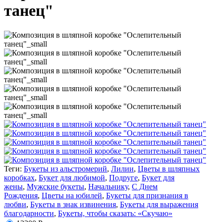
танец"
Теги:
Букеты из альстромерий
,
Лилии
,
Цветы в шляпных
коробках
,
Букет для любимой
,
Подруге
,
Букет для
жены
,
Мужские букеты
,
Начальнику
,
С Днем
Рождения
,
Цветы на юбилей
,
Букеты для признания в
любви
,
Букеты в знак извинения
,
Букеты для выражения
благодарности
,
Букеты, чтобы сказать: «Скучаю»