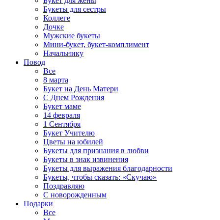
Букет для жены
Букеты для сестры
Коллеге
Дочке
Мужские букеты
Мини-букет, букет-комплимент
Начальнику
Повод
Все
8 марта
Букет на День Матери
С Днем Рождения
Букет маме
14 февраля
1 Сентября
Букет Учителю
Цветы на юбилей
Букеты для признания в любви
Букеты в знак извинения
Букеты для выражения благодарности
Букеты, чтобы сказать: «Скучаю»
Поздравляю
С новорожденным
Подарки
Все