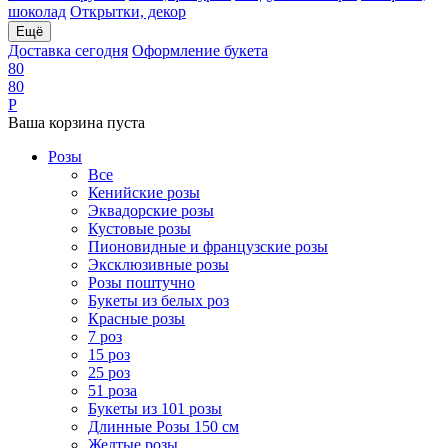
шоколад
Открытки, декор
Ещё
Доставка сегодня
Оформление букета
8
0
8
0
Р
Ваша корзина пуста
Розы
Все
Кенийские розы
Эквадорские розы
Кустовые розы
Пионовидные и французские розы
Эксклюзивные розы
Розы поштучно
Букеты из белых роз
Красные розы
7 роз
15 роз
25 роз
51 роза
Букеты из 101 розы
Длинные Розы 150 см
Желтые розы