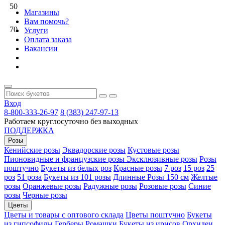
50
Магазины
Вам помочь?
70
Услуги
Оплата заказа
Вакансии
Вход
8-800-333-26-97
8 (383) 247-97-13
Работаем круглосуточно без выходных
ПОДДЕРЖКА
Розы
Кенийские розы
Эквадорские розы
Кустовые розы
Пионовидные и французские розы
Эксклюзивные розы
Розы
поштучно
Букеты из белых роз
Красные розы
7 роз
15 роз
25
роз
51 роза
Букеты из 101 розы
Длинные Розы 150 см
Желтые
розы
Оранжевые розы
Радужные розы
Розовые розы
Синие
розы
Черные розы
Цветы
Цветы и товары с оптового склада
Цветы поштучно
Букеты
из гипсофилы
Герберы
Ромашки
Букеты из ирисов
Орхидеи