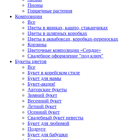
Пионы
Горшечные растения
Композиции
Все
Цветы в ящиках, кашпо, стаканчиках
Цветы в шляпных коробках
Цветы в аквабоксах, коробках-переносках
Корзины
Цветочные композиции «Сердце»
Свадебное оформление "под ключ"
Букеты цветов
Все
Букет в корейском стиле
Букет для мамы
Букет-акция!
Авторские букеты
Зимний букет
Весенний букет
Летний букет
Осенний букет
Свадебный букет невесты
Букет для любимой
Подруге
Букет для бабушки