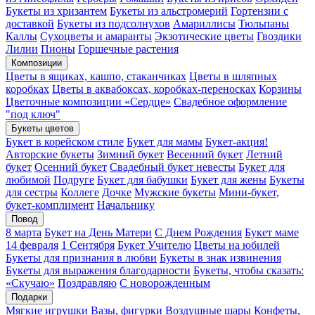
Букеты из хризантем
Букеты из альстромерий
Гортензии с
доставкой
Букеты из подсолнухов
Амариллисы
Тюльпаны
Каллы
Сухоцветы и амаранты
Экзотические цветы
Гвоздики
Лилии
Пионы
Горшечные растения
Композиции
Цветы в ящиках, кашпо, стаканчиках
Цветы в шляпных
коробках
Цветы в аквабоксах, коробках-переносках
Корзины
Цветочные композиции «Сердце»
Свадебное оформление
"под ключ"
Букеты цветов
Букет в корейском стиле
Букет для мамы
Букет-акция!
Авторские букеты
Зимний букет
Весенний букет
Летний
букет
Осенний букет
Свадебный букет невесты
Букет для
любимой
Подруге
Букет для бабушки
Букет для жены
Букеты
для сестры
Коллеге
Дочке
Мужские букеты
Мини-букет,
букет-комплимент
Начальнику
Повод
8 марта
Букет на День Матери
С Днем Рождения
Букет маме
14 февраля
1 Сентября
Букет Учителю
Цветы на юбилей
Букеты для признания в любви
Букеты в знак извинения
Букеты для выражения благодарности
Букеты, чтобы сказать:
«Скучаю»
Поздравляю
С новорожденным
Подарки
Мягкие игрушки
Вазы, фигурки
Воздушные шары
Конфеты,