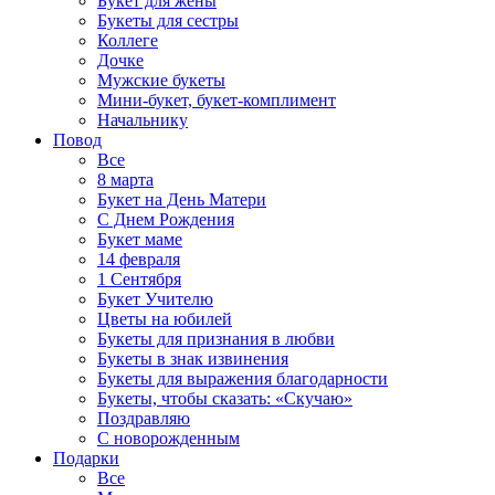
Букет для жены
Букеты для сестры
Коллеге
Дочке
Мужские букеты
Мини-букет, букет-комплимент
Начальнику
Повод
Все
8 марта
Букет на День Матери
С Днем Рождения
Букет маме
14 февраля
1 Сентября
Букет Учителю
Цветы на юбилей
Букеты для признания в любви
Букеты в знак извинения
Букеты для выражения благодарности
Букеты, чтобы сказать: «Скучаю»
Поздравляю
С новорожденным
Подарки
Все