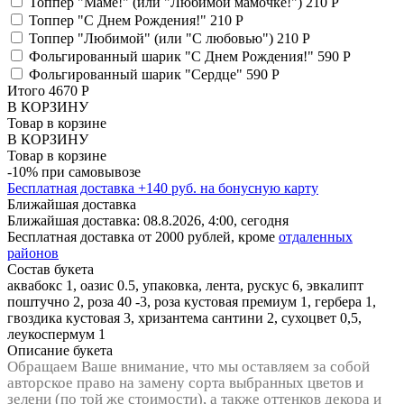
Топпер "Маме!" (или "Любимой мамочке!")
210 Р
Топпер "С Днем Рождения!"
210 Р
Топпер "Любимой" (или "С любовью")
210 Р
Фольгированный шарик "С Днем Рождения!"
590 Р
Фольгированный шарик "Сердце"
590 Р
Итого
4670
Р
В КОРЗИНУ
Товар в корзине
В КОРЗИНУ
Товар в корзине
-10% при самовывозе
Бесплатная доставка
+
140
руб. на бонусную карту
Ближайшая доставка
Ближайшая доставка:
08.8.2026, 4:00,
сегодня
Бесплатная доставка от 2000 рублей, кроме
отдаленных
районов
Состав букета
аквабокс 1, оазис 0.5, упаковка, лента, рускус 6, эвкалипт
поштучно 2, роза 40 -3, роза кустовая премиум 1, гербера 1,
гвоздика кустовая 3, хризантема сантини 2, сухоцвет 0,5,
леукоспермум 1
Описание букета
Обращаем Ваше внимание, что мы оставляем за собой
авторское право на замену сорта выбранных цветов и
зелени (по той же стоимости), а также оттенков декора и