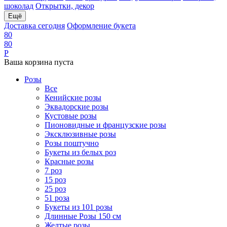
шоколад
Открытки, декор
Ещё
Доставка сегодня
Оформление букета
8
0
8
0
Р
Ваша корзина пуста
Розы
Все
Кенийские розы
Эквадорские розы
Кустовые розы
Пионовидные и французские розы
Эксклюзивные розы
Розы поштучно
Букеты из белых роз
Красные розы
7 роз
15 роз
25 роз
51 роза
Букеты из 101 розы
Длинные Розы 150 см
Желтые розы