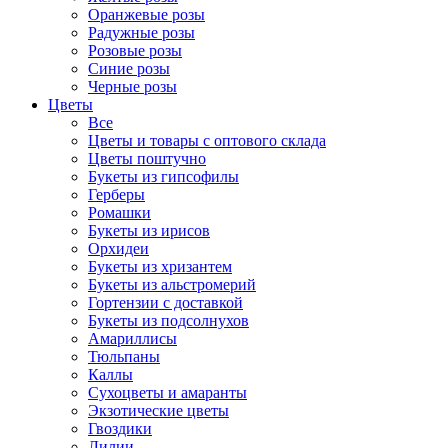
Оранжевые розы
Радужные розы
Розовые розы
Синие розы
Черные розы
Цветы
Все
Цветы и товары с оптового склада
Цветы поштучно
Букеты из гипсофилы
Герберы
Ромашки
Букеты из ирисов
Орхидеи
Букеты из хризантем
Букеты из альстромерий
Гортензии с доставкой
Букеты из подсолнухов
Амариллисы
Тюльпаны
Каллы
Сухоцветы и амаранты
Экзотические цветы
Гвоздики
Лилии