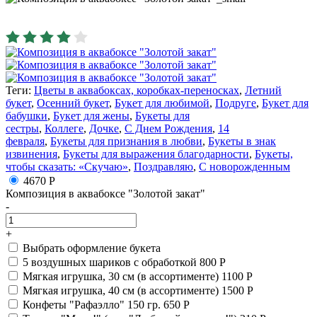
Теги:
Цветы в аквабоксах, коробках-переносках
,
Летний
букет
,
Осенний букет
,
Букет для любимой
,
Подруге
,
Букет для
бабушки
,
Букет для жены
,
Букеты для
сестры
,
Коллеге
,
Дочке
,
С Днем Рождения
,
14
февраля
,
Букеты для признания в любви
,
Букеты в знак
извинения
,
Букеты для выражения благодарности
,
Букеты,
чтобы сказать: «Скучаю»
,
Поздравляю
,
С новорожденным
4670 Р
Композиция в аквабоксе "Золотой закат"
-
+
Выбрать оформление букета
5 воздушных шариков с обработкой
800 Р
Мягкая игрушка, 30 см (в ассортименте)
1100 Р
Мягкая игрушка, 40 см (в ассортименте)
1500 Р
Конфеты "Рафаэлло" 150 гр.
650 Р