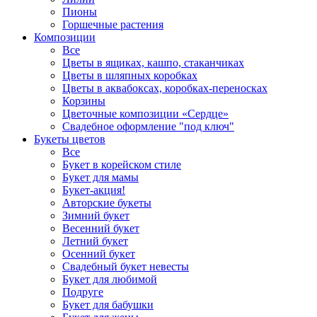
Пионы
Горшечные растения
Композиции
Все
Цветы в ящиках, кашпо, стаканчиках
Цветы в шляпных коробках
Цветы в аквабоксах, коробках-переносках
Корзины
Цветочные композиции «Сердце»
Свадебное оформление "под ключ"
Букеты цветов
Все
Букет в корейском стиле
Букет для мамы
Букет-акция!
Авторские букеты
Зимний букет
Весенний букет
Летний букет
Осенний букет
Свадебный букет невесты
Букет для любимой
Подруге
Букет для бабушки