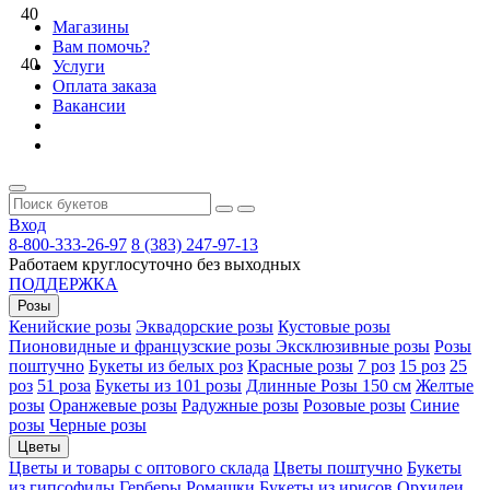
40
Магазины
Вам помочь?
40
Услуги
Оплата заказа
Вакансии
Вход
8-800-333-26-97
8 (383) 247-97-13
Работаем круглосуточно без выходных
ПОДДЕРЖКА
Розы
Кенийские розы
Эквадорские розы
Кустовые розы
Пионовидные и французские розы
Эксклюзивные розы
Розы
поштучно
Букеты из белых роз
Красные розы
7 роз
15 роз
25
роз
51 роза
Букеты из 101 розы
Длинные Розы 150 см
Желтые
розы
Оранжевые розы
Радужные розы
Розовые розы
Синие
розы
Черные розы
Цветы
Цветы и товары с оптового склада
Цветы поштучно
Букеты
из гипсофилы
Герберы
Ромашки
Букеты из ирисов
Орхидеи