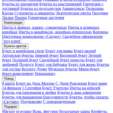
Букеты из хризантем
Букеты из альстромерий
Гортензии с
доставкой
Букеты из подсолнухов
Амариллисы
Тюльпаны
Каллы
Сухоцветы и амаранты
Экзотические цветы
Гвоздики
Лилии
Пионы
Горшечные растения
Композиции
Цветы в ящиках, кашпо, стаканчиках
Цветы в шляпных
коробках
Цветы в аквабоксах, коробках-переносках
Корзины
Цветочные композиции «Сердце»
Свадебное оформление
"под ключ"
Букеты цветов
Букет в корейском стиле
Букет для мамы
Букет-акция!
Авторские букеты
Зимний букет
Весенний букет
Летний
букет
Осенний букет
Свадебный букет невесты
Букет для
любимой
Подруге
Букет для бабушки
Букет для жены
Букеты
для сестры
Коллеге
Дочке
Мужские букеты
Мини-букет,
букет-комплимент
Начальнику
Повод
8 марта
Букет на День Матери
С Днем Рождения
Букет маме
14 февраля
1 Сентября
Букет Учителю
Цветы на юбилей
Букеты для признания в любви
Букеты в знак извинения
Букеты для выражения благодарности
Букеты, чтобы сказать:
«Скучаю»
Поздравляю
С новорожденным
Подарки
Мягкие игрушки
Вазы, фигурки
Воздушные шары
Конфеты,