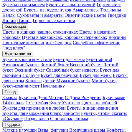
Букеты из хризантем
Букеты из альстромерий
Гортензии с
доставкой
Букеты из подсолнухов
Амариллисы
Тюльпаны
Каллы
Сухоцветы и амаранты
Экзотические цветы
Гвоздики
Лилии
Пионы
Горшечные растения
Композиции
Цветы в ящиках, кашпо, стаканчиках
Цветы в шляпных
коробках
Цветы в аквабоксах, коробках-переносках
Корзины
Цветочные композиции «Сердце»
Свадебное оформление
"под ключ"
Букеты цветов
Букет в корейском стиле
Букет для мамы
Букет-акция!
Авторские букеты
Зимний букет
Весенний букет
Летний
букет
Осенний букет
Свадебный букет невесты
Букет для
любимой
Подруге
Букет для бабушки
Букет для жены
Букеты
для сестры
Коллеге
Дочке
Мужские букеты
Мини-букет,
букет-комплимент
Начальнику
Повод
8 марта
Букет на День Матери
С Днем Рождения
Букет маме
14 февраля
1 Сентября
Букет Учителю
Цветы на юбилей
Букеты для признания в любви
Букеты в знак извинения
Букеты для выражения благодарности
Букеты, чтобы сказать:
«Скучаю»
Поздравляю
С новорожденным
Подарки
Мягкие игрушки
Вазы, фигурки
Воздушные шары
Конфеты,