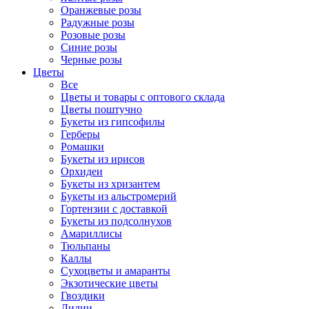
Оранжевые розы
Радужные розы
Розовые розы
Синие розы
Черные розы
Цветы
Все
Цветы и товары с оптового склада
Цветы поштучно
Букеты из гипсофилы
Герберы
Ромашки
Букеты из ирисов
Орхидеи
Букеты из хризантем
Букеты из альстромерий
Гортензии с доставкой
Букеты из подсолнухов
Амариллисы
Тюльпаны
Каллы
Сухоцветы и амаранты
Экзотические цветы
Гвоздики
Лилии