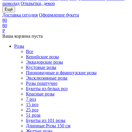
шоколад
Открытки, декор
Ещё
Доставка сегодня
Оформление букета
8
0
8
0
Р
Ваша корзина пуста
Розы
Все
Кенийские розы
Эквадорские розы
Кустовые розы
Пионовидные и французские розы
Эксклюзивные розы
Розы поштучно
Букеты из белых роз
Красные розы
7 роз
15 роз
25 роз
51 роза
Букеты из 101 розы
Длинные Розы 150 см
Желтые розы