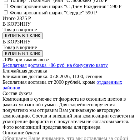
Топпер "Любимой" (или "С любовью")
210 Р
Фольгированный шарик "С Днем Рождения!"
590 Р
Фольгированный шарик "Сердце"
590 Р
Итого
2875
Р
В КОРЗИНУ
Товар в корзине
КУПИТЬ В 1 КЛИК
В КОРЗИНУ
Товар в корзине
КУПИТЬ В 1 КЛИК
-10% при самовывозе
Бесплатная доставка
+
86
руб. на бонусную карту
Ближайшая доставка
Ближайшая доставка:
07.8.2026, 11:00,
сегодня
Бесплатная доставка от 2000 рублей, кроме
отдаленных
районов
Состав букета
Композиция в сумочке от флориста из сезонных цветов в
рамках указанной суммы. Для скорейшего вручения
получателю мы отправим Вам уникальную авторскую
композицию. Состав и внешний вид композиции остается на
усмотрение флориста и с покупателем не согласовывается.
Фото композиций представлены для примера.
Описание букета
Обращаем Ваше внимание, что мы оставляем за собой