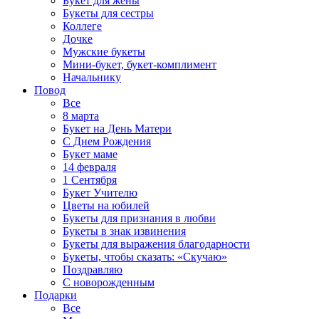
Букет для жены
Букеты для сестры
Коллеге
Дочке
Мужские букеты
Мини-букет, букет-комплимент
Начальнику
Повод
Все
8 марта
Букет на День Матери
С Днем Рождения
Букет маме
14 февраля
1 Сентября
Букет Учителю
Цветы на юбилей
Букеты для признания в любви
Букеты в знак извинения
Букеты для выражения благодарности
Букеты, чтобы сказать: «Скучаю»
Поздравляю
С новорожденным
Подарки
Все