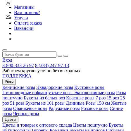
25
Магазины
Вам помочь?
25
Услуги
Оплата заказа
Вакансии
Вход
8-800-333-26-97
8 (383) 247-97-13
Работаем круглосуточно без выходных
ПОДДЕРЖКА
Розы
Кенийские розы
Эквадорские розы
Кустовые розы
Пионовидные и французские розы
Эксклюзивные розы
Розы
поштучно
Букеты из белых роз
Красные розы
7 роз
15 роз
25
роз
51 роза
Букеты из 101 розы
Длинные Розы 150 см
Желтые
розы
Оранжевые розы
Радужные розы
Розовые розы
Синие
розы
Черные розы
Цветы
Цветы и товары с оптового склада
Цветы поштучно
Букеты
из гипсофилы
Герберы
Ромашки
Букеты из ирисов
Орхидеи