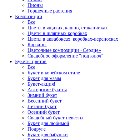
Пионы
Горшечные растения
Композиции
Все
Цветы в ящиках, кашпо, стаканчиках
Цветы в шляпных коробках
Цветы в аквабоксах, коробках-переносках
Корзины
Цветочные композиции «Сердце»
Свадебное оформление "под ключ"
Букеты цветов
Все
Букет в корейском стиле
Букет для мамы
Букет-акция!
Авторские букеты
Зимний букет
Весенний букет
Летний букет
Осенний букет
Свадебный букет невесты
Букет для любимой
Подруге
Букет для бабушки