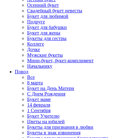
Осенний букет
Свадебный букет невесты
Букет для любимой
Подруге
Букет для бабушки
Букет для жены
Букеты для сестры
Коллеге
Дочке
Мужские букеты
Мини-букет, букет-комплимент
Начальнику
Повод
Все
8 марта
Букет на День Матери
С Днем Рождения
Букет маме
14 февраля
1 Сентября
Букет Учителю
Цветы на юбилей
Букеты для признания в любви
Букеты в знак извинения