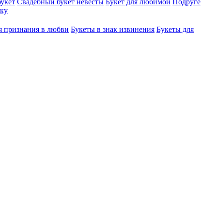
укет
Свадебный букет невесты
Букет для любимой
Подруге
ку
я признания в любви
Букеты в знак извинения
Букеты для