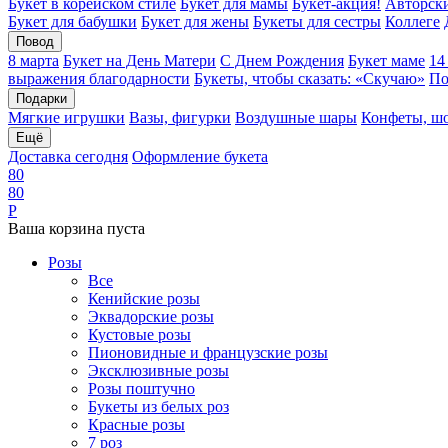
Букет в корейском стиле
Букет для мамы
Букет-акция!
Авторски
Букет для бабушки
Букет для жены
Букеты для сестры
Коллеге
Повод
8 марта
Букет на День Матери
С Днем Рождения
Букет маме
14
выражения благодарности
Букеты, чтобы сказать: «Скучаю»
По
Подарки
Мягкие игрушки
Вазы, фигурки
Воздушные шары
Конфеты, ш
Ещё
Доставка сегодня
Оформление букета
8
0
8
0
Р
Ваша корзина пуста
Розы
Все
Кенийские розы
Эквадорские розы
Кустовые розы
Пионовидные и французские розы
Эксклюзивные розы
Розы поштучно
Букеты из белых роз
Красные розы
7 роз