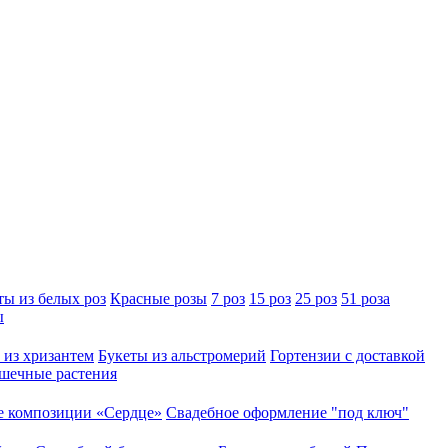
ты из белых роз
Красные розы
7 роз
15 роз
25 роз
51 роза
ы
 из хризантем
Букеты из альстромерий
Гортензии с доставкой
шечные растения
 композиции «Сердце»
Свадебное оформление "под ключ"