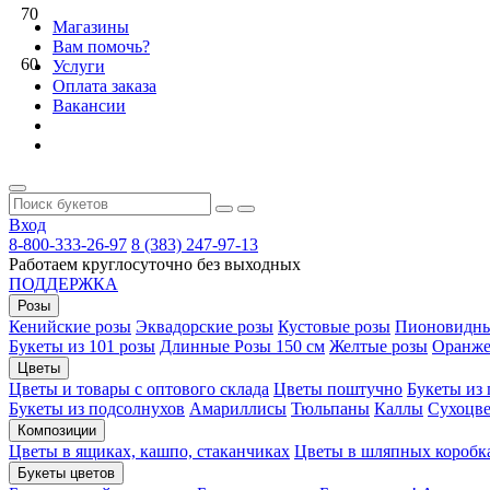
70
Магазины
Вам помочь?
60
Услуги
Оплата заказа
Вакансии
Вход
8-800-333-26-97
8 (383) 247-97-13
Работаем круглосуточно без выходных
ПОДДЕРЖКА
Розы
Кенийские розы
Эквадорские розы
Кустовые розы
Пионовидны
Букеты из 101 розы
Длинные Розы 150 см
Желтые розы
Оранже
Цветы
Цветы и товары с оптового склада
Цветы поштучно
Букеты из
Букеты из подсолнухов
Амариллисы
Тюльпаны
Каллы
Сухоцве
Композиции
Цветы в ящиках, кашпо, стаканчиках
Цветы в шляпных коробк
Букеты цветов