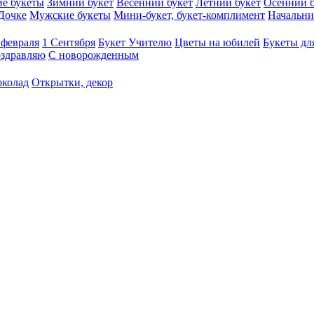
е букеты
Зимний букет
Весенний букет
Летний букет
Осенний б
Дочке
Мужские букеты
Мини-букет, букет-комплимент
Начальни
 февраля
1 Сентября
Букет Учителю
Цветы на юбилей
Букеты дл
здравляю
С новорожденным
околад
Открытки, декор