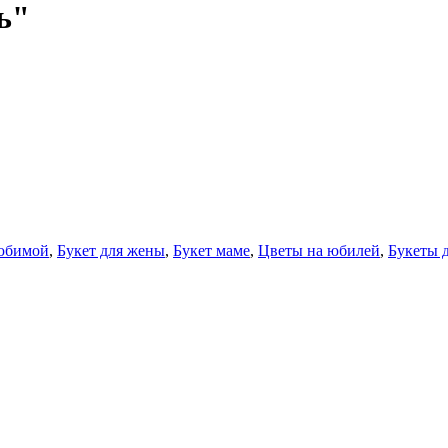
ь"
любимой
,
Букет для жены
,
Букет маме
,
Цветы на юбилей
,
Букеты 