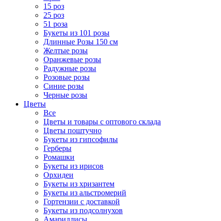
15 роз
25 роз
51 роза
Букеты из 101 розы
Длинные Розы 150 см
Желтые розы
Оранжевые розы
Радужные розы
Розовые розы
Синие розы
Черные розы
Цветы
Все
Цветы и товары с оптового склада
Цветы поштучно
Букеты из гипсофилы
Герберы
Ромашки
Букеты из ирисов
Орхидеи
Букеты из хризантем
Букеты из альстромерий
Гортензии с доставкой
Букеты из подсолнухов
Амариллисы