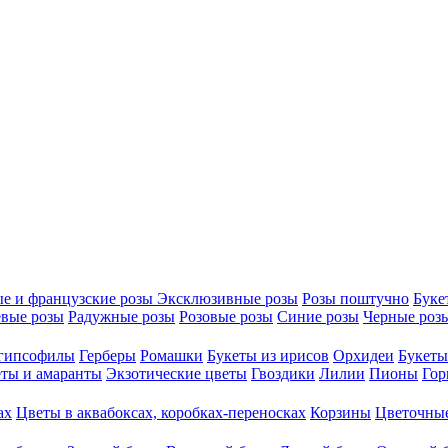
е и французские розы
Эксклюзивные розы
Розы поштучно
Буке
вые розы
Радужные розы
Розовые розы
Синие розы
Черные роз
 гипсофилы
Герберы
Ромашки
Букеты из ирисов
Орхидеи
Букеты
ты и амаранты
Экзотические цветы
Гвоздики
Лилии
Пионы
Гор
ах
Цветы в аквабоксах, коробках-переносках
Корзины
Цветочные