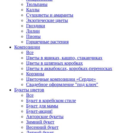
Тюльпаны
Каллы
Сухоцветы и амаранты
Экзотические цветы
Гвоздики
Лилии
Пионы
Горшечные растения
Композиции
Все
Цветы в ящиках, кашпо, стаканчиках
Цветы в шляпных коробках
Цветы в аквабоксах, коробках-переносках
Корзины
Цветочные композиции «Сердце»
Свадебное оформление "под ключ"
Букеты цветов
Все
Букет в корейском стиле
Букет для мамы
Букет-акция!
Авторские букеты
Зимний букет
Весенний букет
Летний букет