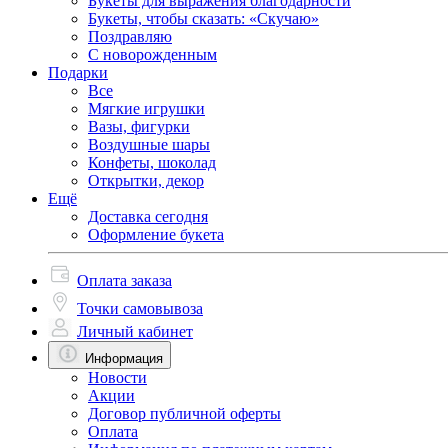
Букеты для выражения благодарности
Букеты, чтобы сказать: «Скучаю»
Поздравляю
С новорожденным
Подарки
Все
Мягкие игрушки
Вазы, фигурки
Воздушные шары
Конфеты, шоколад
Открытки, декор
Ещё
Доставка сегодня
Оформление букета
Оплата заказа
Точки самовывоза
Личный кабинет
Информация
Новости
Акции
Договор публичной оферты
Оплата