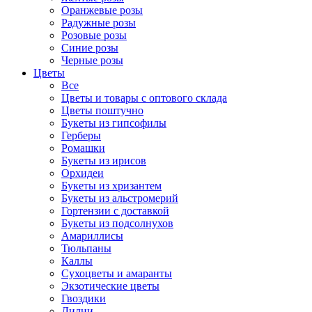
Оранжевые розы
Радужные розы
Розовые розы
Синие розы
Черные розы
Цветы
Все
Цветы и товары с оптового склада
Цветы поштучно
Букеты из гипсофилы
Герберы
Ромашки
Букеты из ирисов
Орхидеи
Букеты из хризантем
Букеты из альстромерий
Гортензии с доставкой
Букеты из подсолнухов
Амариллисы
Тюльпаны
Каллы
Сухоцветы и амаранты
Экзотические цветы
Гвоздики
Лилии