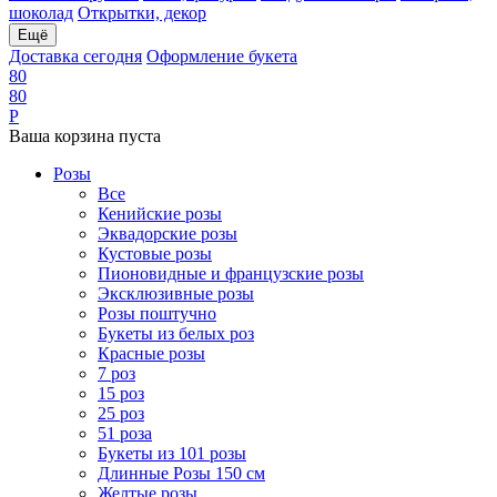
шоколад
Открытки, декор
Ещё
Доставка сегодня
Оформление букета
8
0
8
0
Р
Ваша корзина пуста
Розы
Все
Кенийские розы
Эквадорские розы
Кустовые розы
Пионовидные и французские розы
Эксклюзивные розы
Розы поштучно
Букеты из белых роз
Красные розы
7 роз
15 роз
25 роз
51 роза
Букеты из 101 розы
Длинные Розы 150 см
Желтые розы