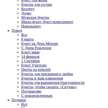
Букет для жены
Букеты для сестры
Коллеге
Дочке
Мужские букеты
Мини-букет, букет-комплимент
Начальнику
Повод
Все
8 марта
Букет на День Матери
С Днем Рождения
Букет маме
14 февраля
1 Сентября
Букет Учителю
Цветы на юбилей
Букеты для признания в любви
Букеты в знак извинения
Букеты для выражения благодарности
Букеты, чтобы сказать: «Скучаю»
Поздравляю
С новорожденным
Подарки
Все