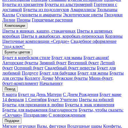
Букеты из хризантем
Букеты из альстромерий
Гортензии с
доставкой
Букеты из подсолнухов
Амариллисы
Тюльпаны
Каллы
Сухоцветы и амаранты
Экзотические цветы
Гвоздики
Лилии
Пионы
Горшечные растения
Композиции
Цветы в ящиках, кашпо, стаканчиках
Цветы в шляпных
коробках
Цветы в аквабоксах, коробках-переносках
Корзины
Цветочные композиции «Сердце»
Свадебное оформление
"под ключ"
Букеты цветов
Букет в корейском стиле
Букет для мамы
Букет-акция!
Авторские букеты
Зимний букет
Весенний букет
Летний
букет
Осенний букет
Свадебный букет невесты
Букет для
любимой
Подруге
Букет для бабушки
Букет для жены
Букеты
для сестры
Коллеге
Дочке
Мужские букеты
Мини-букет,
букет-комплимент
Начальнику
Повод
8 марта
Букет на День Матери
С Днем Рождения
Букет маме
14 февраля
1 Сентября
Букет Учителю
Цветы на юбилей
Букеты для признания в любви
Букеты в знак извинения
Букеты для выражения благодарности
Букеты, чтобы сказать:
«Скучаю»
Поздравляю
С новорожденным
Подарки
Мягкие игрушки
Вазы, фигурки
Воздушные шары
Конфеты,