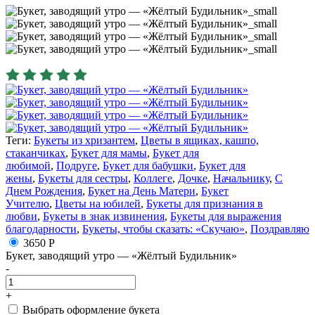
Теги:
Букеты из хризантем
,
Цветы в ящиках, кашпо,
стаканчиках
,
Букет для мамы
,
Букет для
любимой
,
Подруге
,
Букет для бабушки
,
Букет для
жены
,
Букеты для сестры
,
Коллеге
,
Дочке
,
Начальнику
,
С
Днем Рождения
,
Букет на День Матери
,
Букет
Учителю
,
Цветы на юбилей
,
Букеты для признания в
любви
,
Букеты в знак извинения
,
Букеты для выражения
благодарности
,
Букеты, чтобы сказать: «Скучаю»
,
Поздравляю
3650 Р
Букет, заводящий утро — «Жёлтый Будильник»
-
+
Выбрать оформление букета