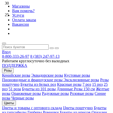
30
Магазины
Вам помочь?
25
Услуги
Оплата заказа
Вакансии
Вход
8-800-333-26-97
8 (383) 247-97-13
Работаем круглосуточно без выходных
ПОДДЕРЖКА
Розы
Кенийские розы
Эквадорские розы
Кустовые розы
Пионовидные и французские розы
Эксклюзивные розы
Розы
поштучно
Букеты из белых роз
Красные розы
7 роз
15 роз
25
роз
51 роза
Букеты из 101 розы
Длинные Розы 150 см
Желтые
розы
Оранжевые розы
Радужные розы
Розовые розы
Синие
розы
Черные розы
Цветы
Цветы и товары с оптового склада
Цветы поштучно
Букеты
из гипсофилы
Герберы
Ромашки
Букеты из ирисов
Орхидеи