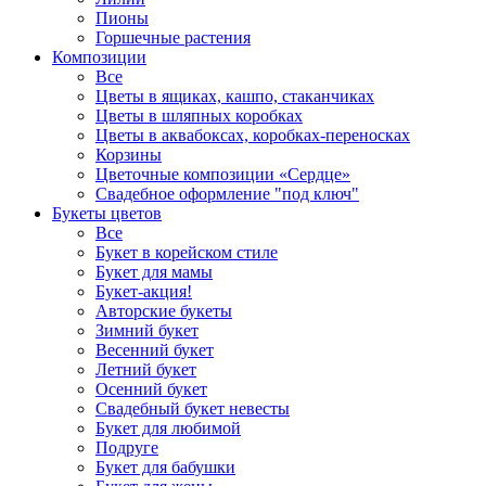
Пионы
Горшечные растения
Композиции
Все
Цветы в ящиках, кашпо, стаканчиках
Цветы в шляпных коробках
Цветы в аквабоксах, коробках-переносках
Корзины
Цветочные композиции «Сердце»
Свадебное оформление "под ключ"
Букеты цветов
Все
Букет в корейском стиле
Букет для мамы
Букет-акция!
Авторские букеты
Зимний букет
Весенний букет
Летний букет
Осенний букет
Свадебный букет невесты
Букет для любимой
Подруге
Букет для бабушки