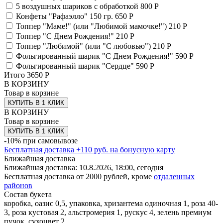
5 воздушных шариков с обработкой
800 Р
Конфеты "Рафаэлло" 150 гр.
650 Р
Топпер "Маме!" (или "Любимой мамочке!")
210 Р
Топпер "С Днем Рождения!"
210 Р
Топпер "Любимой" (или "С любовью")
210 Р
Фольгированный шарик "С Днем Рождения!"
590 Р
Фольгированный шарик "Сердце"
590 Р
Итого
3650
Р
В КОРЗИНУ
Товар в корзине
КУПИТЬ В 1 КЛИК
В КОРЗИНУ
Товар в корзине
КУПИТЬ В 1 КЛИК
-10% при самовывозе
Бесплатная доставка
+
110
руб. на бонусную карту
Ближайшая доставка
Ближайшая доставка:
10.8.2026, 18:00,
сегодня
Бесплатная доставка от 2000 рублей, кроме
отдаленных
районов
Состав букета
коробка, оазис 0,5, упаковка, хризантема одиночная 1, роза 40-
3, роза кустовая 2, альстромерия 1, рускус 4, зелень премиум
пучок, сухоцвет 2