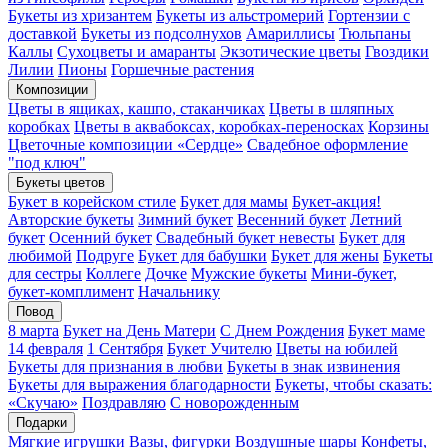
Букеты из хризантем
Букеты из альстромерий
Гортензии с
доставкой
Букеты из подсолнухов
Амариллисы
Тюльпаны
Каллы
Сухоцветы и амаранты
Экзотические цветы
Гвоздики
Лилии
Пионы
Горшечные растения
Композиции
Цветы в ящиках, кашпо, стаканчиках
Цветы в шляпных
коробках
Цветы в аквабоксах, коробках-переносках
Корзины
Цветочные композиции «Сердце»
Свадебное оформление
"под ключ"
Букеты цветов
Букет в корейском стиле
Букет для мамы
Букет-акция!
Авторские букеты
Зимний букет
Весенний букет
Летний
букет
Осенний букет
Свадебный букет невесты
Букет для
любимой
Подруге
Букет для бабушки
Букет для жены
Букеты
для сестры
Коллеге
Дочке
Мужские букеты
Мини-букет,
букет-комплимент
Начальнику
Повод
8 марта
Букет на День Матери
С Днем Рождения
Букет маме
14 февраля
1 Сентября
Букет Учителю
Цветы на юбилей
Букеты для признания в любви
Букеты в знак извинения
Букеты для выражения благодарности
Букеты, чтобы сказать:
«Скучаю»
Поздравляю
С новорожденным
Подарки
Мягкие игрушки
Вазы, фигурки
Воздушные шары
Конфеты,