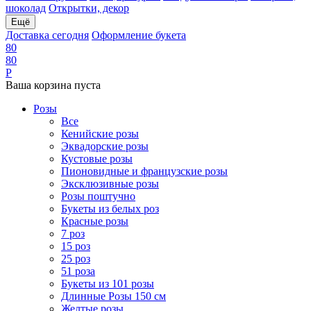
шоколад
Открытки, декор
Ещё
Доставка сегодня
Оформление букета
8
0
8
0
Р
Ваша корзина пуста
Розы
Все
Кенийские розы
Эквадорские розы
Кустовые розы
Пионовидные и французские розы
Эксклюзивные розы
Розы поштучно
Букеты из белых роз
Красные розы
7 роз
15 роз
25 роз
51 роза
Букеты из 101 розы
Длинные Розы 150 см
Желтые розы