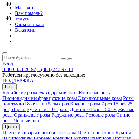
40
Магазины
Вам помочь?
40
Услуги
Оплата заказа
Вакансии
Вход
8-800-333-26-97
8 (383) 247-97-13
Работаем круглосуточно без выходных
ПОДДЕРЖКА
Розы
Кенийские розы
Эквадорские розы
Кустовые розы
Пионовидные и французские розы
Эксклюзивные розы
Розы
поштучно
Букеты из белых роз
Красные розы
7 роз
15 роз
25
роз
51 роза
Букеты из 101 розы
Длинные Розы 150 см
Желтые
розы
Оранжевые розы
Радужные розы
Розовые розы
Синие
розы
Черные розы
Цветы
Цветы и товары с оптового склада
Цветы поштучно
Букеты
из гипсофилы
Герберы
Ромашки
Букеты из ирисов
Орхидеи