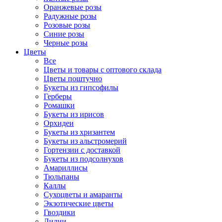
Оранжевые розы
Радужные розы
Розовые розы
Синие розы
Черные розы
Цветы
Все
Цветы и товары с оптового склада
Цветы поштучно
Букеты из гипсофилы
Герберы
Ромашки
Букеты из ирисов
Орхидеи
Букеты из хризантем
Букеты из альстромерий
Гортензии с доставкой
Букеты из подсолнухов
Амариллисы
Тюльпаны
Каллы
Сухоцветы и амаранты
Экзотические цветы
Гвоздики
Лилии