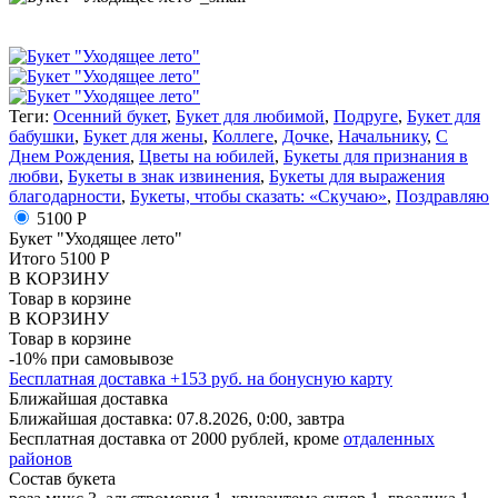
Теги:
Осенний букет
,
Букет для любимой
,
Подруге
,
Букет для
бабушки
,
Букет для жены
,
Коллеге
,
Дочке
,
Начальнику
,
С
Днем Рождения
,
Цветы на юбилей
,
Букеты для признания в
любви
,
Букеты в знак извинения
,
Букеты для выражения
благодарности
,
Букеты, чтобы сказать: «Скучаю»
,
Поздравляю
5100 Р
Букет "Уходящее лето"
Итого
5100
Р
В КОРЗИНУ
Товар в корзине
В КОРЗИНУ
Товар в корзине
-10% при самовывозе
Бесплатная доставка
+
153
руб. на бонусную карту
Ближайшая доставка
Ближайшая доставка:
07.8.2026, 0:00,
завтра
Бесплатная доставка от 2000 рублей, кроме
отдаленных
районов
Состав букета