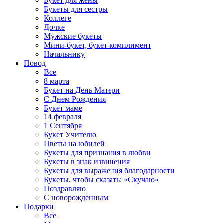
Букет для жены
Букеты для сестры
Коллеге
Дочке
Мужские букеты
Мини-букет, букет-комплимент
Начальнику
Повод
Все
8 марта
Букет на День Матери
С Днем Рождения
Букет маме
14 февраля
1 Сентября
Букет Учителю
Цветы на юбилей
Букеты для признания в любви
Букеты в знак извинения
Букеты для выражения благодарности
Букеты, чтобы сказать: «Скучаю»
Поздравляю
С новорожденным
Подарки
Все