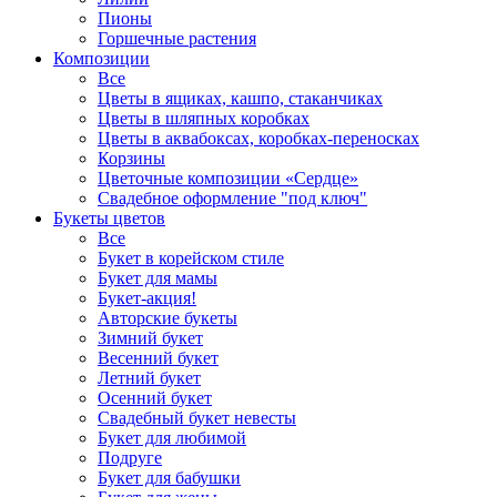
Пионы
Горшечные растения
Композиции
Все
Цветы в ящиках, кашпо, стаканчиках
Цветы в шляпных коробках
Цветы в аквабоксах, коробках-переносках
Корзины
Цветочные композиции «Сердце»
Свадебное оформление "под ключ"
Букеты цветов
Все
Букет в корейском стиле
Букет для мамы
Букет-акция!
Авторские букеты
Зимний букет
Весенний букет
Летний букет
Осенний букет
Свадебный букет невесты
Букет для любимой
Подруге
Букет для бабушки