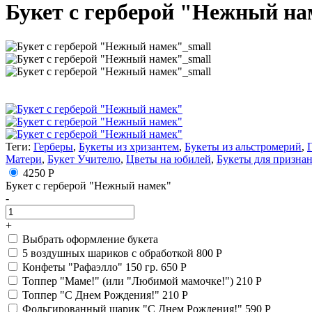
Букет с герберой "Нежный на
Теги:
Герберы
,
Букеты из хризантем
,
Букеты из альстромерий
,
Матери
,
Букет Учителю
,
Цветы на юбилей
,
Букеты для призна
4250 Р
Букет с герберой "Нежный намек"
-
+
Выбрать оформление букета
5 воздушных шариков с обработкой
800 Р
Конфеты "Рафаэлло" 150 гр.
650 Р
Топпер "Маме!" (или "Любимой мамочке!")
210 Р
Топпер "С Днем Рождения!"
210 Р
Фольгированный шарик "С Днем Рождения!"
590 Р