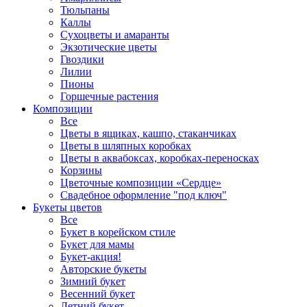
Тюльпаны
Каллы
Сухоцветы и амаранты
Экзотические цветы
Гвоздики
Лилии
Пионы
Горшечные растения
Композиции
Все
Цветы в ящиках, кашпо, стаканчиках
Цветы в шляпных коробках
Цветы в аквабоксах, коробках-переносках
Корзины
Цветочные композиции «Сердце»
Свадебное оформление "под ключ"
Букеты цветов
Все
Букет в корейском стиле
Букет для мамы
Букет-акция!
Авторские букеты
Зимний букет
Весенний букет
Летний букет