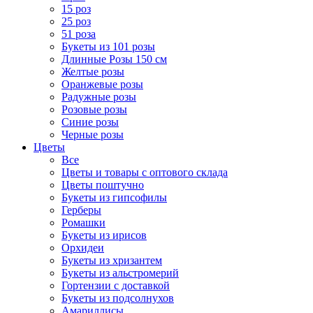
15 роз
25 роз
51 роза
Букеты из 101 розы
Длинные Розы 150 см
Желтые розы
Оранжевые розы
Радужные розы
Розовые розы
Синие розы
Черные розы
Цветы
Все
Цветы и товары с оптового склада
Цветы поштучно
Букеты из гипсофилы
Герберы
Ромашки
Букеты из ирисов
Орхидеи
Букеты из хризантем
Букеты из альстромерий
Гортензии с доставкой
Букеты из подсолнухов
Амариллисы