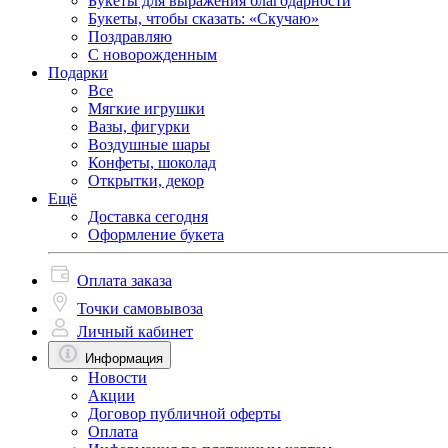
Букеты для выражения благодарности
Букеты, чтобы сказать: «Скучаю»
Поздравляю
С новорожденным
Подарки
Все
Мягкие игрушки
Вазы, фигурки
Воздушные шары
Конфеты, шоколад
Открытки, декор
Ещё
Доставка сегодня
Оформление букета
Оплата заказа
Точки самовывоза
Личный кабинет
Информация
Новости
Акции
Договор публичной оферты
Оплата