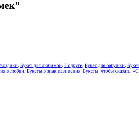
мек"
Гвоздики
,
Букет для любимой
,
Подруге
,
Букет для бабушки
,
Буке
ния в любви
,
Букеты в знак извинения
,
Букеты, чтобы сказать: «