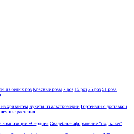
ты из белых роз
Красные розы
7 роз
15 роз
25 роз
51 роза
ы
 из хризантем
Букеты из альстромерий
Гортензии с доставкой
шечные растения
 композиции «Сердце»
Свадебное оформление "под ключ"