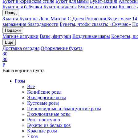
Букет в корейском стиле
Букет для мамы
Букет-акция!
Авторски
Букет для бабушки
Букет для жены
Букеты для сестры
Коллеге
Повод
8 марта
Букет на День Матери
С Днем Рождения
Букет маме
14
выражения благодарности
Букеты, чтобы сказать: «Скучаю»
По
Подарки
Мягкие игрушки
Вазы, фигурки
Воздушные шары
Конфеты, ш
Ещё
Доставка сегодня
Оформление букета
8
0
8
0
Р
Ваша корзина пуста
Розы
Все
Кенийские розы
Эквадорские розы
Кустовые розы
Пионовидные и французские розы
Эксклюзивные розы
Розы поштучно
Букеты из белых роз
Красные розы
7 роз