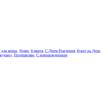
т для жены
,
Дочке
,
8 марта
,
С Днем Рождения
,
Букет на День
Скучаю»
,
Поздравляю
,
С новорожденным