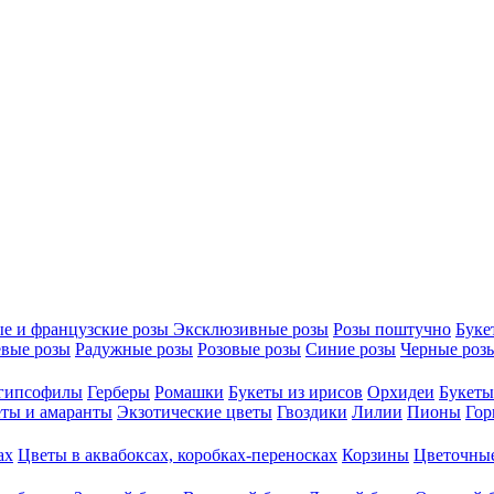
е и французские розы
Эксклюзивные розы
Розы поштучно
Буке
вые розы
Радужные розы
Розовые розы
Синие розы
Черные роз
 гипсофилы
Герберы
Ромашки
Букеты из ирисов
Орхидеи
Букеты
ты и амаранты
Экзотические цветы
Гвоздики
Лилии
Пионы
Гор
ах
Цветы в аквабоксах, коробках-переносках
Корзины
Цветочные