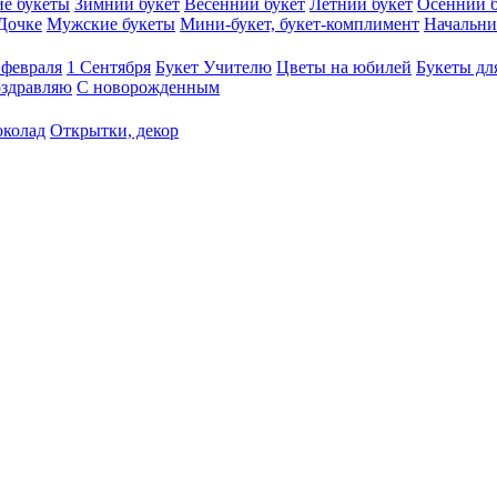
е букеты
Зимний букет
Весенний букет
Летний букет
Осенний б
Дочке
Мужские букеты
Мини-букет, букет-комплимент
Начальни
 февраля
1 Сентября
Букет Учителю
Цветы на юбилей
Букеты дл
здравляю
С новорожденным
околад
Открытки, декор