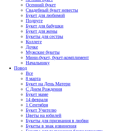
Осенний букет
Свадебный букет невесты
Букет для любимой
Подруге
Букет для бабушки
Букет для жены
Букеты для сестры
Коллеге
Дочке
Мужские букеты
Мини-букет, букет-комплимент
Начальнику
Повод
Все
8 марта
Букет на День Матери
С Днем Рождения
Букет маме
14 февраля
1 Сентября
Букет Учителю
Цветы на юбилей
Букеты для признания в любви
Букеты в знак извинения