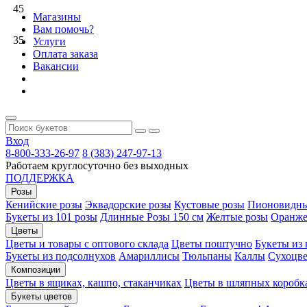
45
Магазины
Вам помочь?
35
Услуги
Оплата заказа
Вакансии
Вход
8-800-333-26-97
8 (383) 247-97-13
Работаем круглосуточно без выходных
ПОДДЕРЖКА
Розы
Кенийские розы
Эквадорские розы
Кустовые розы
Пионовидны
Букеты из 101 розы
Длинные Розы 150 см
Желтые розы
Оранже
Цветы
Цветы и товары с оптового склада
Цветы поштучно
Букеты из
Букеты из подсолнухов
Амариллисы
Тюльпаны
Каллы
Сухоцве
Композиции
Цветы в ящиках, кашпо, стаканчиках
Цветы в шляпных коробк
Букеты цветов