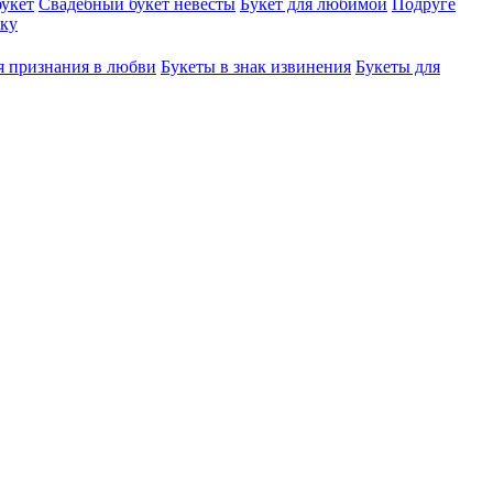
укет
Свадебный букет невесты
Букет для любимой
Подруге
ку
я признания в любви
Букеты в знак извинения
Букеты для