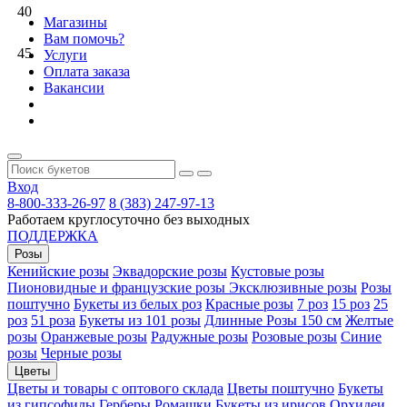
40
Магазины
Вам помочь?
45
Услуги
Оплата заказа
Вакансии
Вход
8-800-333-26-97
8 (383) 247-97-13
Работаем круглосуточно без выходных
ПОДДЕРЖКА
Розы
Кенийские розы
Эквадорские розы
Кустовые розы
Пионовидные и французские розы
Эксклюзивные розы
Розы
поштучно
Букеты из белых роз
Красные розы
7 роз
15 роз
25
роз
51 роза
Букеты из 101 розы
Длинные Розы 150 см
Желтые
розы
Оранжевые розы
Радужные розы
Розовые розы
Синие
розы
Черные розы
Цветы
Цветы и товары с оптового склада
Цветы поштучно
Букеты
из гипсофилы
Герберы
Ромашки
Букеты из ирисов
Орхидеи