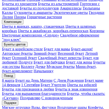
Букеты из хризантем
Букеты из альстромерий
Гортензии с
доставкой
Букеты из подсолнухов
Амариллисы
Тюльпаны
Каллы
Сухоцветы и амаранты
Экзотические цветы
Гвоздики
Лилии
Пионы
Горшечные растения
Композиции
Цветы в ящиках, кашпо, стаканчиках
Цветы в шляпных
коробках
Цветы в аквабоксах, коробках-переносках
Корзины
Цветочные композиции «Сердце»
Свадебное оформление
"под ключ"
Букеты цветов
Букет в корейском стиле
Букет для мамы
Букет-акция!
Авторские букеты
Зимний букет
Весенний букет
Летний
букет
Осенний букет
Свадебный букет невесты
Букет для
любимой
Подруге
Букет для бабушки
Букет для жены
Букеты
для сестры
Коллеге
Дочке
Мужские букеты
Мини-букет,
букет-комплимент
Начальнику
Повод
8 марта
Букет на День Матери
С Днем Рождения
Букет маме
14 февраля
1 Сентября
Букет Учителю
Цветы на юбилей
Букеты для признания в любви
Букеты в знак извинения
Букеты для выражения благодарности
Букеты, чтобы сказать:
«Скучаю»
Поздравляю
С новорожденным
Подарки
Мягкие игрушки
Вазы, фигурки
Воздушные шары
Конфеты,