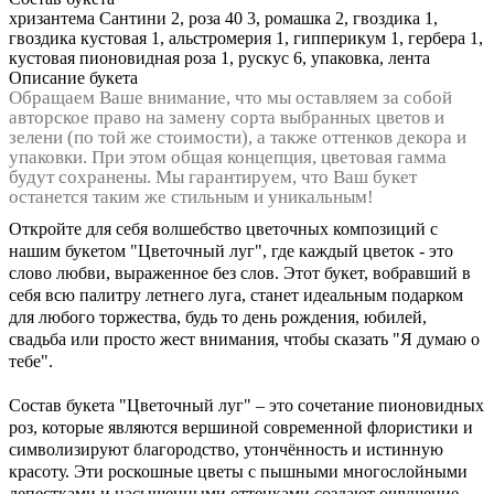
хризантема Сантини 2, роза 40 3, ромашка 2, гвоздика 1,
гвоздика кустовая 1, альстромерия 1, гипперикум 1, гербера 1,
кустовая пионовидная роза 1, рускус 6, упаковка, лента
Описание букета
Обращаем Ваше внимание, что мы оставляем за собой
авторское право на замену сорта выбранных цветов и
зелени (по той же стоимости), а также оттенков декора и
упаковки. При этом общая концепция, цветовая гамма
будут сохранены. Мы гарантируем, что Ваш букет
останется таким же стильным и уникальным!
Откройте для себя волшебство цветочных композиций с
нашим букетом "Цветочный луг", где каждый цветок - это
слово любви, выраженное без слов. Этот букет, вобравший в
себя всю палитру летнего луга, станет идеальным подарком
для любого торжества, будь то день рождения, юбилей,
свадьба или просто жест внимания, чтобы сказать "Я думаю о
тебе".
Состав букета "Цветочный луг" – это сочетание пионовидных
роз, которые являются вершиной современной флористики и
символизируют благородство, утончённость и истинную
красоту. Эти роскошные цветы с пышными многослойными
лепестками и насыщенными оттенками создают ощущение