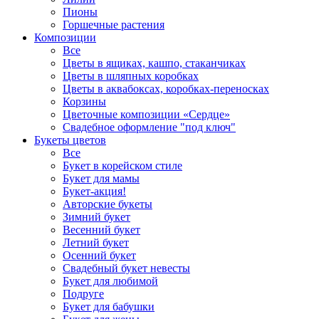
Пионы
Горшечные растения
Композиции
Все
Цветы в ящиках, кашпо, стаканчиках
Цветы в шляпных коробках
Цветы в аквабоксах, коробках-переносках
Корзины
Цветочные композиции «Сердце»
Свадебное оформление "под ключ"
Букеты цветов
Все
Букет в корейском стиле
Букет для мамы
Букет-акция!
Авторские букеты
Зимний букет
Весенний букет
Летний букет
Осенний букет
Свадебный букет невесты
Букет для любимой
Подруге
Букет для бабушки