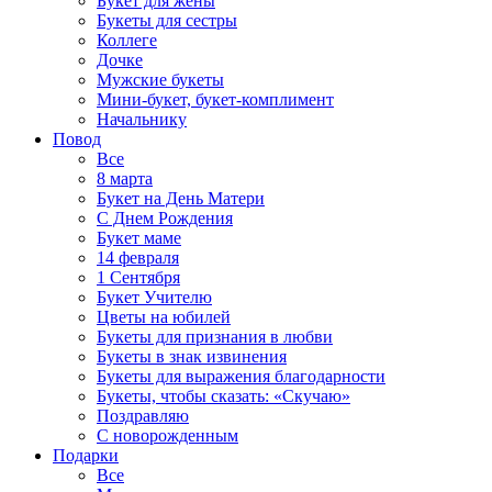
Букет для жены
Букеты для сестры
Коллеге
Дочке
Мужские букеты
Мини-букет, букет-комплимент
Начальнику
Повод
Все
8 марта
Букет на День Матери
С Днем Рождения
Букет маме
14 февраля
1 Сентября
Букет Учителю
Цветы на юбилей
Букеты для признания в любви
Букеты в знак извинения
Букеты для выражения благодарности
Букеты, чтобы сказать: «Скучаю»
Поздравляю
С новорожденным
Подарки
Все