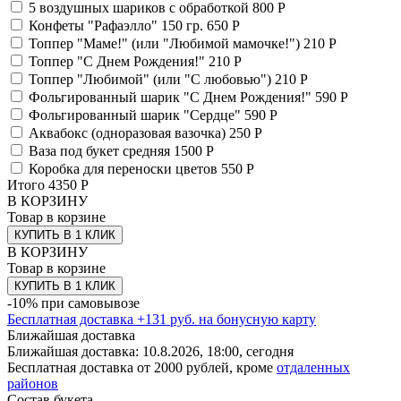
5 воздушных шариков с обработкой
800 Р
Конфеты "Рафаэлло" 150 гр.
650 Р
Топпер "Маме!" (или "Любимой мамочке!")
210 Р
Топпер "С Днем Рождения!"
210 Р
Топпер "Любимой" (или "С любовью")
210 Р
Фольгированный шарик "С Днем Рождения!"
590 Р
Фольгированный шарик "Сердце"
590 Р
Аквабокс (одноразовая вазочка)
250 Р
Ваза под букет средняя
1500 Р
Коробка для переноски цветов
550 Р
Итого
4350
Р
В КОРЗИНУ
Товар в корзине
КУПИТЬ В 1 КЛИК
В КОРЗИНУ
Товар в корзине
КУПИТЬ В 1 КЛИК
-10% при самовывозе
Бесплатная доставка
+
131
руб. на бонусную карту
Ближайшая доставка
Ближайшая доставка:
10.8.2026, 18:00,
сегодня
Бесплатная доставка от 2000 рублей, кроме
отдаленных
районов
Состав букета