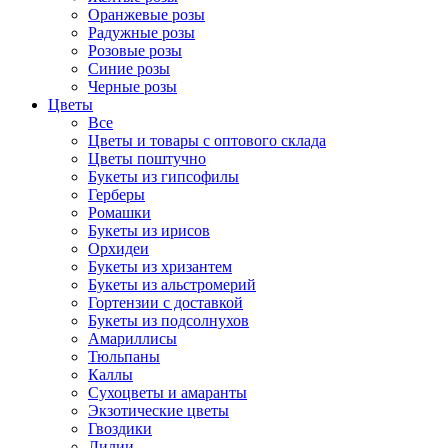
Оранжевые розы
Радужные розы
Розовые розы
Синие розы
Черные розы
Цветы
Все
Цветы и товары с оптового склада
Цветы поштучно
Букеты из гипсофилы
Герберы
Ромашки
Букеты из ирисов
Орхидеи
Букеты из хризантем
Букеты из альстромерий
Гортензии с доставкой
Букеты из подсолнухов
Амариллисы
Тюльпаны
Каллы
Сухоцветы и амаранты
Экзотические цветы
Гвоздики
Лилии