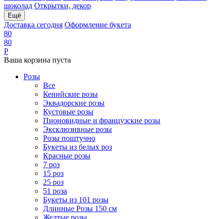
шоколад
Открытки, декор
Ещё
Доставка сегодня
Оформление букета
8
0
8
0
Р
Ваша корзина пуста
Розы
Все
Кенийские розы
Эквадорские розы
Кустовые розы
Пионовидные и французские розы
Эксклюзивные розы
Розы поштучно
Букеты из белых роз
Красные розы
7 роз
15 роз
25 роз
51 роза
Букеты из 101 розы
Длинные Розы 150 см
Желтые розы