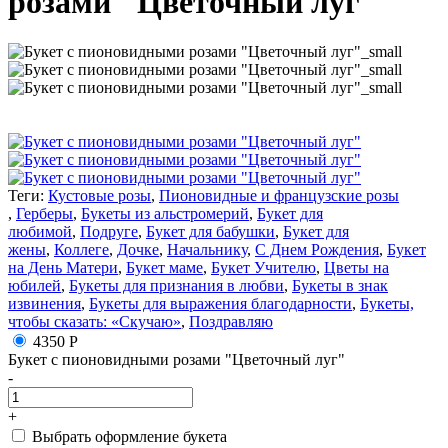
розами "Цветочный луг"
Теги:
Кустовые розы
,
Пионовидные и французские розы
,
Герберы
,
Букеты из альстромерий
,
Букет для
любимой
,
Подруге
,
Букет для бабушки
,
Букет для
жены
,
Коллеге
,
Дочке
,
Начальнику
,
С Днем Рождения
,
Букет
на День Матери
,
Букет маме
,
Букет Учителю
,
Цветы на
юбилей
,
Букеты для признания в любви
,
Букеты в знак
извинения
,
Букеты для выражения благодарности
,
Букеты,
чтобы сказать: «Скучаю»
,
Поздравляю
4350 Р
Букет с пионовидными розами "Цветочный луг"
-
+
Выбрать оформление букета