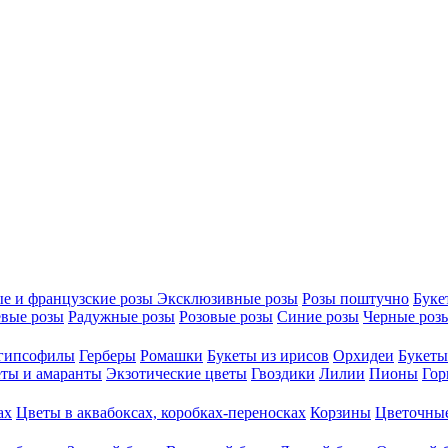
е и французские розы
Эксклюзивные розы
Розы поштучно
Буке
вые розы
Радужные розы
Розовые розы
Синие розы
Черные роз
 гипсофилы
Герберы
Ромашки
Букеты из ирисов
Орхидеи
Букеты
ты и амаранты
Экзотические цветы
Гвоздики
Лилии
Пионы
Гор
ах
Цветы в аквабоксах, коробках-переносках
Корзины
Цветочные