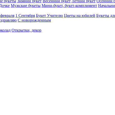
е букеты
Зимний букет
Весенний букет
Летний букет
Осенний б
Дочке
Мужские букеты
Мини-букет, букет-комплимент
Начальни
 февраля
1 Сентября
Букет Учителю
Цветы на юбилей
Букеты дл
здравляю
С новорожденным
околад
Открытки, декор