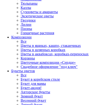
Тюльпаны
Каллы
Сухоцветы и амаранты
Экзотические цветы
Гвоздики
Лилии
Пионы
Горшечные растения
Композиции
Все
Цветы в ящиках, кашпо, стаканчиках
Цветы в шляпных коробках
Цветы в аквабоксах, коробках-переносках
Корзины
Цветочные композиции «Сердце»
Свадебное оформление "под ключ"
Букеты цветов
Все
Букет в корейском стиле
Букет для мамы
Букет-акция!
Авторские букеты
Зимний букет
Весенний букет
Летний букет