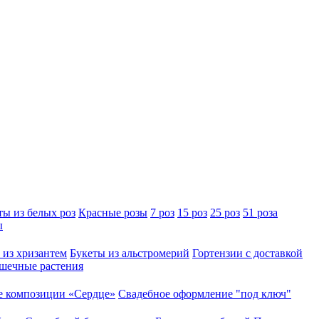
ты из белых роз
Красные розы
7 роз
15 роз
25 роз
51 роза
ы
 из хризантем
Букеты из альстромерий
Гортензии с доставкой
шечные растения
 композиции «Сердце»
Свадебное оформление "под ключ"