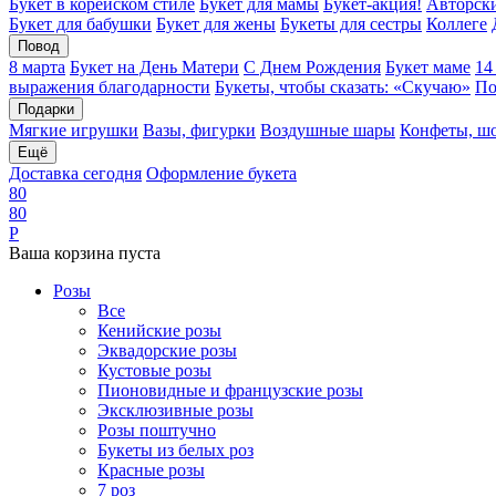
Букет в корейском стиле
Букет для мамы
Букет-акция!
Авторски
Букет для бабушки
Букет для жены
Букеты для сестры
Коллеге
Повод
8 марта
Букет на День Матери
С Днем Рождения
Букет маме
14
выражения благодарности
Букеты, чтобы сказать: «Скучаю»
По
Подарки
Мягкие игрушки
Вазы, фигурки
Воздушные шары
Конфеты, ш
Ещё
Доставка сегодня
Оформление букета
8
0
8
0
Р
Ваша корзина пуста
Розы
Все
Кенийские розы
Эквадорские розы
Кустовые розы
Пионовидные и французские розы
Эксклюзивные розы
Розы поштучно
Букеты из белых роз
Красные розы
7 роз