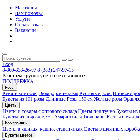
Магазины
Вам помочь?
Услуги
Оплата заказа
Вакансии
Вход
8-800-333-26-97
8 (383) 247-97-13
Работаем круглосуточно без выходных
ПОДДЕРЖКА
Розы
Кенийские розы
Эквадорские розы
Кустовые розы
Пионовидны
Букеты из 101 розы
Длинные Розы 150 см
Желтые розы
Оранже
Цветы
Цветы и товары с оптового склада
Цветы поштучно
Букеты из
Букеты из подсолнухов
Амариллисы
Тюльпаны
Каллы
Сухоцве
Композиции
Цветы в ящиках, кашпо, стаканчиках
Цветы в шляпных коробк
Букеты цветов