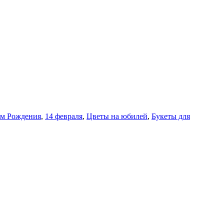
м Рождения
,
14 февраля
,
Цветы на юбилей
,
Букеты для