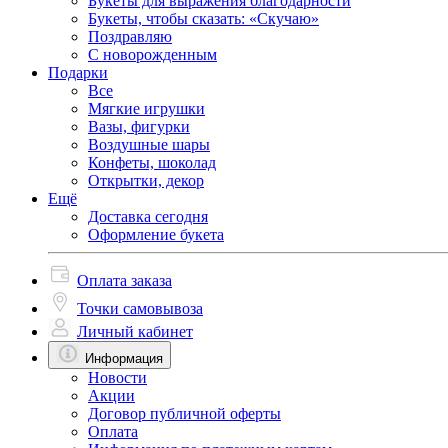
Букеты для выражения благодарности
Букеты, чтобы сказать: «Скучаю»
Поздравляю
С новорожденным
Подарки
Все
Мягкие игрушки
Вазы, фигурки
Воздушные шары
Конфеты, шоколад
Открытки, декор
Ещё
Доставка сегодня
Оформление букета
Оплата заказа
Точки самовывоза
Личный кабинет
Информация
Новости
Акции
Договор публичной оферты
Оплата