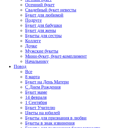
Осенний букет
Свадебный букет невесты
Букет для любимой
Подруге
Букет для бабушки
Букет для жены
Букеты для сестры
Коллеге
Дочке
Мужские букеты
Мини-букет, букет-комплимент
Начальнику
Повод
Все
8 марта
Букет на День Матери
С Днем Рождения
Букет маме
14 февраля
1 Сентября
Букет Учителю
Цветы на юбилей
Букеты для признания в любви
Букеты в знак извинения