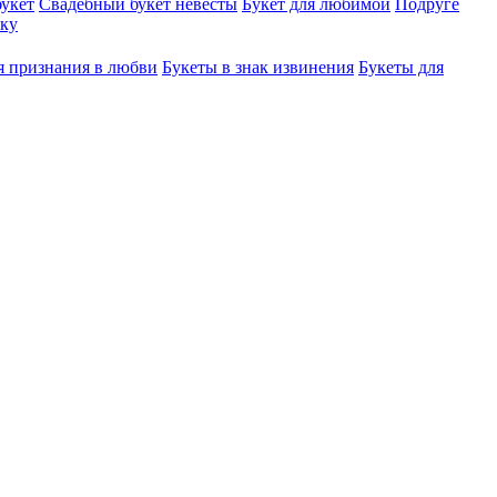
укет
Свадебный букет невесты
Букет для любимой
Подруге
ку
я признания в любви
Букеты в знак извинения
Букеты для