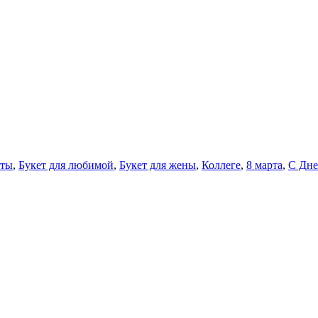
еты
,
Букет для любимой
,
Букет для жены
,
Коллеге
,
8 марта
,
С Дне