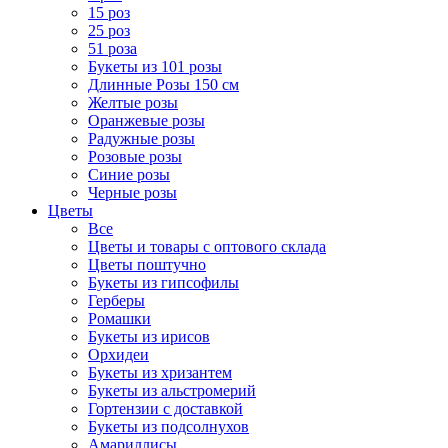
15 роз
25 роз
51 роза
Букеты из 101 розы
Длинные Розы 150 см
Желтые розы
Оранжевые розы
Радужные розы
Розовые розы
Синие розы
Черные розы
Цветы
Все
Цветы и товары с оптового склада
Цветы поштучно
Букеты из гипсофилы
Герберы
Ромашки
Букеты из ирисов
Орхидеи
Букеты из хризантем
Букеты из альстромерий
Гортензии с доставкой
Букеты из подсолнухов
Амариллисы