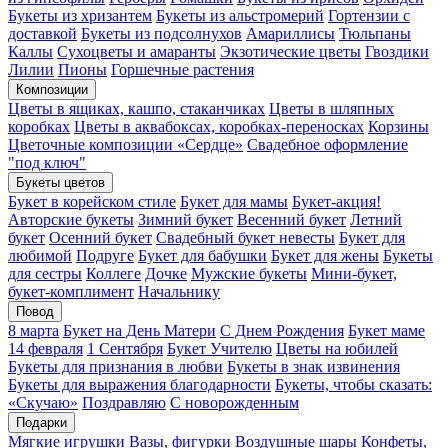
Букеты из хризантем
Букеты из альстромерий
Гортензии с
доставкой
Букеты из подсолнухов
Амариллисы
Тюльпаны
Каллы
Сухоцветы и амаранты
Экзотические цветы
Гвоздики
Лилии
Пионы
Горшечные растения
Композиции
Цветы в ящиках, кашпо, стаканчиках
Цветы в шляпных
коробках
Цветы в аквабоксах, коробках-переносках
Корзины
Цветочные композиции «Сердце»
Свадебное оформление
"под ключ"
Букеты цветов
Букет в корейском стиле
Букет для мамы
Букет-акция!
Авторские букеты
Зимний букет
Весенний букет
Летний
букет
Осенний букет
Свадебный букет невесты
Букет для
любимой
Подруге
Букет для бабушки
Букет для жены
Букеты
для сестры
Коллеге
Дочке
Мужские букеты
Мини-букет,
букет-комплимент
Начальнику
Повод
8 марта
Букет на День Матери
С Днем Рождения
Букет маме
14 февраля
1 Сентября
Букет Учителю
Цветы на юбилей
Букеты для признания в любви
Букеты в знак извинения
Букеты для выражения благодарности
Букеты, чтобы сказать:
«Скучаю»
Поздравляю
С новорожденным
Подарки
Мягкие игрушки
Вазы, фигурки
Воздушные шары
Конфеты,