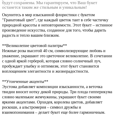
будут сохранены. Мы гарантируем, что Ваш букет
останется таким же стильным и уникальным!
Окунитесь в мир изысканной флористики с букетом
"Гранатовый цвет", где каждый цветок таит в себе частичку
природной красоты и неповторимости. Этот букет – истинное
произведение искусства, созданное для того, чтобы дарить
радость и тепло вашим близким.
**Великолепие цветовой палитры**
Нежные розы высотой 40 см, символизирующие любовь и
уважение, украшают это цветочное великолепие. В сочетании
с одной яркой герберой, которая словно солнечный луч,
пробуждает улыбку и оптимизм, этот букет становится
воплощением элегантности и жизнерадостности.
**Утонченные акценты**
Эустома добавляет композиции изысканности, а веточка
твидии вносит нотку дикой природы. Три плода гипперикума
словно маленькие жемчужины, украшают букет своими
яркими акцентами. Орхидея, королева цветов, добавляет
роскоши, а альстромерия – символ дружбы и
взаимопонимания – делает букет еще более гармоничным.