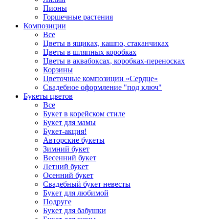
Пионы
Горшечные растения
Композиции
Все
Цветы в ящиках, кашпо, стаканчиках
Цветы в шляпных коробках
Цветы в аквабоксах, коробках-переносках
Корзины
Цветочные композиции «Сердце»
Свадебное оформление "под ключ"
Букеты цветов
Все
Букет в корейском стиле
Букет для мамы
Букет-акция!
Авторские букеты
Зимний букет
Весенний букет
Летний букет
Осенний букет
Свадебный букет невесты
Букет для любимой
Подруге
Букет для бабушки