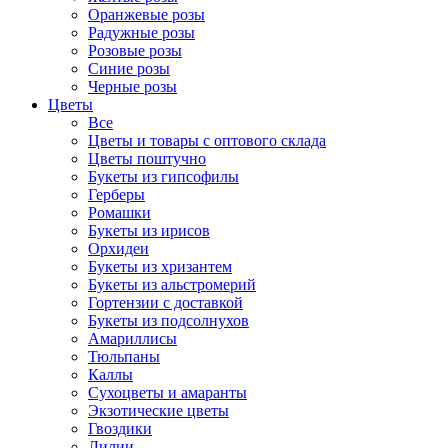
Оранжевые розы
Радужные розы
Розовые розы
Синие розы
Черные розы
Цветы
Все
Цветы и товары с оптового склада
Цветы поштучно
Букеты из гипсофилы
Герберы
Ромашки
Букеты из ирисов
Орхидеи
Букеты из хризантем
Букеты из альстромерий
Гортензии с доставкой
Букеты из подсолнухов
Амариллисы
Тюльпаны
Каллы
Сухоцветы и амаранты
Экзотические цветы
Гвоздики
Лилии