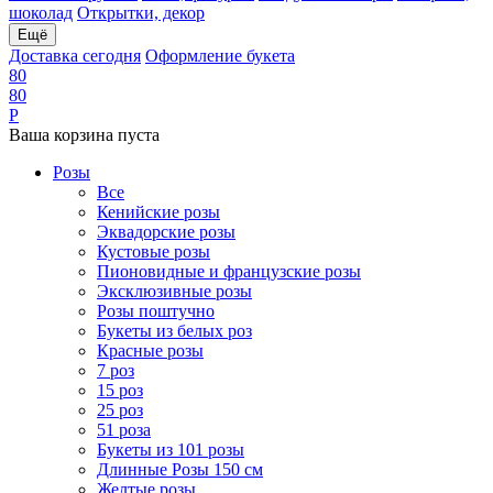
шоколад
Открытки, декор
Ещё
Доставка сегодня
Оформление букета
8
0
8
0
Р
Ваша корзина пуста
Розы
Все
Кенийские розы
Эквадорские розы
Кустовые розы
Пионовидные и французские розы
Эксклюзивные розы
Розы поштучно
Букеты из белых роз
Красные розы
7 роз
15 роз
25 роз
51 роза
Букеты из 101 розы
Длинные Розы 150 см
Желтые розы