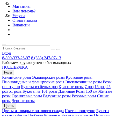
45
Магазины
Вам помочь?
35
Услуги
Оплата заказа
Вакансии
Вход
8-800-333-26-97
8 (383) 247-97-13
Работаем круглосуточно без выходных
ПОДДЕРЖКА
Розы
Кенийские розы
Эквадорские розы
Кустовые розы
Пионовидные и французские розы
Эксклюзивные розы
Розы
поштучно
Букеты из белых роз
Красные розы
7 роз
15 роз
25
роз
51 роза
Букеты из 101 розы
Длинные Розы 150 см
Желтые
розы
Оранжевые розы
Радужные розы
Розовые розы
Синие
розы
Черные розы
Цветы
Цветы и товары с оптового склада
Цветы поштучно
Букеты
из гипсофилы
Герберы
Ромашки
Букеты из ирисов
Орхидеи