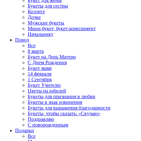
Букет для жены
Букеты для сестры
Коллеге
Дочке
Мужские букеты
Мини-букет, букет-комплимент
Начальнику
Повод
Все
8 марта
Букет на День Матери
С Днем Рождения
Букет маме
14 февраля
1 Сентября
Букет Учителю
Цветы на юбилей
Букеты для признания в любви
Букеты в знак извинения
Букеты для выражения благодарности
Букеты, чтобы сказать: «Скучаю»
Поздравляю
С новорожденным
Подарки
Все