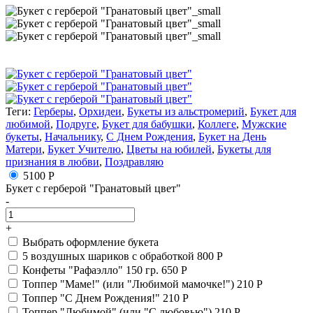
Теги:
Герберы
,
Орхидеи
,
Букеты из альстромерий
,
Букет для
любимой
,
Подруге
,
Букет для бабушки
,
Коллеге
,
Мужские
букеты
,
Начальнику
,
С Днем Рождения
,
Букет на День
Матери
,
Букет Учителю
,
Цветы на юбилей
,
Букеты для
признания в любви
,
Поздравляю
5100 Р
Букет с герберой "Гранатовый цвет"
-
+
Выбрать оформление букета
5 воздушных шариков с обработкой
800 Р
Конфеты "Рафаэлло" 150 гр.
650 Р
Топпер "Маме!" (или "Любимой мамочке!")
210 Р
Топпер "С Днем Рождения!"
210 Р
Топпер "Любимой" (или "С любовью")
210 Р