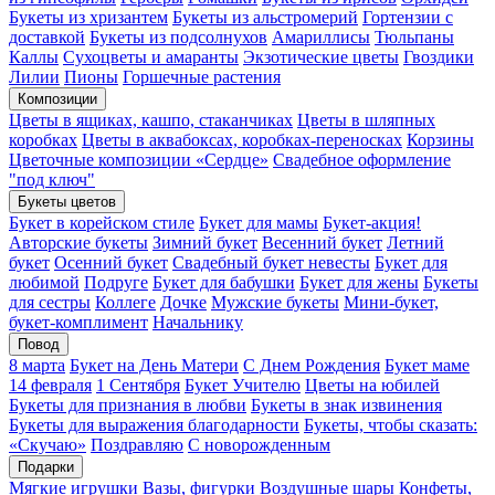
Букеты из хризантем
Букеты из альстромерий
Гортензии с
доставкой
Букеты из подсолнухов
Амариллисы
Тюльпаны
Каллы
Сухоцветы и амаранты
Экзотические цветы
Гвоздики
Лилии
Пионы
Горшечные растения
Композиции
Цветы в ящиках, кашпо, стаканчиках
Цветы в шляпных
коробках
Цветы в аквабоксах, коробках-переносках
Корзины
Цветочные композиции «Сердце»
Свадебное оформление
"под ключ"
Букеты цветов
Букет в корейском стиле
Букет для мамы
Букет-акция!
Авторские букеты
Зимний букет
Весенний букет
Летний
букет
Осенний букет
Свадебный букет невесты
Букет для
любимой
Подруге
Букет для бабушки
Букет для жены
Букеты
для сестры
Коллеге
Дочке
Мужские букеты
Мини-букет,
букет-комплимент
Начальнику
Повод
8 марта
Букет на День Матери
С Днем Рождения
Букет маме
14 февраля
1 Сентября
Букет Учителю
Цветы на юбилей
Букеты для признания в любви
Букеты в знак извинения
Букеты для выражения благодарности
Букеты, чтобы сказать:
«Скучаю»
Поздравляю
С новорожденным
Подарки
Мягкие игрушки
Вазы, фигурки
Воздушные шары
Конфеты,