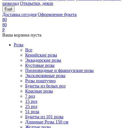
шоколад
Открытки, декор
Ещё
Доставка сегодня
Оформление букета
8
0
8
0
Р
Ваша корзина пуста
Розы
Все
Кенийские розы
Эквадорские розы
Кустовые розы
Пионовидные и французские розы
Эксклюзивные розы
Розы поштучно
Букеты из белых роз
Красные розы
7 роз
15 роз
25 роз
51 роза
Букеты из 101 розы
Длинные Розы 150 см
Желтые розы