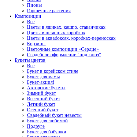
Пионы
Горшечные растения
Композиции
Все
Цветы в ящиках, кашпо, стаканчиках
Цветы в шляпных коробках
Цветы в аквабоксах, коробках-переносках
Корзины
Цветочные композиции «Сердце»
Свадебное оформление "под ключ"
Букеты цветов
Все
Букет в корейском стиле
Букет для мамы
Букет-акция!
Авторские букеты
Зимний букет
Весенний букет
Летний букет
Осенний букет
Свадебный букет невесты
Букет для любимой
Подруге
Букет для бабушки