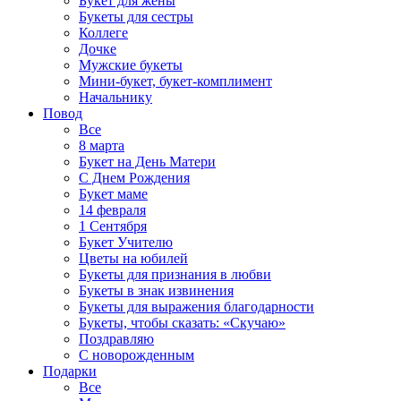
Букет для жены
Букеты для сестры
Коллеге
Дочке
Мужские букеты
Мини-букет, букет-комплимент
Начальнику
Повод
Все
8 марта
Букет на День Матери
С Днем Рождения
Букет маме
14 февраля
1 Сентября
Букет Учителю
Цветы на юбилей
Букеты для признания в любви
Букеты в знак извинения
Букеты для выражения благодарности
Букеты, чтобы сказать: «Скучаю»
Поздравляю
С новорожденным
Подарки
Все