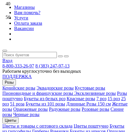
40
Магазины
Вам помочь?
50
Услуги
Оплата заказа
Вакансии
Вход
8-800-333-26-97
8 (383) 247-97-13
Работаем круглосуточно без выходных
ПОДДЕРЖКА
Розы
Кенийские розы
Эквадорские розы
Кустовые розы
Пионовидные и французские розы
Эксклюзивные розы
Розы
поштучно
Букеты из белых роз
Красные розы
7 роз
15 роз
25
роз
51 роза
Букеты из 101 розы
Длинные Розы 150 см
Желтые
розы
Оранжевые розы
Радужные розы
Розовые розы
Синие
розы
Черные розы
Цветы
Цветы и товары с оптового склада
Цветы поштучно
Букеты
из гипсофилы
Герберы
Ромашки
Букеты из ирисов
Орхидеи