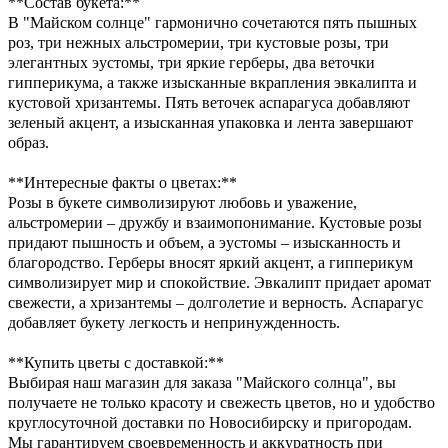
**Состав букета:**
В "Майском солнце" гармонично сочетаются пять пышных
роз, три нежных альстромерии, три кустовые розы, три
элегантных эустомы, три яркие герберы, два веточки
гипперикума, а также изысканные вкрапления эвкалипта и
кустовой хризантемы. Пять веточек аспарагуса добавляют
зеленый акцент, а изысканная упаковка и лента завершают
образ.
**Интересные факты о цветах:**
Розы в букете символизируют любовь и уважение,
альстромерии – дружбу и взаимопонимание. Кустовые розы
придают пышность и объем, а эустомы – изысканность и
благородство. Герберы вносят яркий акцент, а гипперикум
символизирует мир и спокойствие. Эвкалипт придает аромат
свежести, а хризантемы – долголетие и верность. Аспарагус
добавляет букету легкость и непринужденность.
**Купить цветы с доставкой:**
Выбирая наш магазин для заказа "Майского солнца", вы
получаете не только красоту и свежесть цветов, но и удобство
круглосуточной доставки по Новосибирску и пригородам.
Мы гарантируем своевременность и аккуратность при