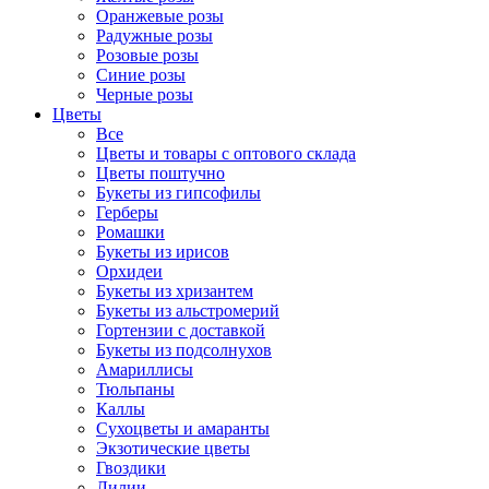
Оранжевые розы
Радужные розы
Розовые розы
Синие розы
Черные розы
Цветы
Все
Цветы и товары с оптового склада
Цветы поштучно
Букеты из гипсофилы
Герберы
Ромашки
Букеты из ирисов
Орхидеи
Букеты из хризантем
Букеты из альстромерий
Гортензии с доставкой
Букеты из подсолнухов
Амариллисы
Тюльпаны
Каллы
Сухоцветы и амаранты
Экзотические цветы
Гвоздики
Лилии