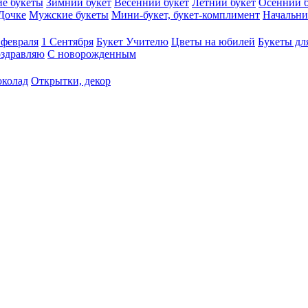
е букеты
Зимний букет
Весенний букет
Летний букет
Осенний б
Дочке
Мужские букеты
Мини-букет, букет-комплимент
Начальни
 февраля
1 Сентября
Букет Учителю
Цветы на юбилей
Букеты дл
здравляю
С новорожденным
околад
Открытки, декор