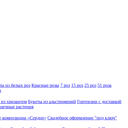
ты из белых роз
Красные розы
7 роз
15 роз
25 роз
51 роза
ы
 из хризантем
Букеты из альстромерий
Гортензии с доставкой
шечные растения
 композиции «Сердце»
Свадебное оформление "под ключ"