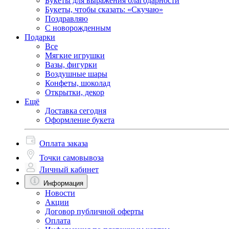
Букеты для выражения благодарности
Букеты, чтобы сказать: «Скучаю»
Поздравляю
С новорожденным
Подарки
Все
Мягкие игрушки
Вазы, фигурки
Воздушные шары
Конфеты, шоколад
Открытки, декор
Ещё
Доставка сегодня
Оформление букета
Оплата заказа
Точки самовывоза
Личный кабинет
Информация
Новости
Акции
Договор публичной оферты
Оплата