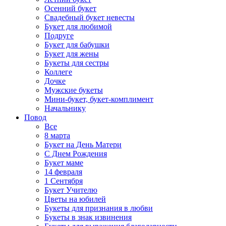
Осенний букет
Свадебный букет невесты
Букет для любимой
Подруге
Букет для бабушки
Букет для жены
Букеты для сестры
Коллеге
Дочке
Мужские букеты
Мини-букет, букет-комплимент
Начальнику
Повод
Все
8 марта
Букет на День Матери
С Днем Рождения
Букет маме
14 февраля
1 Сентября
Букет Учителю
Цветы на юбилей
Букеты для признания в любви
Букеты в знак извинения