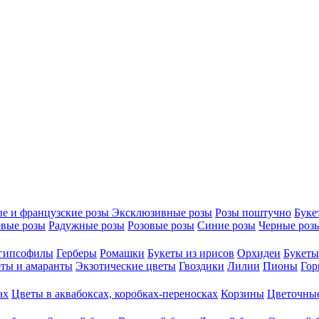
е и французские розы
Эксклюзивные розы
Розы поштучно
Буке
вые розы
Радужные розы
Розовые розы
Синие розы
Черные роз
 гипсофилы
Герберы
Ромашки
Букеты из ирисов
Орхидеи
Букеты
ты и амаранты
Экзотические цветы
Гвоздики
Лилии
Пионы
Гор
ах
Цветы в аквабоксах, коробках-переносках
Корзины
Цветочные