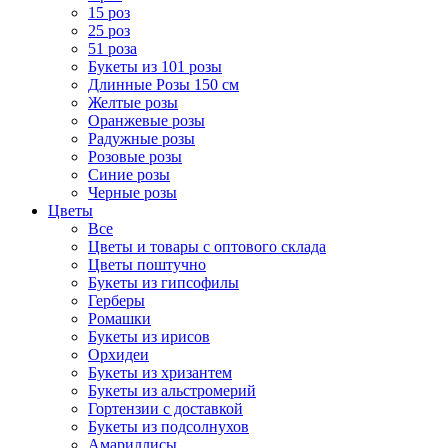
15 роз
25 роз
51 роза
Букеты из 101 розы
Длинные Розы 150 см
Желтые розы
Оранжевые розы
Радужные розы
Розовые розы
Синие розы
Черные розы
Цветы
Все
Цветы и товары с оптового склада
Цветы поштучно
Букеты из гипсофилы
Герберы
Ромашки
Букеты из ирисов
Орхидеи
Букеты из хризантем
Букеты из альстромерий
Гортензии с доставкой
Букеты из подсолнухов
Амариллисы