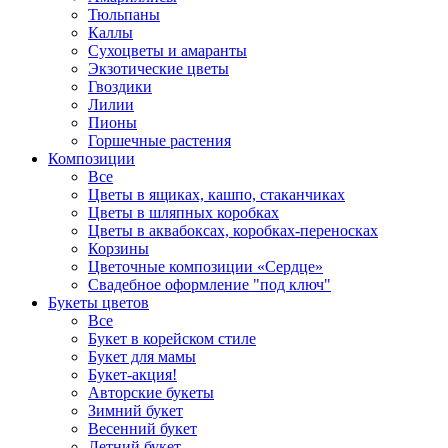
Тюльпаны
Каллы
Сухоцветы и амаранты
Экзотические цветы
Гвоздики
Лилии
Пионы
Горшечные растения
Композиции
Все
Цветы в ящиках, кашпо, стаканчиках
Цветы в шляпных коробках
Цветы в аквабоксах, коробках-переносках
Корзины
Цветочные композиции «Сердце»
Свадебное оформление "под ключ"
Букеты цветов
Все
Букет в корейском стиле
Букет для мамы
Букет-акция!
Авторские букеты
Зимний букет
Весенний букет
Летний букет