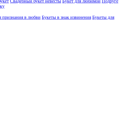
укет
Свадебный букет невесты
Букет для любимой
Подруге
ку
я признания в любви
Букеты в знак извинения
Букеты для