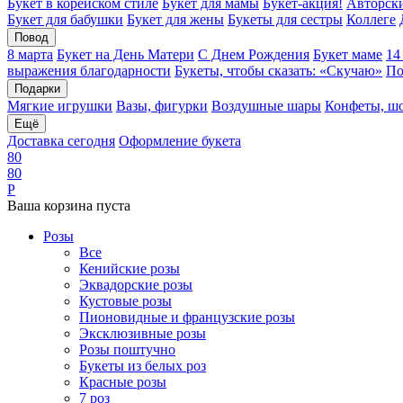
Букет в корейском стиле
Букет для мамы
Букет-акция!
Авторски
Букет для бабушки
Букет для жены
Букеты для сестры
Коллеге
Повод
8 марта
Букет на День Матери
С Днем Рождения
Букет маме
14
выражения благодарности
Букеты, чтобы сказать: «Скучаю»
По
Подарки
Мягкие игрушки
Вазы, фигурки
Воздушные шары
Конфеты, ш
Ещё
Доставка сегодня
Оформление букета
8
0
8
0
Р
Ваша корзина пуста
Розы
Все
Кенийские розы
Эквадорские розы
Кустовые розы
Пионовидные и французские розы
Эксклюзивные розы
Розы поштучно
Букеты из белых роз
Красные розы
7 роз