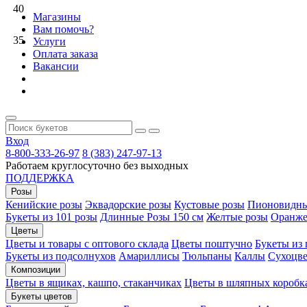
40
Магазины
Вам помочь?
35
Услуги
Оплата заказа
Вакансии
Вход
8-800-333-26-97
8 (383) 247-97-13
Работаем круглосуточно без выходных
ПОДДЕРЖКА
Розы
Кенийские розы
Эквадорские розы
Кустовые розы
Пионовидны
Букеты из 101 розы
Длинные Розы 150 см
Желтые розы
Оранже
Цветы
Цветы и товары с оптового склада
Цветы поштучно
Букеты из
Букеты из подсолнухов
Амариллисы
Тюльпаны
Каллы
Сухоцве
Композиции
Цветы в ящиках, кашпо, стаканчиках
Цветы в шляпных коробк
Букеты цветов