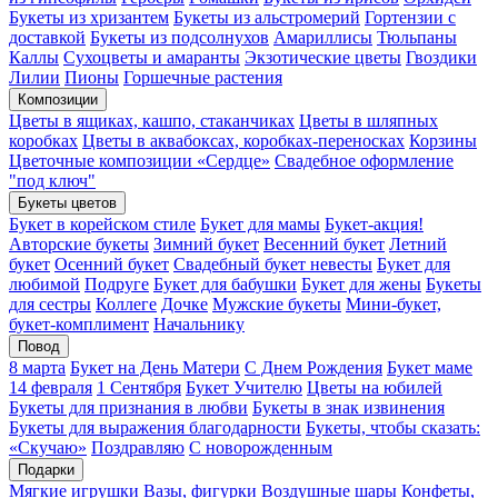
Букеты из хризантем
Букеты из альстромерий
Гортензии с
доставкой
Букеты из подсолнухов
Амариллисы
Тюльпаны
Каллы
Сухоцветы и амаранты
Экзотические цветы
Гвоздики
Лилии
Пионы
Горшечные растения
Композиции
Цветы в ящиках, кашпо, стаканчиках
Цветы в шляпных
коробках
Цветы в аквабоксах, коробках-переносках
Корзины
Цветочные композиции «Сердце»
Свадебное оформление
"под ключ"
Букеты цветов
Букет в корейском стиле
Букет для мамы
Букет-акция!
Авторские букеты
Зимний букет
Весенний букет
Летний
букет
Осенний букет
Свадебный букет невесты
Букет для
любимой
Подруге
Букет для бабушки
Букет для жены
Букеты
для сестры
Коллеге
Дочке
Мужские букеты
Мини-букет,
букет-комплимент
Начальнику
Повод
8 марта
Букет на День Матери
С Днем Рождения
Букет маме
14 февраля
1 Сентября
Букет Учителю
Цветы на юбилей
Букеты для признания в любви
Букеты в знак извинения
Букеты для выражения благодарности
Букеты, чтобы сказать:
«Скучаю»
Поздравляю
С новорожденным
Подарки
Мягкие игрушки
Вазы, фигурки
Воздушные шары
Конфеты,