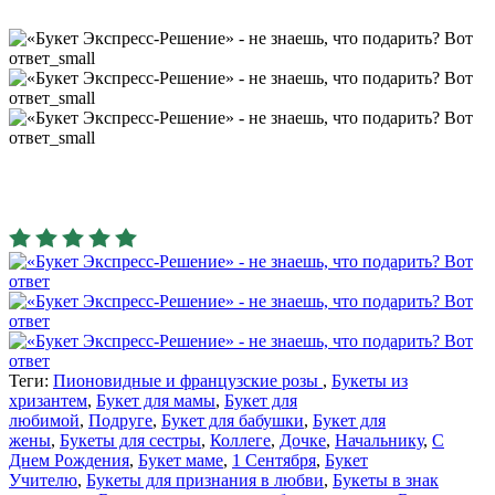
Теги:
Пионовидные и французские розы
,
Букеты из
хризантем
,
Букет для мамы
,
Букет для
любимой
,
Подруге
,
Букет для бабушки
,
Букет для
жены
,
Букеты для сестры
,
Коллеге
,
Дочке
,
Начальнику
,
С
Днем Рождения
,
Букет маме
,
1 Сентября
,
Букет
Учителю
,
Букеты для признания в любви
,
Букеты в знак