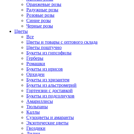
Оранжевые розы
Радужные розы
Розовые розы
Синие розы
Черные розы
Цветы
Все
Цветы и товары с оптового склада
Цветы поштучно
Букеты из гипсофилы
Герберы
Ромашки
Букеты из ирисов
Орхидеи
Букеты из хризантем
Букеты из альстромерий
Гортензии с доставкой
Букеты из подсолнухов
Амариллисы
Тюльпаны
Каллы
Сухоцветы и амаранты
Экзотические цветы
Гвоздики
Лилии