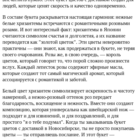
людей, которые ценят скорость и качество одновременно.
В составе букета раскрывается настоящая гармония: нежные
белые хризантемы встречаются с романтичными розовыми
розами. И вот интересный факт: хризантемы в Японии
считаются символом счастья и долголетия, а их название
переводится как "золотой цветок". Эти цветы неверояитно
практичны — они знают, как продержаться в букете, не теряя
своего очарования. Розы же, в свою очередь, — король
цветов, который говорит то, что порой сложно произнести
вслух. Каждый лепесток розы содержит эфирные масла,
которые создают тот самый магический аромат, который
ассоциируется с романтикой и заботой.
Белый цвет хризантем символизирует искренность и чистоту
намерений, а нежно-розовый оттенок роз передает
благодарность, восхищение и нежность. Вместе они создают
композицию, которая универсальна как швейцарский нож —
подходит и для извинений, и для поздравлений, и для
простого "я о тебе подумал". Когда ты заказываешь букет
цветов с доставкой в Новосибирске, ты не просто покупаешь
цветы — ты отправляешь послание. И этот букет —