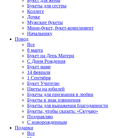
Букет для жены
Букеты для сестры
Коллеге
Дочке
Мужские букеты
Мини-букет, букет-комплимент
Начальнику
Повод
Все
8 марта
Букет на День Матери
С Днем Рождения
Букет маме
14 февраля
1 Сентября
Букет Учителю
Цветы на юбилей
Букеты для признания в любви
Букеты в знак извинения
Букеты для выражения благодарности
Букеты, чтобы сказать: «Скучаю»
Поздравляю
С новорожденным
Подарки
Все