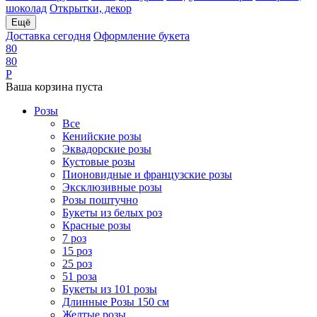
шоколад
Открытки, декор
Ещё
Доставка сегодня
Оформление букета
8
0
8
0
Р
Ваша корзина пуста
Розы
Все
Кенийские розы
Эквадорские розы
Кустовые розы
Пионовидные и французские розы
Эксклюзивные розы
Розы поштучно
Букеты из белых роз
Красные розы
7 роз
15 роз
25 роз
51 роза
Букеты из 101 розы
Длинные Розы 150 см
Желтые розы