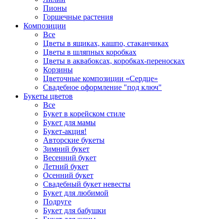
Пионы
Горшечные растения
Композиции
Все
Цветы в ящиках, кашпо, стаканчиках
Цветы в шляпных коробках
Цветы в аквабоксах, коробках-переносках
Корзины
Цветочные композиции «Сердце»
Свадебное оформление "под ключ"
Букеты цветов
Все
Букет в корейском стиле
Букет для мамы
Букет-акция!
Авторские букеты
Зимний букет
Весенний букет
Летний букет
Осенний букет
Свадебный букет невесты
Букет для любимой
Подруге
Букет для бабушки