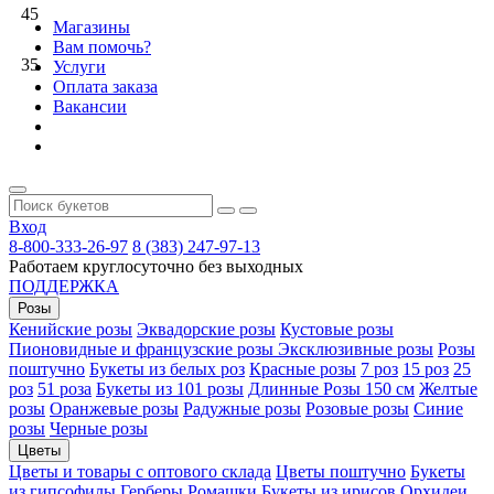
45
Магазины
Вам помочь?
35
Услуги
Оплата заказа
Вакансии
Вход
8-800-333-26-97
8 (383) 247-97-13
Работаем круглосуточно без выходных
ПОДДЕРЖКА
Розы
Кенийские розы
Эквадорские розы
Кустовые розы
Пионовидные и французские розы
Эксклюзивные розы
Розы
поштучно
Букеты из белых роз
Красные розы
7 роз
15 роз
25
роз
51 роза
Букеты из 101 розы
Длинные Розы 150 см
Желтые
розы
Оранжевые розы
Радужные розы
Розовые розы
Синие
розы
Черные розы
Цветы
Цветы и товары с оптового склада
Цветы поштучно
Букеты
из гипсофилы
Герберы
Ромашки
Букеты из ирисов
Орхидеи