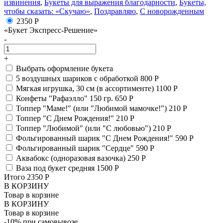
извинения
,
Букеты для выражения благодарности
,
Букеты,
чтобы сказать: «Скучаю»
,
Поздравляю
,
С новорожденным
2350 Р
«Букет Экспресс-Решение»
-
+
Выбрать оформление букета
5 воздушных шариков с обработкой
800 Р
Мягкая игрушка, 30 см (в ассортименте)
1100 Р
Конфеты "Рафаэлло" 150 гр.
650 Р
Топпер "Маме!" (или "Любимой мамочке!")
210 Р
Топпер "С Днем Рождения!"
210 Р
Топпер "Любимой" (или "С любовью")
210 Р
Фольгированный шарик "С Днем Рождения!"
590 Р
Фольгированный шарик "Сердце"
590 Р
Аквабокс (одноразовая вазочка)
250 Р
Ваза под букет средняя
1500 Р
Итого
2350
Р
В КОРЗИНУ
Товар в корзине
В КОРЗИНУ
Товар в корзине
-10% при самовывозе