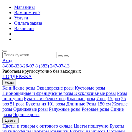
Магазины
Вам помочь?
Услуги
Оплата заказа
Вакансии
Вход
8-800-333-26-97
8 (383) 247-97-13
Работаем круглосуточно без выходных
ПОДДЕРЖКА
Розы
Кенийские розы
Эквадорские розы
Кустовые розы
Пионовидные и французские розы
Эксклюзивные розы
Розы
поштучно
Букеты из белых роз
Красные розы
7 роз
15 роз
25
роз
51 роза
Букеты из 101 розы
Длинные Розы 150 см
Желтые
розы
Оранжевые розы
Радужные розы
Розовые розы
Синие
розы
Черные розы
Цветы
Цветы и товары с оптового склада
Цветы поштучно
Букеты
из гипсофилы
Герберы
Ромашки
Букеты из ирисов
Орхидеи