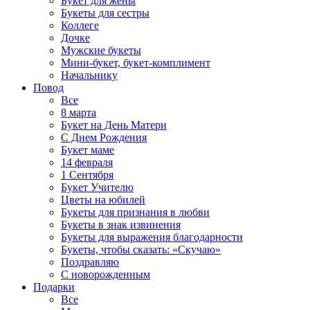
Букет для жены
Букеты для сестры
Коллеге
Дочке
Мужские букеты
Мини-букет, букет-комплимент
Начальнику
Повод
Все
8 марта
Букет на День Матери
С Днем Рождения
Букет маме
14 февраля
1 Сентября
Букет Учителю
Цветы на юбилей
Букеты для признания в любви
Букеты в знак извинения
Букеты для выражения благодарности
Букеты, чтобы сказать: «Скучаю»
Поздравляю
С новорожденным
Подарки
Все