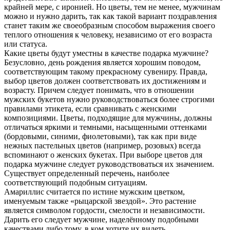
крайней мере, с иронией. Но цветы, тем не менее, мужчинам
можно и нужно дарить, так как такой вариант поздравления
станет таким же своеобразным способом выражения своего
теплого отношения к человеку, независимо от его возраста
или статуса.
Какие цветы будут уместны в качестве подарка мужчине?
Безусловно, день рождения является хорошим поводом,
соответствующим такому прекрасному сувениру. Правда,
выбор цветов должен соответствовать их достижениям и
возрасту. Причем следует понимать, что в отношении
мужских букетов нужно руководствоваться более строгими
правилами этикета, если сравнивать с женскими
композициями. Цветы, подходящие для мужчины, должны
отличаться яркими и темными, насыщенными оттенками
(бордовыми, синими, фиолетовыми), так как при виде
нежных пастельных цветов (например, розовых) всегда
вспоминают о женских букетах. При выборе цветов для
подарка мужчине следует руководствоваться их значением.
Существует определенный перечень, наиболее
соответствующий подобным ситуациям.
Амариллис считается по истине мужским цветком,
именуемым также «рыцарской звездой». Это растение
является символом гордости, смелости и независимости.
Дарить его следует мужчине, наделённому подобными
качествами либо тому, в ком хотите их видеть.