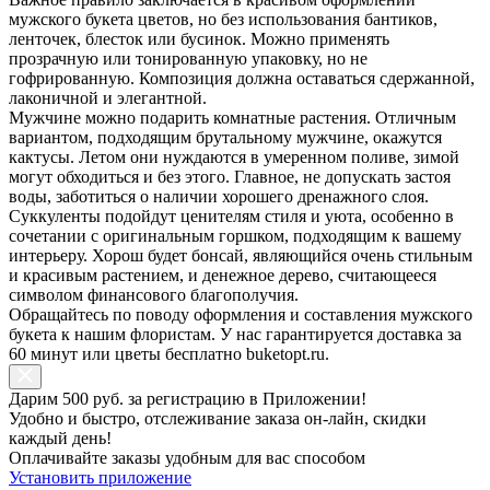
мужского букета цветов, но без использования бантиков,
ленточек, блесток или бусинок. Можно применять
прозрачную или тонированную упаковку, но не
гофрированную. Композиция должна оставаться сдержанной,
лаконичной и элегантной.
Мужчине можно подарить комнатные растения. Отличным
вариантом, подходящим брутальному мужчине, окажутся
кактусы. Летом они нуждаются в умеренном поливе, зимой
могут обходиться и без этого. Главное, не допускать застоя
воды, заботиться о наличии хорошего дренажного слоя.
Суккуленты подойдут ценителям стиля и уюта, особенно в
сочетании с оригинальным горшком, подходящим к вашему
интерьеру. Хорош будет бонсай, являющийся очень стильным
и красивым растением, и денежное дерево, считающееся
символом финансового благополучия.
Обращайтесь по поводу оформления и составления мужского
букета к нашим флористам. У нас гарантируется доставка за
60 минут или цветы бесплатно buketopt.ru.
Дарим 500 руб. за регистрацию в Приложении!
Удобно и быстро, отслеживание заказа он-лайн, скидки
каждый день!
Оплачивайте заказы удобным для вас способом
Установить приложение