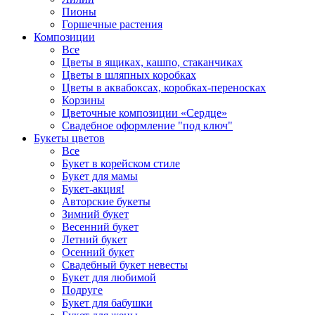
Пионы
Горшечные растения
Композиции
Все
Цветы в ящиках, кашпо, стаканчиках
Цветы в шляпных коробках
Цветы в аквабоксах, коробках-переносках
Корзины
Цветочные композиции «Сердце»
Свадебное оформление "под ключ"
Букеты цветов
Все
Букет в корейском стиле
Букет для мамы
Букет-акция!
Авторские букеты
Зимний букет
Весенний букет
Летний букет
Осенний букет
Свадебный букет невесты
Букет для любимой
Подруге
Букет для бабушки