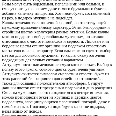
Розы могут быть бордовыми, пепельными или белыми, и
смогут стать украшением даже самого брутального букета,
добавив капельку изящества. Хотя монобукет, составленный
из роз, в подарок мужчине не подойдет.
Каллы отличаются лаконичной формой, соответствующей
мужскому прямолинейному характеру. Этим благородным и
стройным цветам характерны разные оттенки. Белые каллы
можно подарить свободолюбивым мужчинам, позитивно
относящимся к чистоте помыслов и верности. Лиловые или
бордовые цветы станут органичным подарком страстному
мечтателю или авантюристу. Если вам сложно сделать выбор
цветов для любимого мужчины, то каллы окажутся очень
подходящим для разных ситуаций вариантом.
Антуриум носит наименование «мужского счастья». Выбор в
пользу этого яркого, сочного цветка будет очень удачным.
Антуриум считается символом смелости и страсти, букет из
этих растений благоприятен для семейных отношений, а
также для создания положительной атмосферы. Супругу
данный цветок станет прекрасным подарком к дню рождения.
Смелым мужчинам, часто находящимся в центре внимания,
можно преподнести букет из крупных и дерзких цветов
подсолнуха, ассоциирующихся с солнечной погодой, даже с
самой жизнью. Подсолнухи подойдут в качестве подарка,
независимо от повода.
Важное правило заключается в красивом оформлении