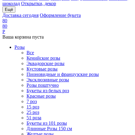
шоколад
Открытки, декор
Ещё
Доставка сегодня
Оформление букета
8
0
8
0
Р
Ваша корзина пуста
Розы
Все
Кенийские розы
Эквадорские розы
Кустовые розы
Пионовидные и французские розы
Эксклюзивные розы
Розы поштучно
Букеты из белых роз
Красные розы
7 роз
15 роз
25 роз
51 роза
Букеты из 101 розы
Длинные Розы 150 см
Желтые розы