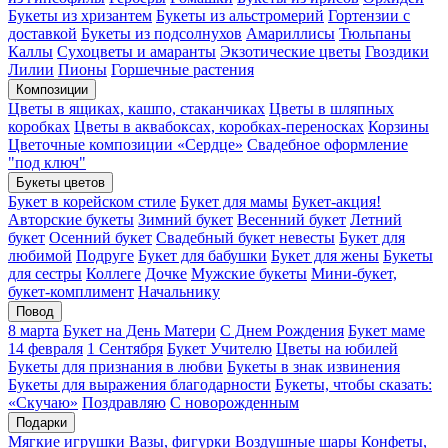
Букеты из хризантем
Букеты из альстромерий
Гортензии с
доставкой
Букеты из подсолнухов
Амариллисы
Тюльпаны
Каллы
Сухоцветы и амаранты
Экзотические цветы
Гвоздики
Лилии
Пионы
Горшечные растения
Композиции
Цветы в ящиках, кашпо, стаканчиках
Цветы в шляпных
коробках
Цветы в аквабоксах, коробках-переносках
Корзины
Цветочные композиции «Сердце»
Свадебное оформление
"под ключ"
Букеты цветов
Букет в корейском стиле
Букет для мамы
Букет-акция!
Авторские букеты
Зимний букет
Весенний букет
Летний
букет
Осенний букет
Свадебный букет невесты
Букет для
любимой
Подруге
Букет для бабушки
Букет для жены
Букеты
для сестры
Коллеге
Дочке
Мужские букеты
Мини-букет,
букет-комплимент
Начальнику
Повод
8 марта
Букет на День Матери
С Днем Рождения
Букет маме
14 февраля
1 Сентября
Букет Учителю
Цветы на юбилей
Букеты для признания в любви
Букеты в знак извинения
Букеты для выражения благодарности
Букеты, чтобы сказать:
«Скучаю»
Поздравляю
С новорожденным
Подарки
Мягкие игрушки
Вазы, фигурки
Воздушные шары
Конфеты,