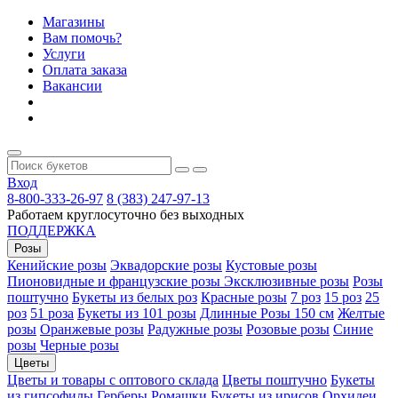
Магазины
Вам помочь?
Услуги
Оплата заказа
Вакансии
Вход
8-800-333-26-97
8 (383) 247-97-13
Работаем круглосуточно без выходных
ПОДДЕРЖКА
Розы
Кенийские розы
Эквадорские розы
Кустовые розы
Пионовидные и французские розы
Эксклюзивные розы
Розы
поштучно
Букеты из белых роз
Красные розы
7 роз
15 роз
25
роз
51 роза
Букеты из 101 розы
Длинные Розы 150 см
Желтые
розы
Оранжевые розы
Радужные розы
Розовые розы
Синие
розы
Черные розы
Цветы
Цветы и товары с оптового склада
Цветы поштучно
Букеты
из гипсофилы
Герберы
Ромашки
Букеты из ирисов
Орхидеи