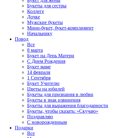
Букет для жены
Букеты для сестры
Коллеге
Дочке
Мужские букеты
Мини-букет, букет-комплимент
Начальнику
Повод
Все
8 марта
Букет на День Матери
С Днем Рождения
Букет маме
14 февраля
1 Сентября
Букет Учителю
Цветы на юбилей
Букеты для признания в любви
Букеты в знак извинения
Букеты для выражения благодарности
Букеты, чтобы сказать: «Скучаю»
Поздравляю
С новорожденным
Подарки
Все