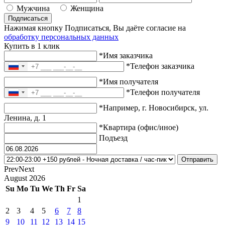
Мужчина
Женщина
Подписаться
Нажимая кнопку Подписаться, Вы даёте согласие на
обработку персональных данных
Купить в 1 клик
*Имя заказчика
*Телефон заказчика
*Имя получателя
*Телефон получателя
*Например, г. Новосибирск, ул.
Ленина, д. 1
*Квартира (офис/иное)
Подъезд
Prev
Next
August
2026
Su
Mo
Tu
We
Th
Fr
Sa
1
2
3
4
5
6
7
8
9
10
11
12
13
14
15