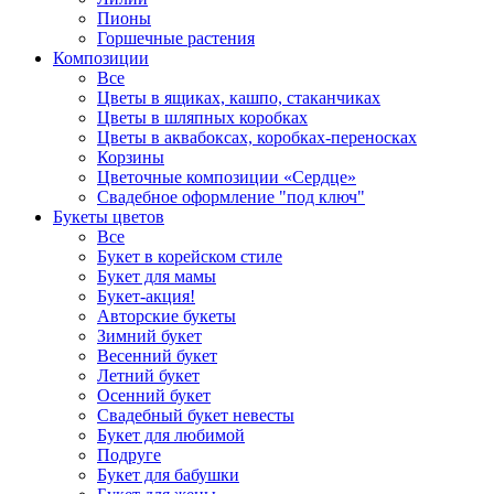
Пионы
Горшечные растения
Композиции
Все
Цветы в ящиках, кашпо, стаканчиках
Цветы в шляпных коробках
Цветы в аквабоксах, коробках-переносках
Корзины
Цветочные композиции «Сердце»
Свадебное оформление "под ключ"
Букеты цветов
Все
Букет в корейском стиле
Букет для мамы
Букет-акция!
Авторские букеты
Зимний букет
Весенний букет
Летний букет
Осенний букет
Свадебный букет невесты
Букет для любимой
Подруге
Букет для бабушки