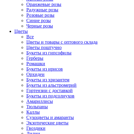
Оранжевые розы
Радужные розы
Розовые розы
Синие розы
Черные розы
Цветы
Все
Цветы и товары с оптового склада
Цветы поштучно
Букеты из гипсофилы
Герберы
Ромашки
Букеты из ирисов
Орхидеи
Букеты из хризантем
Букеты из альстромерий
Гортензии с доставкой
Букеты из подсолнухов
Амариллисы
Тюльпаны
Каллы
Сухоцветы и амаранты
Экзотические цветы
Гвоздики
Лилии