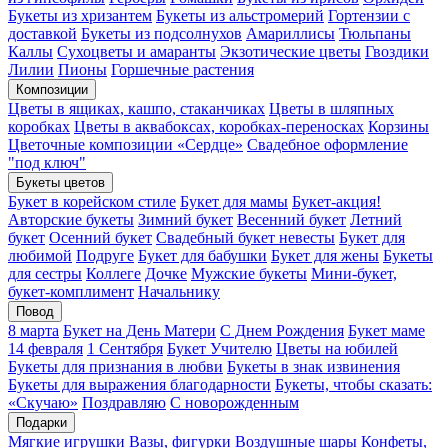
Букеты из хризантем
Букеты из альстромерий
Гортензии с
доставкой
Букеты из подсолнухов
Амариллисы
Тюльпаны
Каллы
Сухоцветы и амаранты
Экзотические цветы
Гвоздики
Лилии
Пионы
Горшечные растения
Композиции
Цветы в ящиках, кашпо, стаканчиках
Цветы в шляпных
коробках
Цветы в аквабоксах, коробках-переносках
Корзины
Цветочные композиции «Сердце»
Свадебное оформление
"под ключ"
Букеты цветов
Букет в корейском стиле
Букет для мамы
Букет-акция!
Авторские букеты
Зимний букет
Весенний букет
Летний
букет
Осенний букет
Свадебный букет невесты
Букет для
любимой
Подруге
Букет для бабушки
Букет для жены
Букеты
для сестры
Коллеге
Дочке
Мужские букеты
Мини-букет,
букет-комплимент
Начальнику
Повод
8 марта
Букет на День Матери
С Днем Рождения
Букет маме
14 февраля
1 Сентября
Букет Учителю
Цветы на юбилей
Букеты для признания в любви
Букеты в знак извинения
Букеты для выражения благодарности
Букеты, чтобы сказать:
«Скучаю»
Поздравляю
С новорожденным
Подарки
Мягкие игрушки
Вазы, фигурки
Воздушные шары
Конфеты,