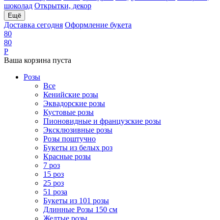
шоколад
Открытки, декор
Ещё
Доставка сегодня
Оформление букета
8
0
8
0
Р
Ваша корзина пуста
Розы
Все
Кенийские розы
Эквадорские розы
Кустовые розы
Пионовидные и французские розы
Эксклюзивные розы
Розы поштучно
Букеты из белых роз
Красные розы
7 роз
15 роз
25 роз
51 роза
Букеты из 101 розы
Длинные Розы 150 см
Желтые розы